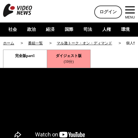
ログイン
MENU
社会
政治
経済
国際
司法
人権
環境
ホーム
番組一覧
マル激トーク・オン・ディマンド
個人情
完全版part1
ダイジェスト版
(10分)