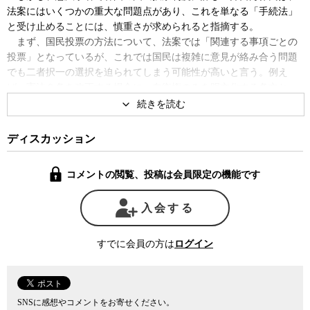
法案にはいくつかの重大な問題点があり、これを単なる「手続法」
と受け止めることには、慎重さが求められると指摘する。
まず、国民投票の方法について、法案では「関連する事項ごとの
投票」となっているが、これでは国民は複雑に意見が絡み合う問題
でも二者択一の選択を迫られてしまう可能性が高いと言う。例え
ば、憲法９条を改正する場合に、自衛権のみを明文化する条文と、
集団的自衛権の行使を認める条文が提示された場合、「関連する事
項ごとの投票」では一括して賛否を問われることになる可能性が高
いため、自衛権には賛成だが集団的自衛権には反対の人の意見は反
ディスカッション
映されないことになる。与党側は、条文ごとの投票では話が複雑に
なりすぎて国民がついてこれないと主張するが、だとすれば、そも
コメントの閲覧、投稿は会員限定の機能です
そも国民投票を行う意味は何なのかという問題も出てきそうだ。
また、現在の与党案では、改憲案が国会から発議された後、国民
入会する
投票の前に国民に対する広報は国会内に設置された広報協議会が行
うことになっているが、この協議会のメンバーは国会の議席配分に
応じて構成される。国民投票では本来、賛成、反対の意見が平等に
すでに会員の方は
ログイン
国民に提示される必要があるが、現行の与党案では広報段階で国会
内の勢力が反映されてしまうため、国民投票が中立的な立場から行
われなくなる危険性があると井口氏は指摘する。
同時に、現行法案では各政党の改憲案に関する広報費用を政府が
SNSに感想やコメントをお寄せください。