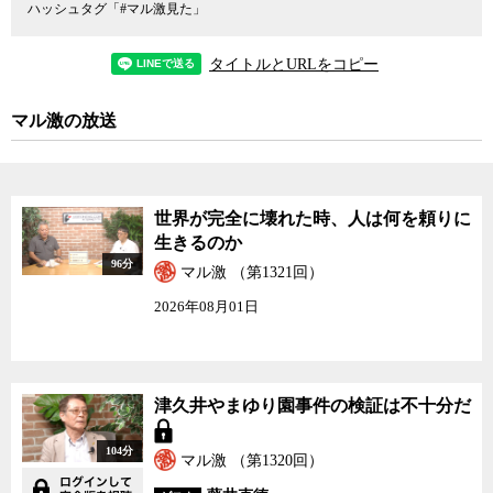
助成することになっているが、これではメディアが政府から多額の
ハッシュタグ「#マル激見た」
広告料を受け取る立場に置かれることになるため、中立的なメディ
ア報道が担保されるかどうかについても懸念が残る。
タイトルとURLをコピー
他にも、投票が有効になるための最低投票率が設定されていない
点や、「国民投票法案」と呼んだり「手続法」と呼んでおきなが
マル激の放送
ら、実際は憲法審査会を設置することを定める国会法の改正をも含
む「憲法改正のための法案パッケージ」的な色彩が濃い法改正であ
る点についても、井口氏は注意を喚起する。そもそもこの法案を
「国民投票法案」と呼ぶことに疑いを持つ必要があるというのが井
世界が完全に壊れた時、人は何を頼りに
口氏の主張だ。与党が今国会での成立の意志を明確にしているにも
生きるのか
かかわらず、メディアが法案の問題点を積極的に指摘しようとしな
96分
マル激 （第1321回）
い点も気になる。
5月3日の憲法記念日までの法案成立が取りざたされる中、憲法調
2026年08月01日
査特別委員会の中山太郎委員長（自民党）と同委員会の委員を務め
る辻元清美議員（社民党）の主張に耳を傾けながら、「いわゆる国
民投票法案」とその背後にある推進派の真意について井口氏ととも
に考えた。
津久井やまゆり園事件の検証は不十分だ
104分
マル激 （第1320回）