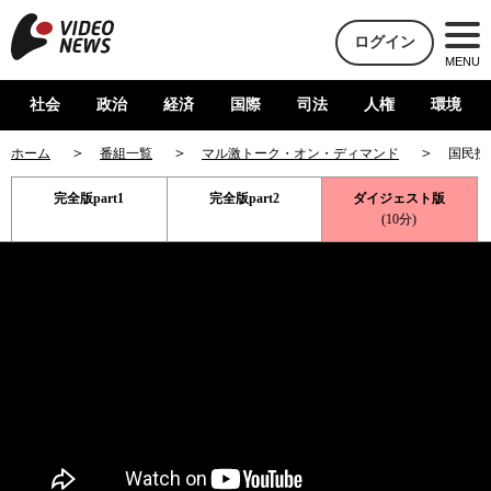
ログイン
MENU
社会
政治
経済
国際
司法
人権
環境
ホーム
番組一覧
マル激トーク・オン・ディマンド
国民投
完全版part1
完全版part2
ダイジェスト版
(10分)