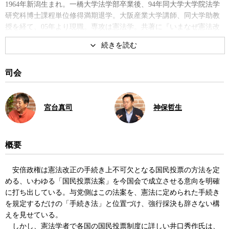
1964年新潟生まれ。一橋大学法学部卒業後、94年同大学大学院法学
研究科博士課程単位修得満期退学。大阪産業大学講師、同大学助教
授を経て、05年より現職。専攻は憲法学。共著に『いまなぜ憲法改
正国民投票法なのか』など。
著書
司会
宮台真司
神保哲生
概要
いまなぜ憲法改正国民投票法な
のか
安倍政権は憲法改正の手続き上不可欠となる国民投票の方法を定
める、いわゆる「国民投票法案」を今国会で成立させる意向を明確
に打ち出している。与党側はこの法案を、憲法に定められた手続き
を規定するだけの「手続き法」と位置づけ、強行採決も辞さない構
えを見せている。
しかし、憲法学者で各国の国民投票制度に詳しい井口秀作氏は、