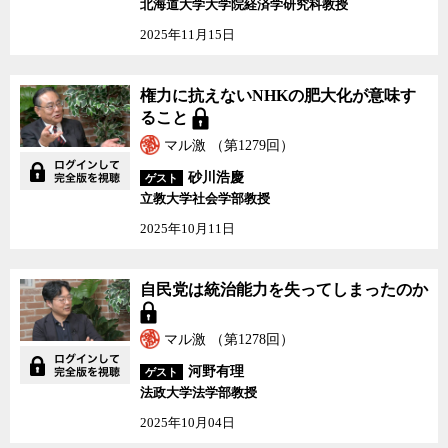
北海道大学大学院経済学研究科教授
2025年11月15日
権力に抗えないNHKの肥大化が意味す
ること
マル激 （第1279回）
砂川浩慶
ゲスト
立教大学社会学部教授
2025年10月11日
自民党は統治能力を失ってしまったのか
マル激 （第1278回）
河野有理
ゲスト
法政大学法学部教授
2025年10月04日