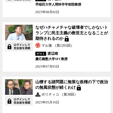
早稲田大学人間科学学術院教授
2025年08月02日
なぜハチャメチャな破壊者でしかないト
ランプに民主主義の救世主となることが
期待されるのか
マル激 （第1265回）
渡辺靖
ゲスト
慶応義塾大学SFC教授
2025年07月05日
山積する諸問題に無策な政権の下で政治
の無風状態が続くわけ
ポリティコ （第38回）
2025年05月16日