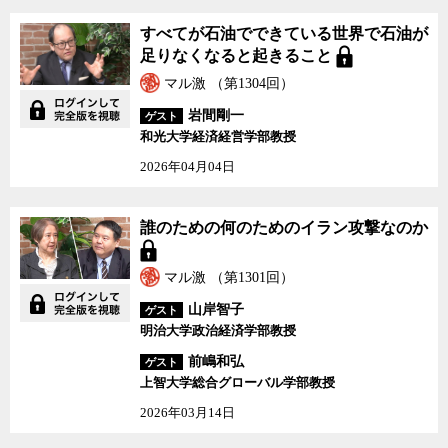
すべてが石油でできている世界で石油が
足りなくなると起きること
マル激 （第1304回）
岩間剛一
ゲスト
和光大学経済経営学部教授
2026年04月04日
誰のための何のためのイラン攻撃なのか
マル激 （第1301回）
山岸智子
ゲスト
明治大学政治経済学部教授
前嶋和弘
ゲスト
上智大学総合グローバル学部教授
2026年03月14日