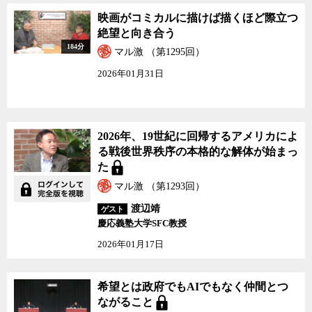
映画がコミカルに描けば描くほど際立つ
絶望と向き合う
184分
マル激 （第1295回）
2026年01月31日
2026年、19世紀に回帰するアメリカによ
る戦後世界秩序の本格的な解体が始まっ
た
マル激 （第1293回）
渡辺靖
ゲスト
慶応義塾大学SFC教授
2026年01月17日
希望とは政府でもAIでもなく仲間とつ
ながること