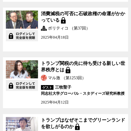
消費減税の可否に石破政権の命運がかか
っている
ポリティコ （第37回）
2025年04月18日
トランプ関税の先に待ち受ける新しい世
界秩序とは
マル激 （第1253回）
三牧聖子
ゲスト
同志社大学グローバル・スタディーズ研究科教授
2025年04月12日
トランプはなぜそこまでグリーンランド
を欲しがるのか