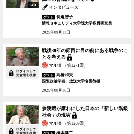
54分
インタビューズ
長迫智子
ゲスト
情報セキュリティ大学院大学客員研究員
2025年09月13日
戦後80年の節目に目の前にある戦争のこ
とを考える
マル激 （第1271回）
高橋和夫
ゲスト
国際政治学者、放送大学名誉教授
2025年08月16日
参院選が露わにした日本の「新しい階級
社会」の現実
マル激 （第1269回）
橋本健二
ゲスト