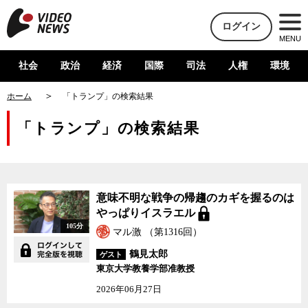
ログイン
MENU
社会
政治
経済
国際
司法
人権
環境
ホーム
「トランプ」の検索結果
「トランプ」の検索結果
意味不明な戦争の帰趨のカギを握るのは
やっぱりイスラエル
105分
マル激 （第1316回）
鶴見太郎
ゲスト
東京大学教養学部准教授
2026年06月27日