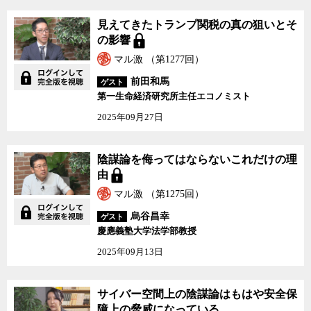
見えてきたトランプ関税の真の狙いとそ
の影響
マル激 （第1277回）
前田和馬
ゲスト
第一生命経済研究所主任エコノミスト
2025年09月27日
陰謀論を侮ってはならないこれだけの理
由
マル激 （第1275回）
烏谷昌幸
ゲスト
慶應義塾大学法学部教授
2025年09月13日
サイバー空間上の陰謀論はもはや安全保
障上の脅威になっている