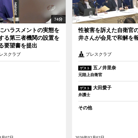
74分
にハラスメントの実態を
性被害を訴えた自衛官
する第三者機関の設置を
井さんが会見で和解を
る要望書を提出
レスクラブ
プレスクラブ
五ノ井里奈
ゲスト
元陸上自衛官
大田愛子
ゲスト
弁護士
その他
03月07日
2026年02月02日