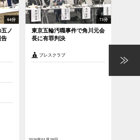
64分
73分
の五ノ
東京五輪汚職事件で角川元会
【衆院
報告
長に有罪判決
プレスクラブ
プレ
2026年01月29日
2026年01