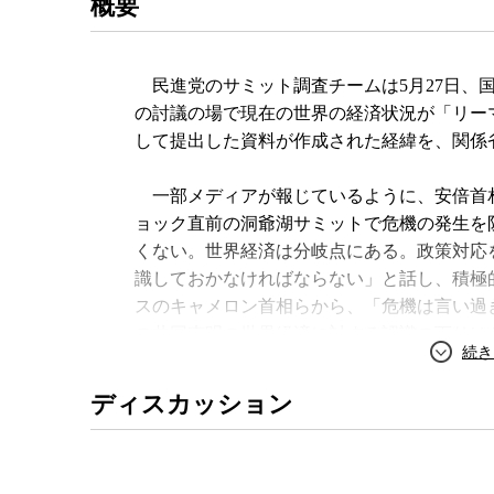
概要
民進党のサミット調査チームは5月27日、
の討議の場で現在の世界の経済状況が「リー
して提出した資料が作成された経緯を、関係
一部メディアが報じているように、安倍首
ョック直前の洞爺湖サミットで危機の発生を
くない。世界経済は分岐点にある。政策対応
識しておかなければならない」と話し、積極
スのキャメロン首相らから、「危機は言い過
の共同声明の世界経済に対する認識の下りは
た。
ディスカッション
安倍首相は来年4月に予定される消費増税に
ような事態が発生しない限り実施する」と国
まるサミットの場で、現在の世界の経済情勢