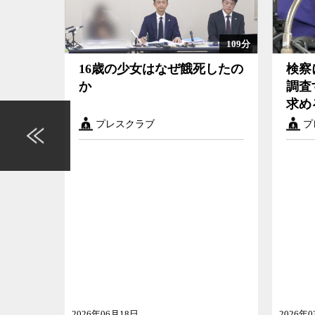
32分
109分
で相嶋
16歳の少女はなぜ餓死したの
検察
官の責
か
調査
求め
プレスクラブ
プ
2026年06月18日
2026年