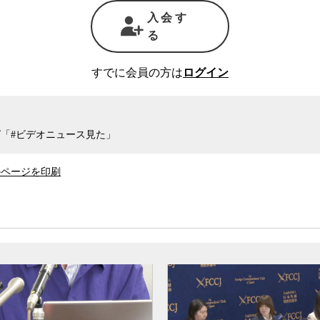
口実にできたはずだった。
入会す
る
の場で首相が唐突にリーマンショック前夜
の資料の出どころを担当者から質した。こ
すでに会員の方は
ログイン
し発表していた世界経済の状況判断とはか
局政策課の首席事務官も、月例経済報告で
「#ビデオニュース見た」
、また財務省も、この資料の作成には関わ
のページを印刷