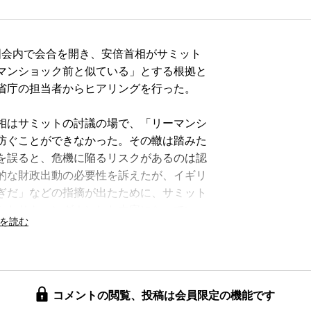
国会内で会合を開き、安倍首相がサミット
マンショック前と似ている」とする根拠と
省庁の担当者からヒアリングを行った。
相はサミットの討議の場で、「リーマンシ
防ぐことができなかった。その轍は踏みた
を誤ると、危機に陥るリスクがあるのは認
的な財政出動の必要性を訴えたが、イギリ
ぎだ」などの指摘が出たために、サミット
かなりトーンダウンした内容になってい
ついて、「リーマンショックや大震災の
会などで発言してきた。世界の指導者が集
コメントの閲覧、投稿は会員限定の機能です
がリーマンショック前に似ているとの同意