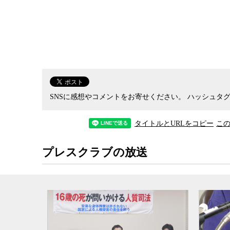
を得ることができれば、晴れて増税先送りの
この日のヒアリングでは、サミットの討議
を持ち出した際に各国の首脳に提示した4枚
の資料には、日本政府が正規の手続きで採用
け離れた内容のことが書かれていたからだ。
その結果、サミットを担当する外務省経済
SNSに感想やコメントをお寄せください。
ハッシュタグ
世界経済の現状と見通しを担当する内閣府も
っていないことが明らかになった。
タイトルとURLをコピー
こ
プレスクラブの放送