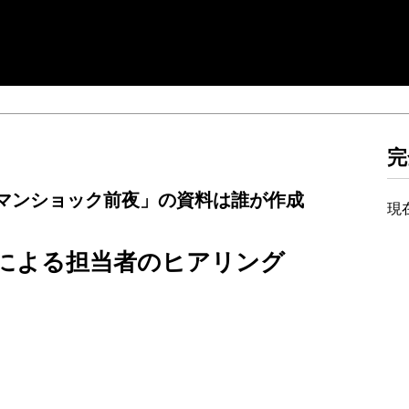
完
マンショック前夜」の資料は誰が作成
現
による担当者のヒアリング