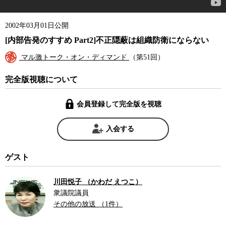
2002年03月01日公開
[内部告発のすすめ Part2]不正隠蔽は組織防衛にならない
マル激トーク・オン・ディマンド
（第51回）
完全版視聴について
会員登録して完全版を視聴
入会する
ゲスト
川田悦子 （かわだ えつこ）
衆議院議員
その他の放送 （1件）