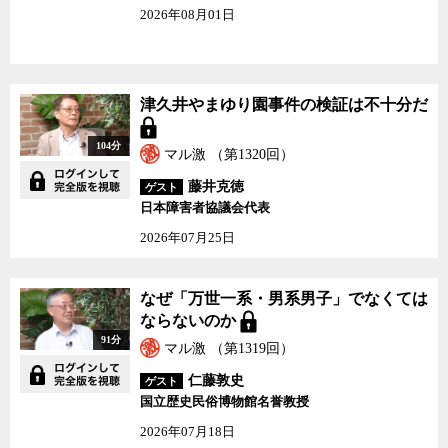
2026年08月01日
津久井やまゆり園事件の検証は不十分だ
104分
マル激 （第1320回）
藤井克徳
ゲスト
日本障害者協議会代表
2026年07月25日
なぜ「万世一系・男系男子」でなくては
ならないのか
91分
マル激 （第1319回）
仁藤敦史
ゲスト
国立歴史民俗博物館名誉教授
2026年07月18日