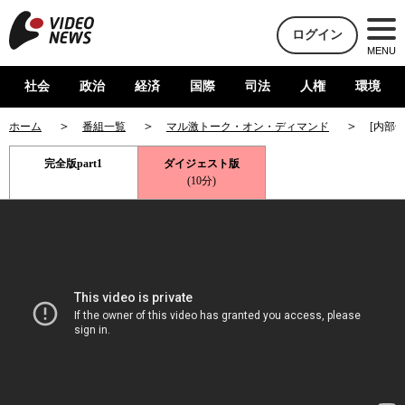
ログイン
MENU
社会
政治
経済
国際
司法
人権
環境
ホーム
番組一覧
マル激トーク・オン・ディマンド
[内部
完全版part1
ダイジェスト版
(10分)