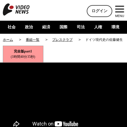
ログイン
MENU
社会
政治
経済
国際
司法
人権
環境
ホーム
番組一覧
プレスクラブ
ドイツ現代史の佐藤健生・
完全版part1
(1時間40分35秒)