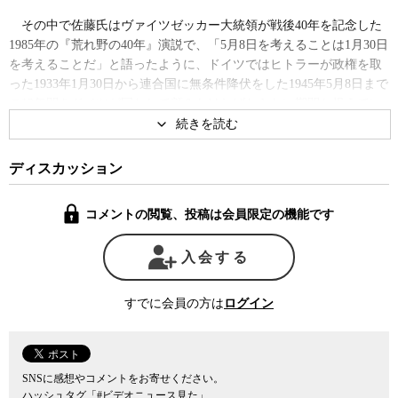
その中で佐藤氏はヴァイツゼッカー大統領が戦後40年を記念した
1985年の『荒れ野の40年』演説で、「5月8日を考えることは1月30日
を考えることだ」と語ったように、ドイツではヒトラーが政権を取
った1933年1月30日から連合国に無条件降伏をした1945年5月8日まで
の12年間をドイツが国として顧みなければならない期間と捉えてい
るのに対し、日本では終戦記念日の8月15日が、毎年恒例の風物詩の
ように位置づけられてしまい、それ以前の歴史を十分に踏まえた歴
史を認識することができていないとの考えを示した。
ディスカッション
また、日本で議論される「戦争責任」も、「開戦」の責任ではな
コメントの閲覧、投稿は会員限定の機能です
く「敗戦」したことの責任として捉えられてきたとして、日本が
1931年に満州事変によって国際法に反した戦争を最初に仕掛けた加
入会する
害国であることをより明確に認識する必要があると語った。
すでに会員の方は
ログイン
SNSに感想やコメントをお寄せください。
ハッシュタグ「#ビデオニュース見た」