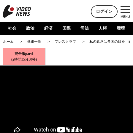
ログイン
MENU
社会
政治
経済
国際
司法
人権
環境
ホーム
番組一覧
プレスクラブ
私の真意は各国の目を「戦
完全版part1
(2時間35分50秒)