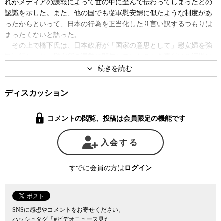
れがメディアの誤報によって世の中に歪んで伝わってしまったとの
認識を示した。また、他の国でも従軍慰安婦に似たような制度があ
ったからといって、日本の行為を正当化したり言い訳するつもりは
まったくないと語った。
その上で橋下氏は、日本政府が「国家の意思として」慰安婦を強
制連行したり、慰安所の運営に関与していたことを裏付ける証拠は
見つかっていないとする政府答弁を引き合いに出し、にもかかわら
ず日本だけが国際社会から厳しい指弾を受けている現状はおかしい
との持論を展開した。
ディスカッション
橋下氏の特派員協会の会見の模様をノーカットで放送する。（日
本語・英語逐語訳付）
コメントの閲覧、投稿は会員限定の機能です
入会する
すでに会員の方は
ログイン
SNSに感想やコメントをお寄せください。
ハッシュタグ「#ビデオニュース見た」