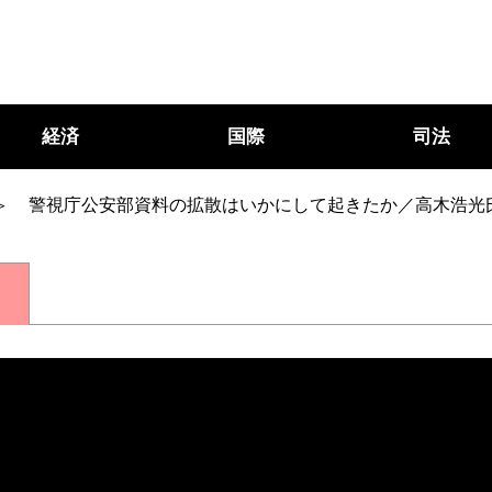
経済
国際
司法
警視庁公安部資料の拡散はいかにして起きたか／高木浩光
○