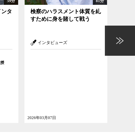
59分
81分
インタ
検察のハラスメント体質を糺
アメリ
すために身を賭して戦う
分と
られ
インタビューズ
イン
ゲスト
教授
WWFジ
プオフィ
2026年03月07日
2025年12