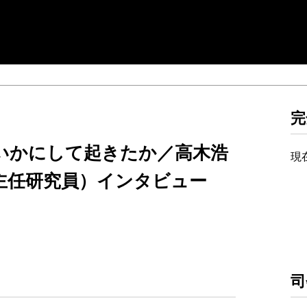
完
いかにして起きたか／高木浩
現
主任研究員）インタビュー
司