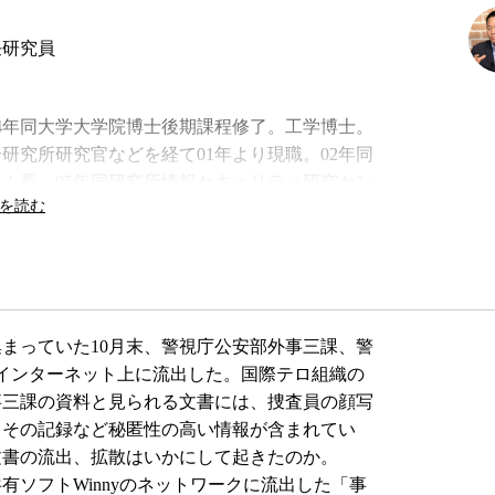
任研究員
。94年同大学大学院博士後期課程修了。工学博士。
研究所研究官などを経て01年より現職。02年同
ム長。05年同研究所情報セキュリティ研究セン
』など。
まっていた10月末、警視庁公安部外事三課、警
がインターネット上に流出した。国際テロ組織の
事三課の資料と見られる文書には、捜査員の顔写
とその記録など秘匿性の高い情報が含まれてい
文書の流出、拡散はいかにして起きたのか。
ソフトWinnyのネットワークに流出した「事