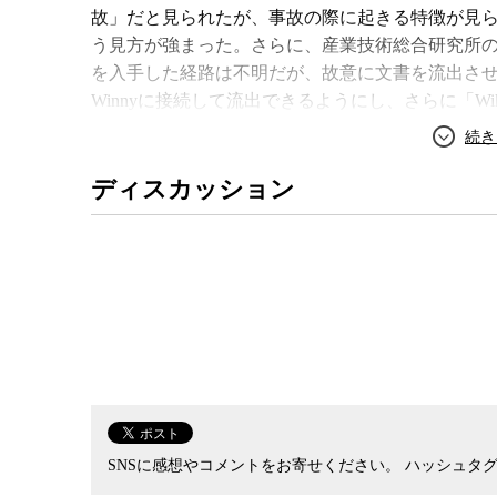
故」だと見られたが、事故の際に起きる特徴が見
う見方が強まった。さらに、産業技術総合研究所
を入手した経路は不明だが、故意に文書を流出さ
Winnyに接続して流出できるようにし、さらに「Wiki
イルを転載、Twitterのアカウントも作成し、フ
た。
高木氏は、ここまで手の込んだ手法で拡散を行いなが
ディスカッション
やきでの日本語の使い方が不自然であること、PD
いることから、外国人によるものである可能性が
また、文書の入手方法については、内部の、しか
い資料が含まれていることから、内部告発である
侵入してファイルを持ちだした後で自らを消滅さ
取られた可能性は排除できないとして、外部から
過去には、過失によってWinny経由で情報が重
が、今回は、事故ではなく、情報を拡散するために意
件とは一線を画すると高木氏は言う。
理論的にはあり得たが、これまで起きていなかっ
SNSに感想やコメントをお寄せください。
ハッシュタグ
た」と高木氏が言うように、今回の事件は、Winn