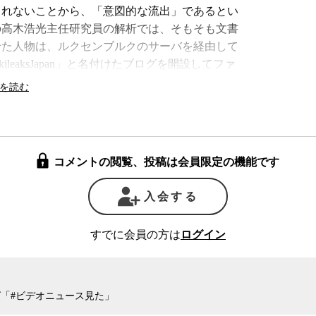
られないことから、「意図的な流出」であるとい
の高木浩光主任研究員の解析では、そもそも文書
せた人物は、ルクセンブルクのサーバを経由して
leaksJapan」と名付けたブログを開設してファ
ァイルの存在を知らせようとしていることがわかっ
ら、ファイル名の付け方やTwitterでのつぶ
F文書のタイムゾーンの設定が日本以外になって
あるとの見方を示す。
コメントの閲覧、投稿は会員限定の機能です
も比較的地位の高い警察の幹部しか入手できな
という見方が有力のようだ。しかし、高木氏は、
入会する
せるような、高度なウイルスによって情報を抜き
の進入説も調査すべきだと指摘する。
すでに会員の方は
ログイン
要な機密漏洩する事件が何度となく起きていた
図的にWinnyを使用した点が、これまでの事
たことが今回起きた。「恐れていたことが起き
「#ビデオニュース見た」
yのネットワークに情報を流し、それを掲示板や