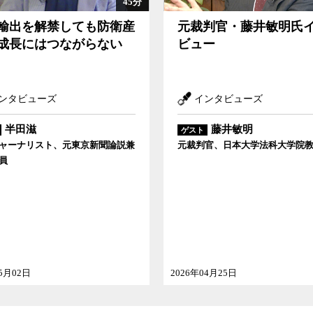
45分
輸出を解禁しても防衛産
元裁判官・藤井敏明氏
成長にはつながらない
ビュー
ンタビューズ
インタビューズ
半田滋
藤井敏明
ゲスト
ャーナリスト、元東京新聞論説兼
元裁判官、日本大学法科大学院
員
05月02日
2026年04月25日