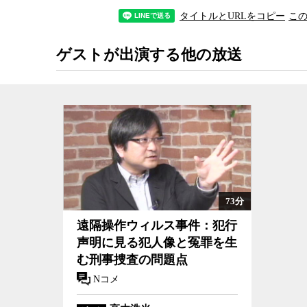
ツイッターで広めることで流出物が自己増殖的に
タイトルとURLをコピー
こ
もので、何らかの対策が取られなければ、今後、
ていく事例が続く可能性は否定できないと高木氏
ゲストが出演する他の放送
情報セキュリティの専門家である高木氏に、史上
かに拡散していったか、その経緯を神保哲生が聞
73分
遠隔操作ウィルス事件：犯行声明に見る犯人像と冤罪を生む
遠隔操作ウィルス事件：犯行
刑事捜査の問題点
声明に見る犯人像と冤罪を生
む刑事捜査の問題点
Nコメ