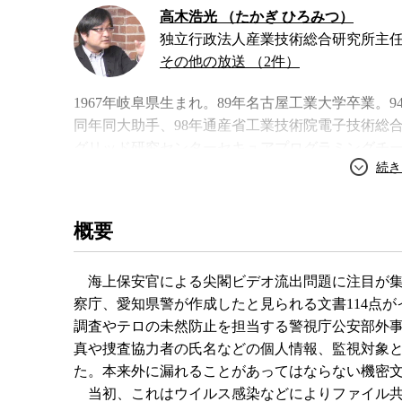
高木浩光 （たかぎ ひろみつ）
独立行政法人産業技術総合研究所主
その他の放送 （2件）
1967年岐阜県生まれ。89年名古屋工業大学卒業
同年同大助手、98年通産省工業技術院電子技術総合
グリッド研究センターセキュアプログラミングチー
ター主任研究員。共著に『情報社会の倫理と設計
概要
海上保安官による尖閣ビデオ流出問題に注目が集
察庁、愛知県警が作成したと見られる文書114点
調査やテロの未然防止を担当する警視庁公安部外
真や捜査協力者の氏名などの個人情報、監視対象
た。本来外に漏れることがあってはならない機密
当初、これはウイルス感染などによりファイル共有