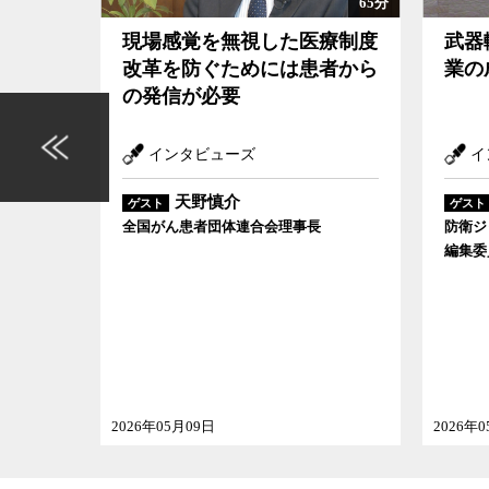
60分
65分
審議会
現場感覚を無視した医療制度
武器
事司法
改革を防ぐためには患者から
業の
の発信が必要
インタビューズ
イ
天野慎介
ゲスト
ゲスト
究部（法
全国がん患者団体連合会理事長
防衛ジ
編集委
2026年05月09日
2026年