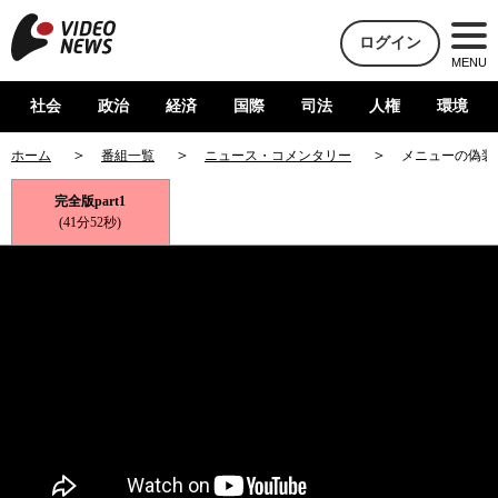
ログイン
MENU
社会
政治
経済
国際
司法
人権
環境
ホーム
番組一覧
ニュース・コメンタリー
メニューの偽装
完全版part1
(41分52秒)