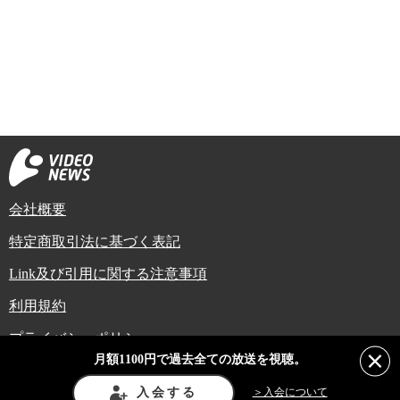
会社概要
特定商取引法に基づく表記
Link及び引用に関する注意事項
利用規約
プライバシーポリシー
月額1100円で過去全ての放送を視聴。
Copyright (C) Video News Network. All rights reserved.
ビデオニュースに記載している記事、写真及び動画などは日本の著作権法や国
入会する
＞入会について
際条約などで保護されています。著作権者の承諾を得ずに転載や再利用するこ