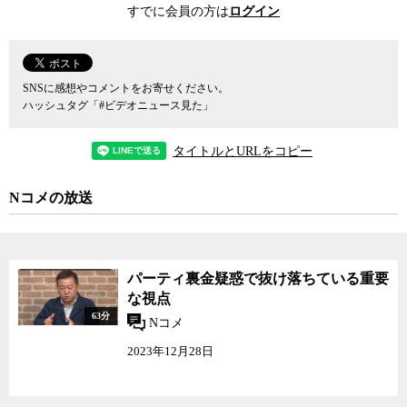
うだけの財力を持っていないのではないか。一連の偽装を行ったホ
すでに会員の方は
ログイン
テルチェーンが、もしメニュー通りの食材を使っていたら、果たし
てそれは一般消費者の手の届くものだったのだろうか。
あるいは、われわれは何でもいいから怒りをぶつける対象を探し
てはいないか。回転寿司の寿司ネタの中に表示とは異なるものが多
SNSに感想やコメントをお寄せください。
く含まれていることを、われわれはとうの昔から知っていたはずで
ハッシュタグ「#ビデオニュース見た」
はないか。にもかかわらず、それは問題にせず、今回のホテルやレ
ストランの誤表記はこうまで大きく問題にするのはなぜか。安い回
タイトルとURLをコピー
転寿司は庶民の味方で、ホテルや百貨店の価格帯はそれよりも高い
から許せないということなのか。
Nコメの放送
一連のメニュー偽装問題では、百貨店やホテルの側も、偽装が明
らかになったことで大きく信用を落とした。一度失った信用の回復
は容易ではないだろう。今後、レストランを利用するわれわれ消費
者が、常に疑いの眼差しでメニューを見ることは、レストラン側も
パーティ裏金疑惑で抜け落ちている重要
重々承知しているはずだ。
な視点
政府というものは、常に民間に介入する機会をうかがっている動
63分
Nコメ
物だ。それが権限となり、利権にもなる。ここで政府に介入させ
て、法規制を設けた場合、それから得られるものと失うものは何
2023年12月28日
か。今一度冷静になって再考してみるべきではないだろうか。
メニュー偽装問題と政府介入の是非について、ジャーナリストの
神保哲生と社会学者の宮台真司が議論した。