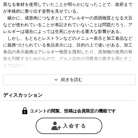
異なる食材を使用していたことが明らかになったことで、政府まで
が本格的に乗り出す姿勢を見せている。
確かに、成形肉につなぎとしてアレルギーの原因物質となる大豆
などが使われていることが表記されていないことは問題だろう。ア
レルギーは場合によっては生死にかかわる重大な影響がある。
しかし、もともとレストランなどのメニュー表示と加工食品など
に義務づけられている食品表示には、目的の上で違いがある。加工
食品の表示義務はアレルギー物質を識別したり、添加物の使用の有
無を判断するためのもので、グルメ志向の消費者の要求を満たすこ
とではない。
無論、外国産の食材を国産と偽ってメニューに表示したり、安価
な食材を使っておきながら、それを別の高価な食材と偽ることは好
ましいことではない。消費者の信頼を裏切る行為であることも間違
いないだろう。
ディスカッション
しかし、それを法制化することで、例えばメニューに「おふくろ
の味」などのうたい文句が使えなくなるのは寂しすぎるのではない
コメントの閲覧、投稿は会員限定の機能です
か。「おふくろの味」を謳った商品を中年男性が作っていた場合、
違法になるのだろうか。
入会する
一連のメニュー偽装から見えてくるものは多い。例えば、われわ
れはバブル以降のグルメ志向だけは残っているが、もはやそれを賄