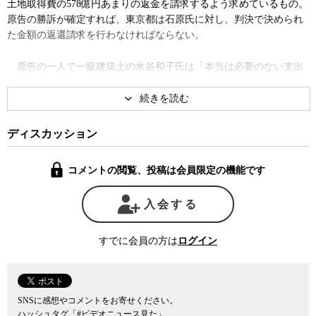
土地取得費の578億円あまりの返金を請求するよう求めているもの。
原告の勝訴が確定すれば、東京都は石原氏に対し、判決で決められ
た金額の返還請求を行わなければならない。
原告の一人で一級建築士の水谷和子氏は「本当は必要のない支出
だったので止められなかった無念さはありますが、このまま移転と
なれば更に被害者が増えるので、いま止まってよかった。これほど
出費をしてしまったわけですから、この失敗に学んで公共事業の在
り方を考え直すチャンスだと思う」と語った。
ディスカッション
弁護団の梓澤和幸弁護士は「裁判は政治に利用される場所ではな
コメントの閲覧、投稿は会員限定の機能です
く、正義と事実と良心によって真実が明らかにされる場所。石原さ
んはここに出て、偽証罪の処罰の責任をかけて真実を明らかにする
入会する
べき」と石原元都知事の証人としての出廷を訴た。
また弁護団の大城聡弁護士は､土地の取得を前に有識者からなる東
すでに会員の方は
ログイン
京都の技術会議が土壌汚染の報告書を提出していたことなどから、
「汚染された土地を買うにあたって、汚染を考慮しない価格で買っ
たということですから、当然そのことは認識してその価格で買うこ
とも認めていた。つまり故意があると言えると思う」と語り、石原
SNSに感想やコメントをお寄せください。
ハッシュタグ「#ビデオニュース見た」
氏個人の責任は免れないことを強調した。