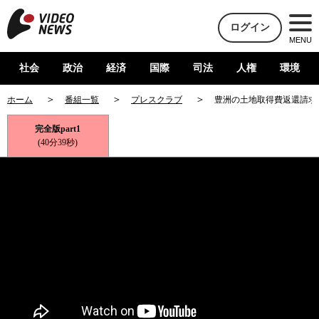
ログイン
MENU
社会
政治
経済
国際
司法
人権
環境
ホーム
番組一覧
プレスクラブ
豊洲の土地取得費返還請求
完全版part1
(40分39秒)