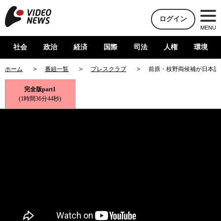
ログイン
MENU
社会
政治
経済
国際
司法
人権
環境
ホーム
番組一覧
プレスクラブ
前原・枝野両候補が日本記
完全版part1
(1時間36分44秒)