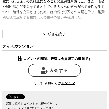
党に代わる保守の受け皿になることの重要性を訴えた。また、若者
や貧困層など支援を必要としている人々への再分配の必要性を訴え
つつ、給付を充実させるためには増税は必要との立場を取り、消費
税増税に反対する枝野氏との主張の違いを強調した。
一方、「お互い様に支え合う社会」をスローガンとする枝野氏
も、再分配の必要性を訴えたが、経済状況や国民の政治不信の下で
は消費増税ができる状態にないとして、政治には理想論やべき論で
はなく、現実的な対応が必要との立場を前面に押し出した。
ディスカッション
また、共産党との選挙協力について枝野氏は、一致できる点があ
コメントの閲覧、投稿は会員限定の機能です
る政党とは協力を惜しまないと語ったのに対し、前原氏は、「政治
は理念と政策が命」と述べ、政策や理念が一致しない共産党との共
入会する
闘には否定的な考えを示した。
すでに会員の方は
ログイン
SNSに感想やコメントをお寄せください。
ハッシュタグ「#ビデオニュース見た」