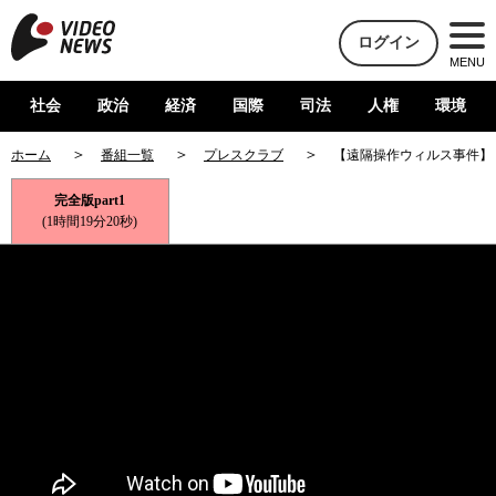
ログイン
MENU
社会
政治
経済
国際
司法
人権
環境
ホーム
番組一覧
プレスクラブ
【遠隔操作ウィルス事件】
完全版part1
(1時間19分20秒)