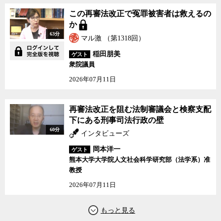
この再審法改正で冤罪被害者は救えるの
か
63分
マル激 （第1318回）
稲田朋美
ゲスト
衆院議員
2026年07月11日
再審法改正を阻む法制審議会と検察支配
下にある刑事司法行政の壁
60分
インタビューズ
岡本洋一
ゲスト
熊本大学大学院人文社会科学研究部（法学系）准
教授
2026年07月11日