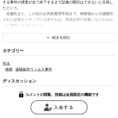
する事件の捜査が全て終了するまで証拠の開示はできないと主張し
たという。
佐藤氏また、この日の公判前整理手続きで、検察側から今後開示
された証拠をメディアに公表すれば、懲戒請求の対象になりかねな
いと警告してきたという。
会見の最後に佐藤氏は、この事件をめぐるメディア報道に対して
も、強い不満を表明している。
22日の佐藤氏ら弁護団の会見のノーカット版を放送する。
カテゴリー
司法
検察
遠隔操作ウィルス事件
ディスカッション
コメントの閲覧、投稿は会員限定の機能です
入会する