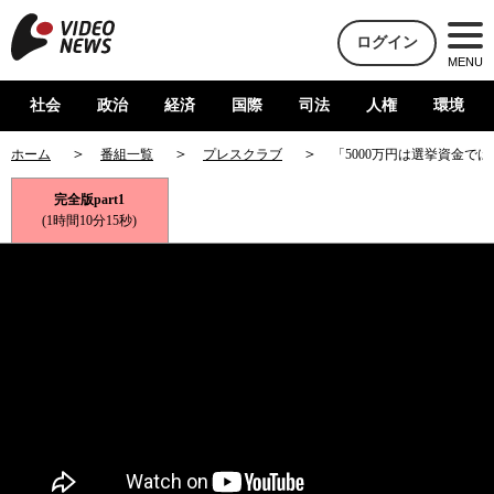
ログイン
MENU
社会
政治
経済
国際
司法
人権
環境
ホーム
番組一覧
プレスクラブ
「5000万円は選挙資金で
完全版part1
(1時間10分15秒)