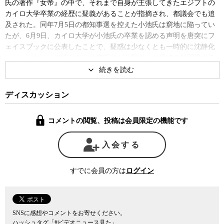
氏の著作『女帝』の中で、それまで自身が主張してきたエジプトの
カイロ大学卒業の経歴に疑義があることが指摘され、都議会でも追
及された。同年7月5日の都知事選を控えた小池氏は窮地に陥ってい
たが、6月9日、カイロ大学が小池氏の卒業を認める声明を唐突にフ
ェイスブックに公表したことで、疑惑は少なくとも一時的に沈静化
した。しかし、当時からこの声明文が公開された経緯を疑問視する
声は上がっていた。
小島氏はこの声明を公表する案は自らが提案したものだったとし
ディスカッション
て、元ジャーナリストで同じく小池氏の側近だったA氏がその原案
を作ったと主張した。その裏付けとして小島氏は会見で、A氏が作
コメントの閲覧、投稿は会員限定の機能です
成した声明文の原案と実際にフェイスブックに公表された文面を並
べて提示し、両者がほぼ同じ内容であることを指摘した。
入会する
小池氏が今年7月の都知事選が公示される6月20日に立候補の届け
出をする際に、自身の経歴にカイロ大学卒業を書いた場合、公職選
すでに会員の方は
ログイン
挙法上の経歴詐称として刑事告発をする可能性があることを明らか
にした上で、現時点では匿名にとどめているA氏の実名も含め、裁
判になればすべてを明らかにする用意があると小島氏は語った。
SNSに感想やコメントをお寄せください。
ハッシュタグ「#ビデオニュース見た」