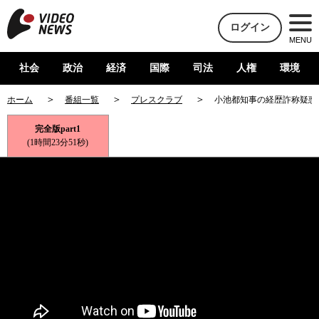
ログイン
MENU
社会
政治
経済
国際
司法
人権
環境
ホーム
番組一覧
プレスクラブ
小池都知事の経歴詐称疑惑
完全版part1
(1時間23分51秒)