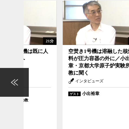
21分
25分
へ
空焚き1号機は溶融した核燃料が圧力容器の外に／小出裕章・
[5金スペシ
既に人
空焚き1号機は溶融した核燃
[5
京都大学原子炉実験所助教に聞く
料が圧力容器の外に／小出裕
れま
章・京都大学原子炉実験所助
教に聞く
インタビューズ
マ
小出裕章
ゲスト
ゲスト
京都大
ゲスト
衆議院