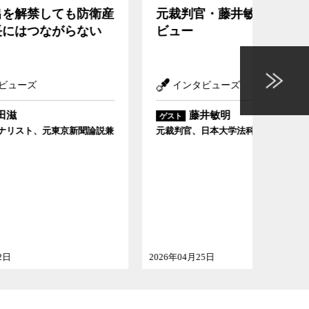
防衛産
元裁判官・藤井敏明氏インタ
検察
ない
ビュー
すた
インタビューズ
イン
藤井敏明
ゲスト
聞論説兼
元裁判官、日本大学法科大学院教授
2026年04月25日
2026年03