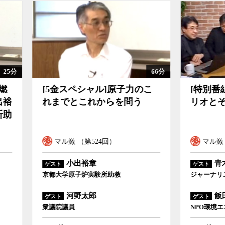
66分
ャル]原子力のこれまでとこれからを問う
[特別番組]あえて最悪のシナリオとその対処法
金スペシャル]原子力のこ
[特別番組]あえて最悪
でとこれからを問う
リオとその対処法を考
ル激 （第524回）
マル激 （第519回）
小出裕章
青木理
ゲスト
学原子炉実験所助教
ジャーナリスト
河野太郎
飯田哲也
ゲスト
議員
NPO環境エネルギー政策研究所