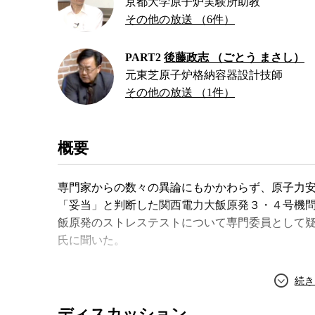
京都大学原子炉実験所助教
その他の放送 （6件）
PART2
後藤政志 （ごとう まさし）
元東芝原子炉格納容器設計技師
その他の放送 （1件）
概要
専門家からの数々の異論にもかかわらず、原子力
「妥当」と判断した関西電力大飯原発３・４号機
飯原発のストレステストについて専門委員として
氏に聞いた。
ディスカッション