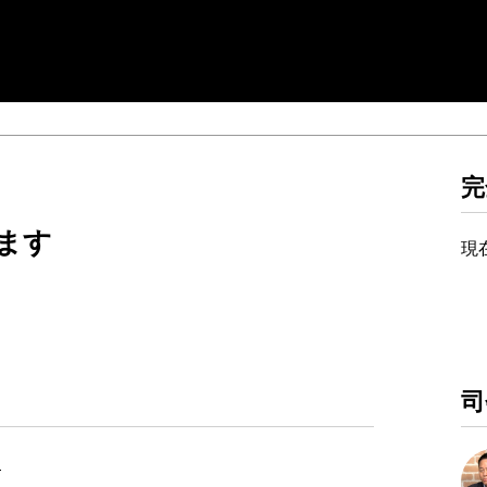
完
ます
現
司
）