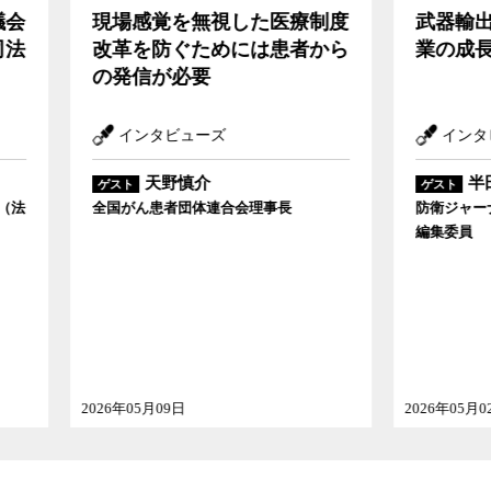
感覚を無視した医療制度
武器輸出を解禁しても
を防ぐためには患者から
業の成長にはつながら
信が必要
ンタビューズ
インタビューズ
天野慎介
半田滋
ゲスト
ん患者団体連合会理事長
防衛ジャーナリスト、元東京新
編集委員
05月09日
2026年05月02日