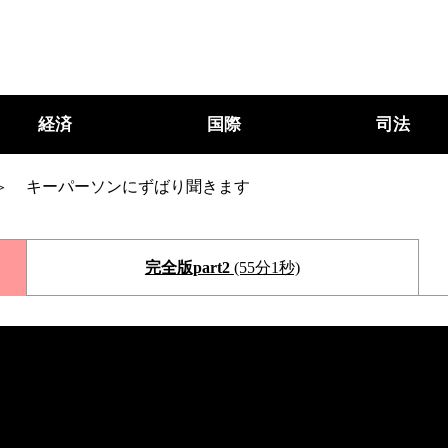
経済
国際
司法
キーパーソンにずばり聞きます
完全版part2
(55分1秒)
○