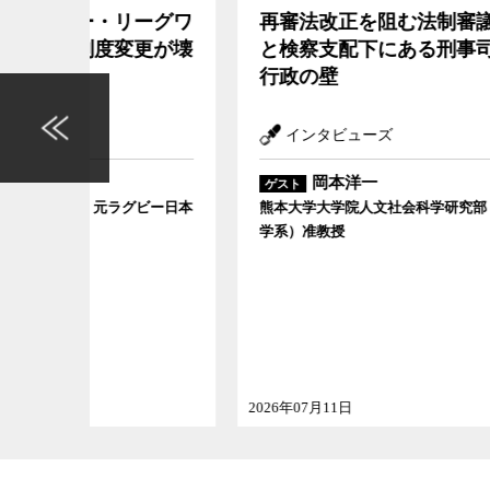
ーグワ
再審法改正を阻む法制審議会
現場
更が壊
と検察支配下にある刑事司法
改革
行政の壁
の発
インタビューズ
イ
岡本洋一
ゲスト
ゲスト
ビー日本
熊本大学大学院人文社会科学研究部（法
全国が
学系）准教授
2026年07月11日
2026年