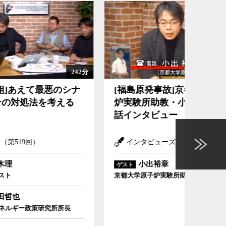
242分
17分
を考える
[福島原発事故]京都大学原子炉実験所助教・小出裕章氏電話
核燃料露出の1
のシナ
[福島原発事故]京都大学原子
核燃料
インタビュー
える
炉実験所助教・小出裕章氏電
類未
話インタビュー
インタビューズ
イン
小出裕章
ゲスト
ゲスト
京都大学原子炉実験所助教
京都大学
所長