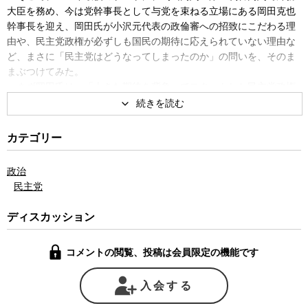
大臣を務め、今は党幹事長として与党を束ねる立場にある岡田克也
幹事長を迎え、岡田氏が小沢元代表の政倫審への招致にこだわる理
由や、民主党政権が必ずしも国民の期待に応えられていない理由な
ど、まさに「民主党はどうなってしまったのか」の問いを、そのま
まぶつけてみた。
まず岡田氏は、「大きな期待を背負ってスタートした民主党政権
が、政治とカネの問題でつまずいたのは痛恨事」だったと、小沢氏
や鳩山元首相の政治資金問題が政権運営に大きな影響を及ぼしたこ
とを率直に認めた。そして、小沢氏にも法的な責任とは別に政治的
カテゴリー
な説明責任があるとして、政倫審には小沢氏本人が自主的に出席し
て説明をすべきとの考えを改めて強調した。
政治
しかし、民主党政権が何も成果を出していないとの批判に対して
民主党
は、民主党政権に混乱や経験不足があったことは認めたうえで、高
校授業料の無償化、農家戸別所得補償、事務次官会議の廃止、記者
ディスカッション
会見の開放、沖縄密約の解明など、自民党政権ではなし得なかった
数々の成果をあげていると、岡田氏は反論する。特に、記者会見の
コメントの閲覧、投稿は会員限定の機能です
オープン化や沖縄密約の解明については、岡田氏自身が主導した施
策として、その成果に自信のほどを見せた。
しかし、仮に民主党政権がそのような成果をあげているとして
入会する
も、それが広く国民に理解され、評価されないのはなぜか。その問