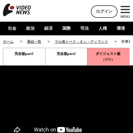
ログイン
MENU
社会
政治
経済
国際
司法
人権
環境
ホーム
番組一覧
マル激トーク・オン・ディマンド
幹事長
完全版part1
完全版part2
ダイジェスト版
(10分)