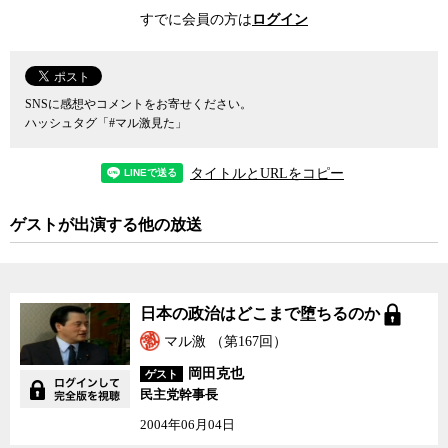
いに対して岡田氏は、民主党が「考え方の転換」をしようとしてい
すでに会員の方は
ログイン
ることが国民に伝わっていなかったと、説明不足があったことを率
直に認める。
例えば、子ども手当は義務教育と同じように「子育ては社会全体
で行う」という考えに基づいた施策であったにもかかわらず、それ
SNSに感想やコメントをお寄せください。
が十分に理解されていなかったために、バラマキ批判に晒され、結
ハッシュタグ「#マル激見た」
果的に所得制限などに議論の焦点がずれてしまったと、岡田氏は残
念がる。そして、説明不足の原因の一端が、政府与党の一元化にこ
タイトルとURLをコピー
だわるあまり、党からの発信が止まっていたことにあるとして、党
の発信機能の回復を急ぐ意向を明らかにした。
ゲストが出演する他の放送
一方、菅政権が厳しい批判に晒された尖閣諸島沖での中国漁船衝
突事件での対応については、前外相として、また現幹事長として、
「現政権を批判する気はまったくない」と前置きをした上で、中国
があそこまで激しい対抗措置を取ってくることを、日本政府は予想
日本の政治はどこまで堕
日本の政治はどこまで堕ちるのか
していなかったのではないかとの認識を示した。
ちるのか
民主党政権の浮沈を握るキーマンの一人であり、ポスト菅の最右
マル激 （第167回）
翼とも目される岡田氏に、ジャーナリストの神保哲生と社会学者の
岡田克也
ゲスト
宮台真司が、民主党のこれまでとこれからを問うた。
民主党幹事長
2004年06月04日