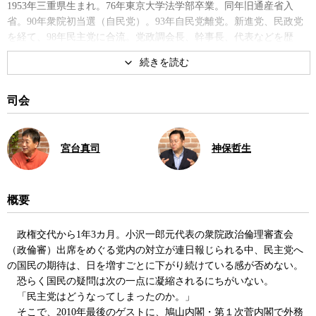
1953年三重県生まれ。76年東京大学法学部卒業。同年旧通産省入
省。90年衆院初当選（自民党）。93年自民党離党。新進党、民政党
を経て、98年民主党に合流。党政調会長、幹事長、代表などを歴
任。鳩山内閣、第1次菅内閣で外相、10年9月より現職。当選7回（三
重3区）。
司会
宮台真司
神保哲生
概要
政権交代から1年3カ月。小沢一郎元代表の衆院政治倫理審査会
（政倫審）出席をめぐる党内の対立が連日報じられる中、民主党へ
の国民の期待は、日を増すごとに下がり続けている感が否めない。
恐らく国民の疑問は次の一点に凝縮されるにちがいない。
「民主党はどうなってしまったのか。」
そこで、2010年最後のゲストに、鳩山内閣・第１次菅内閣で外務