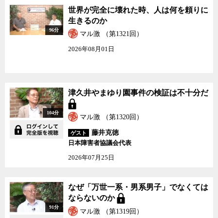
世界が完全に壊れた時、人は何を頼りに
生きるのか
96分
マル激 （第1321回）
2026年08月01日
津久井やまゆり園事件の検証は不十分だ
104分
マル激 （第1320回）
藤井克徳
ゲスト
日本障害者協議会代表
2026年07月25日
なぜ「万世一系・男系男子」でなくては
ならないのか
91分
マル激 （第1319回）