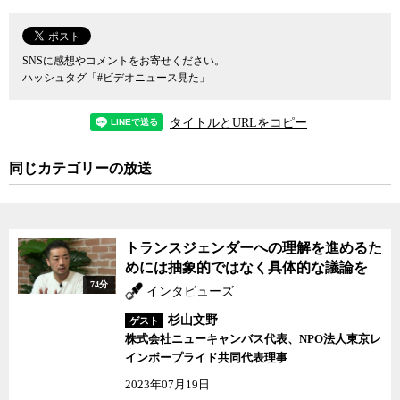
いわれる財務省の今回の対応には、驚きを禁じ得ないという。入省
年次や出身大学、身分（キャリア（総合職）とプロパー（一般職）
など）によって上下関係が当たり前のように受け入れられている官
SNSに感想やコメントをお寄せください。
僚機構という特殊なヒエラルキーのなかで、人権意識が失われてし
ハッシュタグ「#ビデオニュース見た」
まっているのではないかと、角田氏は指摘する。
タイトルとURLをコピー
1980年代にアメリカで初めてセクシュアル・ハラスメントが社会
問題化したときから、アメリカではセクシュアル・ハラスメントは
同じカテゴリーの放送
人権問題として取り扱われてきた。1986年、アメリカ連邦裁判所は
セクシュアル・ハラスメントを「雇用における性差別」として位置
づけ、公民権法上の不法行為としてこれを断罪している。日本でも
セクハラという言葉だけは広まったが、その根本に性差別があり、
トランスジェンダーへの理解を進めるた
これが人権侵害であるという認識が正しく理解されてこなかったこ
めには抽象的ではなく具体的な議論を
とを角田氏は危惧する。
74分
インタビューズ
福岡訴訟以来30年にわたりセクシュアル・ハラスメント問題に取
杉山文野
ゲスト
り組んできた弁護士の角田氏とジャーナリスト迫田朋子が議論し
株式会社ニューキャンバス代表、NPO法人東京レ
た。
インボープライド共同代表理事
2023年07月19日