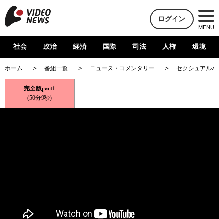
ログイン
MENU
社会
政治
経済
国際
司法
人権
環境
ホーム
番組一覧
ニュース・コメンタリー
セクシュアルハ
完全版part1
(50分9秒)