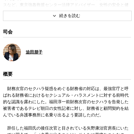
スなど。東京強姦救援センター法律アドバイザー、女性の安全と健
康のための支援教育センター代表理事を兼務。著書に『性と法
律』、『性差別と暴力』など。
司会
迫田朋子
概要
財務次官のセクハラ疑惑をめぐる財務省の対応は、最強官庁と呼
ばれる財務省におけるセクシュアル・ハラスメントに対する前時代
的な認識を露わにした。福田淳一前財務次官のセクハラを告発した
被害者であるテレビ朝日の女性記者に対し、財務省と顧問契約を結
んでいる弁護事務所に名乗り出るよう要請したのだ。
辞任した福田氏の後任次官と目されている矢野康治官房長にいた