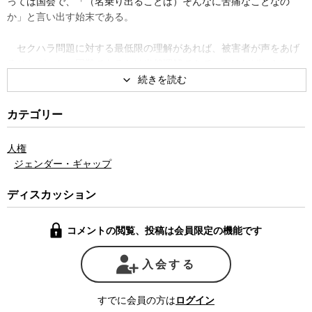
っては国会で、「（名乗り出ることは）そんなに苦痛なことなの
か」と言い出す始末である。
セクハラ問題に対する最低限の理解があれば、被害者が声をあげ
ることがいかに困難であるかは当然理解できていなければならない
ことだ。
そもそもセクシュアル・ハラスメントは男女雇用機会均等法に規
カテゴリー
定された不法行為であり、同法はその１１条で事業主の責務として
「雇用管理上の必要な措置をとらなくてはならない」ことを明確に
人権
定めている。さらに公務員については、人事院規則のなかにセクシ
ジェンダー・ギャップ
ュアル・ハラスメントの防止等という項目があり、「他の者を不快
にさせる性的な言動」について「職員がその職務に従事する際に接
ディスカッション
する職員以外の者を不快にさせる」場合も含め、その長が適切に対
応しなければならないことが明記されている。
コメントの閲覧、投稿は会員限定の機能です
1989年に福岡で日本初のセクハラ訴訟が起きてから30年近くが経
つ。福岡訴訟で被害者の代理人を務めた角田由紀子弁護士は、92年
入会する
に勝訴判決が出て以降、セクハラに対する社会の問題意識が少しず
つ進んできたことを実感してきた。判例を積み重ねながら、企業の
すでに会員の方は
ログイン
対策も進んできていた。だからこそ、中央省庁のトップエリートと