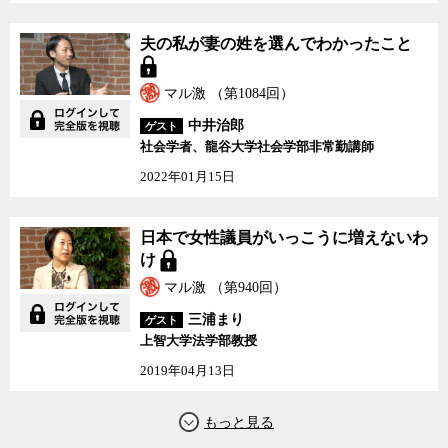
夫の私が妻の姓を選んでわかったこと
マル激 （第1084回）
中井治郎
ゲスト
社会学者、龍谷大学社会学部非常勤講師
2022年01月15日
日本で女性議員がいっこうに増えないわ
け
マル激 （第940回）
三浦まり
ゲスト
上智大学法学部教授
2019年04月13日