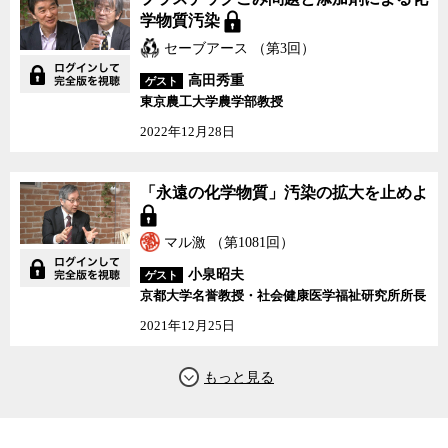
学物質汚染
セーブアース （第3回）
高田秀重
ゲスト
東京農工大学農学部教授
2022年12月28日
「永遠の化学物質」汚染の拡大を止めよ
マル激 （第1081回）
小泉昭夫
ゲスト
京都大学名誉教授・社会健康医学福祉研究所所長
2021年12月25日