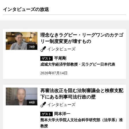
インタビューズの放送
理念なきラグビー・リーグワンのカテゴ
リー制度変更が壊すもの
78分
インタビューズ
平尾剛
ゲスト
成城大学経済学部教授・元ラグビー日本代表
2026年07月14日
再審法改正を阻む法制審議会と検察支配
下にある刑事司法行政の壁
60分
インタビューズ
岡本洋一
ゲスト
熊本大学大学院人文社会科学研究部（法学系）准
教授