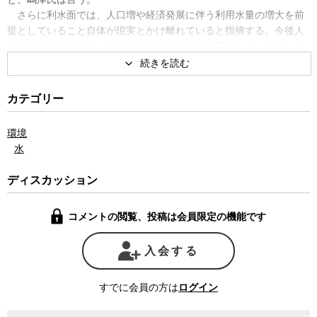
さらに利水面では、人口増や経済発展に伴う利用水量の増大を前
提としていること自体が現実とかけ離れていると指摘する。今後人
口は減少に転じる上、節水型の機器も既に広く普及していくことを
考えると流域の水使用量は減少が見込まれる。事実1990年代をピー
クに関東各都県では水利用量が減り始めているという。
建設を中止した後に必要な費用と最後まで建設した場合にかかる
カテゴリー
費用を比較しても、いま止める方が遙かに安上がりだと、嶋津氏は
主張する。関係都県は、利水権返上に伴う負担金が膨大だと主張す
環境
るが、あくまでもそれは地方自治体から国に税金が移管されるだけ
水
で、新たな住民負担が増えるわけではない。既に4千億円近くを投入
し、総工費でおそらく5千億円以上に膨らむとみられるダム建設を続
ディスカッション
けることの方が全く費用対効果に合わない。
八ッ場ダムの抱える問題点を日本各地のダム問題に詳しい嶋津氏
コメントの閲覧、投稿は会員限定の機能です
にジャーナリストの神保哲生が聞いた。
（聞き手 神保哲生（ビデオニュース・ドットコム））
入会する
すでに会員の方は
ログイン