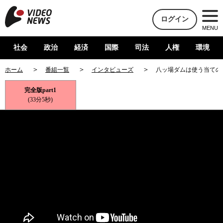
ログイン
MENU
社会
政治
経済
国際
司法
人権
環境
ホーム
番組一覧
インタビューズ
八ッ場ダムは使う当ての
完全版part1
(33分5秒)