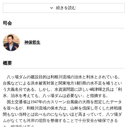
職。「八ッ場ダムをストップさせる市民連絡会」代表なども兼務。
著書に『水問題言論』など。共著に『八ッ場ダムは止まるか』『首
都圏の水が危ない』など。
司会
神保哲生
概要
八ッ場ダムの建設目的は利根川流域の治水と利水とされている。
台風などによる洪水被害対策と関東地方1都5県の水不足を補うとい
う大義名分である。しかし、水資源問題に詳しい嶋津暉之氏は「利
水、治水を考えても、八ッ場ダムは必要ない」と指摘する。
国土交通省は1947年のカスリーン台風級の大雨を想定したデータ
を並べるが、利根川流域の保水力は、山林を伐採し尽くした終戦後
間もない当時とは比べものにならないほど高まっていて、八ツ場ダ
ムがなくても河岸の堤防を整備することで十分安全が確保できる
と、嶋津氏は言う。