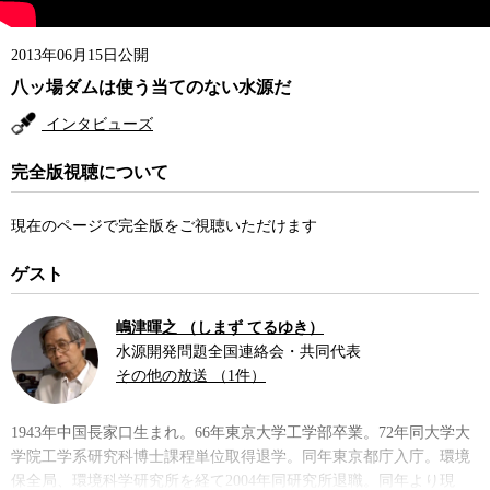
2013年06月15日公開
八ッ場ダムは使う当てのない水源だ
インタビューズ
完全版視聴について
現在のページで完全版をご視聴いただけます
ゲスト
嶋津暉之 （しまず てるゆき）
水源開発問題全国連絡会・共同代表
その他の放送 （1件）
1943年中国長家口生まれ。66年東京大学工学部卒業。72年同大学大
学院工学系研究科博士課程単位取得退学。同年東京都庁入庁。環境
保全局、環境科学研究所を経て2004年同研究所退職。同年より現