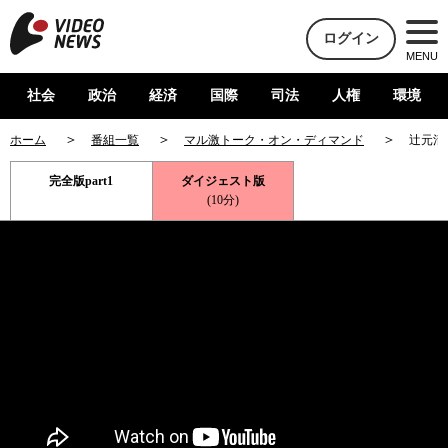
ログイン
MENU
社会
政治
経済
国際
司法
人権
環境
ホーム
番組一覧
マル激トーク・オン・ディマンド
辻元清
完全版part1
ダイジェスト版
(10分)