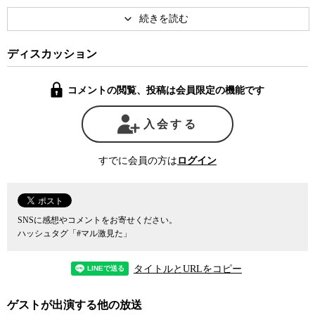
ているというのだ 。
辻元氏が所属する衆議院の憲法調査委員会も、国民投票法案と呼
びながらその実は改憲発議を行いやすくする条項を法案の中に忍ば
せていたりする。にもかかわらず、そのことに異議を唱える議員も
ディスカッション
ほとんどいない。メディアがその問題を指摘することもない。
しかし、そのような政治状況の中にあっても、野党は結束して対
コメントの閲覧、投稿は会員限定の機能です
立軸を示すことさえできず、最大野党の民主党はむしろより自民党
との差を無くすことによって、政権に近づこうとしていると、野党
入会する
の現状にも批判的だ。
では、現在の政治情報をどのように打破すればいいのだろうか。
辻元氏は今こそ社民主義の理念を再興する必要があると説く。国内
すでに会員の方は
ログイン
外の新自由主義的な流れで広がる社会的格差やアメリカ一辺倒の外
交政策などに抗うためには、ヨーロッパ型の社民主義的理念に基づ
いた政治を行う必要があると言うのだ。
しかし、キリスト教や階級社会、そして成熟した市民社会の伝統
SNSに感想やコメントをお寄せください。
に根ざしたヨーロッパ型の社民主義が、本当に日本で実現可能なの
ハッシュタグ「#マル激見た」
だろうか。そのような理念を日本に適用した場合にどのような問題
が生じるだろうか。理念的な話よりも一つ一つ政策を積み上げてい
タイトルとURLをコピー
く先に答えがあるとの立場を取る「辻元流社民主義のすすめ」を議
論した。
ゲストが出演する他の放送