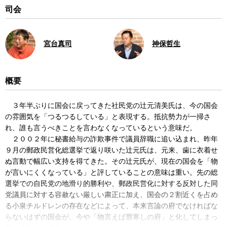
司会
宮台真司
神保哲生
概要
３年半ぶりに国会に戻ってきた社民党の辻元清美氏は、今の国会
の雰囲気を「つるつるしている」と表現する。抵抗勢力が一掃さ
れ、誰も言うべきことを言わなくなっているという意味だ。
２００２年に秘書給与の詐欺事件で議員辞職に追い込まれ、昨年
９月の郵政民営化総選挙で返り咲いた辻元氏は、元来、歯に衣着せ
ぬ言動で幅広い支持を得てきた。その辻元氏が、現在の国会を「物
が言いにくくなっている」と評していることの意味は重い。先の総
選挙での自民党の地滑り的勝利や、郵政民営化に対する反対した同
党議員に対する容赦ない厳しい粛正に加え、国会の２割近くを占め
る小泉チルドレンの存在などによって、本来言論の府でなければな
らないはずの国会が、今や「物言えば唇寒しの府」と化してしまっ