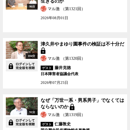
生きるのか
96分
マル激 （第1321回）
2026年08月01日
津久井やまゆり園事件の検証は不十分だ
104分
マル激 （第1320回）
藤井克徳
ゲスト
日本障害者協議会代表
2026年07月25日
なぜ「万世一系・男系男子」でなくては
ならないのか
91分
マル激 （第1319回）
仁藤敦史
ゲスト