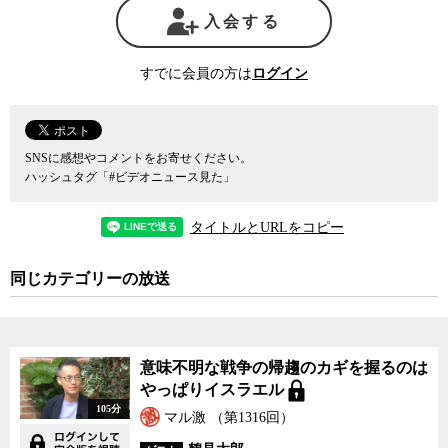
政局が動くとすれば、それは岸田首相自身が来年9月の自民党総裁
入会する
の再選を諦めた時だろう。その時に首相自身に後継を指名するほど
の影響力が残っているのかどうかは、今のところ予断を許さない状
況だ。
すでに会員の方は
ログイン
13兆円の補正予算案の審議が続いていることなどから、日程的に
年内解散は難しくなりつつあるが、もし岸田首相が来年の総裁選で
の再選を強く望んでいるのなら、年始にでも解散に打って出る可能
SNSに感想やコメントをお寄せください。
ハッシュタグ「#ビデオニュース見た」
性がある。
また、自民党の5派閥が政治資金収支報告書に約4,000万円分の
パ
タイトルとURLをコピー
ーティ券
収入を記載していなかった問題は、特捜検察がどこまで本
気でこの問題にメスを入れるかによって、大きく状況は変わってく
同じカテゴリーの放送
る。派閥の申告漏れ止まりに終われば、大きな政治スキャンダルに
はならないが、実際はパーティ券問題は政治家の裏金作りの温床と
の指摘が根強い。特捜部が本気で政治の浄化を志向するのであれ
ば、そこに切り込まなければ意味がない。
意味不明な戦争の帰趨のカギを握るのは
やっぱりイスラエル
ここまでの捜査の状況を見る限り、総裁派閥の宏池会の違反分が
105分
マル激 （第1316回）
最も軽微なことから、検察は首相官邸とツーカーの関係にあり、こ
の問題は検察のアリバイ作り程度までで止まるのではないかとの見