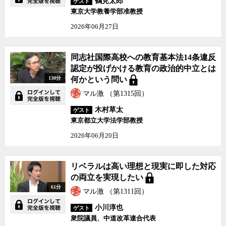
鶴見太郎
ゲスト
方が有力だ。
東京大学教養学部准教授
2026年06月27日
しかし、政治とカネの問題は実際には非常に深刻であり、政治不
信を生む温床ともなっている。そもそも政治改革で政党に税金を投
入する政党交付金制度を始めた時、企業団体献金は時限的に廃止さ
同志社国際高校への教育基本法14条違反
れるはずだった。しかし、結果的にその約束は反故にされ、毎年総
認定が投げかける教育の政治的中立とは
額で300億円を超える税金が各政党に配られているにもかかわらず、
130分
何かという問い
政党や政治家は24億円を超える企業・団体献金を受け取り、それで
マル激 （第1315回）
も事足りず、実際にはパーティに出席もしない人に大量のパーティ
券を売り続けている。パーティ券が違法な裏金作りに使われている
木村草太
ゲスト
事実があるのなら、せめてこれが浄化されない限り、政治が国民の
東京都立大学法学部教授
信頼を取り戻すこともないだろうし、岸田政権の支持率が上向くこ
2026年06月20日
ともないだろう。
リベラルは高い理想と現実に即した対応
の両立を実現したい
61分
マル激 （第1311回）
小川淳也
ゲスト
衆院議員、中道改革連合代表