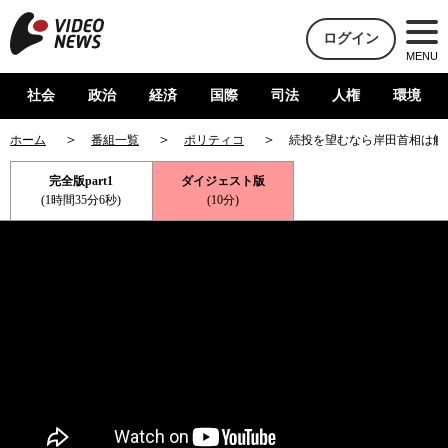
ログイン
MENU
社会
政治
経済
国際
司法
人権
環境
ホーム
番組一覧
ポリティコ
続投を望むなら岸田首相は解
完全版part1
ダイジェスト版
(1時間35分6秒)
(10分)