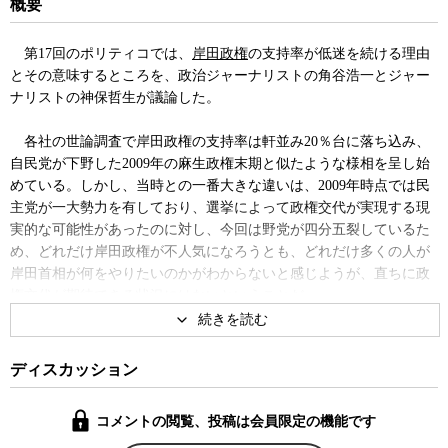
概要
第17回のポリティコでは、
岸田政権
の支持率が低迷を続ける理由
とその意味するところを、政治ジャーナリストの角谷浩一とジャー
ナリストの神保哲生が議論した。
各社の世論調査で岸田政権の支持率は軒並み20％台に落ち込み、
自民党が下野した2009年の麻生政権末期と似たような様相を呈し始
めている。しかし、当時との一番大きな違いは、2009年時点では民
主党が一大勢力を有しており、選挙によって政権交代が実現する現
実的な可能性があったのに対し、今回は野党が四分五裂しているた
め、どれだけ岸田政権が不人気になろうとも、どれだけ多くの人が
岸田首相が何をやりたいのかがわからないと感じようが、直ちに政
権交代が期待できる状況にはないということだ。
しかも自民党内でも、ポスト岸田を狙う候補の中に、明らかに党
内をまとめられる政治家が見当たらない。そのため、政権交代はお
ディスカッション
ろか、首相交代すらすぐには実現しそうにない。結果的に、低空飛
行のまま岸田政権がだらだらとしばらく続く可能性が高い。
コメントの閲覧、投稿は会員限定の機能です