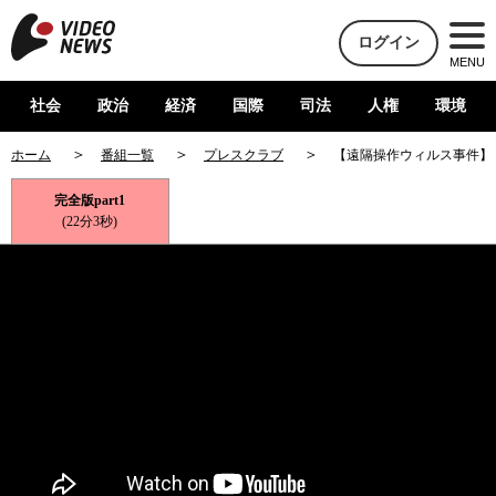
ログイン
MENU
社会
政治
経済
国際
司法
人権
環境
ホーム
番組一覧
プレスクラブ
【遠隔操作ウィルス事件】
完全版part1
(22分3秒)