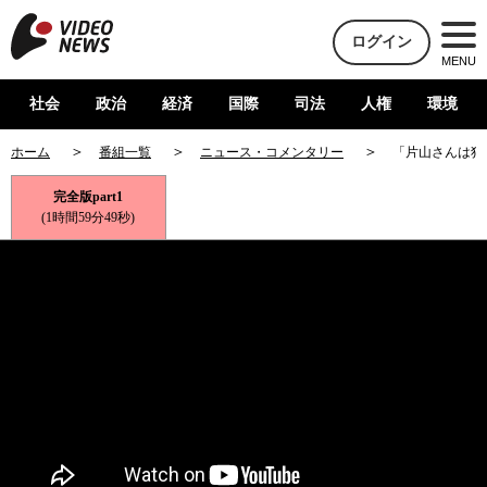
ログイン
MENU
社会
政治
経済
国際
司法
人権
環境
ホーム
番組一覧
ニュース・コメンタリー
「片山さんは犯
完全版part1
(1時間59分49秒)