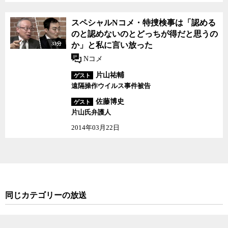
スペシャルNコメ・特捜
スペシャルNコメ・特捜検事は「認める
検事は「認めるのと認め
のと認めないのとどっちが得だと思うの
ないのとどっちが得だと
33分
か」と私に言い放った
思うのか」と私に言い放
った
Nコメ
片山祐輔
ゲスト
遠隔操作ウイルス事件被告
佐藤博史
ゲスト
片山氏弁護人
2014年03月22日
同じカテゴリーの放送