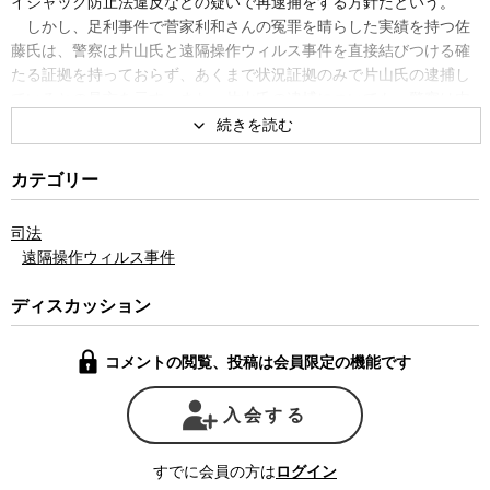
イジャック防止法違反などの疑いで再逮捕をする方針だという。
しかし、足利事件で菅家利和さんの冤罪を晴らした実績を持つ佐
藤氏は、警察は片山氏と遠隔操作ウィルス事件を直接結びつける確
たる証拠を持っておらず、あくまで状況証拠のみで片山氏の逮捕し
ているとの見方を示す。また、片山氏の逮捕についても、警察は内
偵中だった片山氏の存在をメディアに嗅ぎ付けられ、証拠の隠滅を
恐れて証拠固めが不十分なまま逮捕に踏み切った可能性が高いので
はないかと語る。
カテゴリー
更に佐藤氏は、片山氏は今回の事件で使われた遠隔操作ウィルス
「アイシス」の使用言語であるC＃（シーシャープ）を使えないこ
司法
とも、本人や本人の勤務先の上司の証言で確認できており、「片山
遠隔操作ウィルス事件
氏は犯人ではあり得ない」と言い切る。
片山氏は現在、取り調べの録音録画を要求しており、警察側がこ
ディスカッション
れに応じないため2月18日以降は一切取り調べが行われていない状態
だという。しかし、片山氏の勾留も20日を超え、片山氏自身も精神
コメントの閲覧、投稿は会員限定の機能です
的に苦しい状態になってきていると佐藤氏は言う。
愛知県豊田市の会社のＰＣを使用して２ちゃんねるの掲示板に
『ガソリンまいて火をつける』などの書き込みをした」 として、威
入会する
力業務妨害の疑いで2月10日に逮捕された片山氏は、3 月3日に勾留
期限を迎えるところだった。この事件に関して警察・検察は期限ま
すでに会員の方は
ログイン
でに起訴・不起訴処分を決めるか、処分保留で釈放をするかのいず