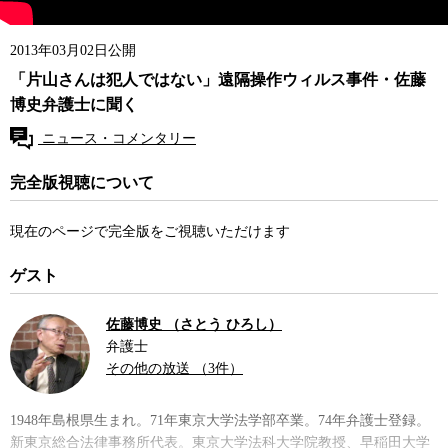
2013年03月02日公開
「片山さんは犯人ではない」遠隔操作ウィルス事件・佐藤
博史弁護士に聞く
ニュース・コメンタリー
完全版視聴について
現在のページで完全版をご視聴いただけます
ゲスト
佐藤博史 （さとう ひろし）
弁護士
その他の放送 （3件）
1948年島根県生まれ。71年東京大学法学部卒業。74年弁護士登録。
新東京総合法律事務所代表。東京大学法科大学院教授、早稲田大学