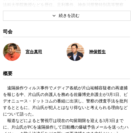
法科大学院教授などを歴任。足利事件、神奈川県警特別高等警察
（特高）の拷問によるフレームアップ事件・横浜事件（第四次請
求）の主任弁護人。著書に『刑事弁護の技術と倫理ー刑事弁護の
心・技・体』、共著に『訊問の罠−足利事件の真実』など。
司会
宮台真司
神保哲生
概要
遠隔操作ウィルス事件でメディア各紙が片山祐輔容疑者の再逮捕
を報じる中、片山氏の弁護人を務める佐藤博史弁護士が3月1日、ビ
デオニュース・ドットコムの番組に出演し、警察の捜査手法を批判
するとともに、片山氏が犯人とはなり得ないと考えられる理由など
について語った。
報道などによると警視庁は現在の勾留期限を迎える3月3日まで
に、片山氏がPCを遠隔操作して日航機の爆破予告メールを送ったハ