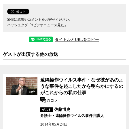
れかの選択を迫られていた。仮に再逮捕となれば、裁判所が認めれ
ば更に最長で23日間の勾留が可能になる。
捜査の今後の見通しなどについて、ジャーナリストの神保哲生と
SNSに感想やコメントをお寄せください。
社会学者の宮台真司が佐藤氏に聞いた。
ハッシュタグ「#ビデオニュース見た」
その他、「日米首脳会談で確認されたのは『聖域無き関税の撤廃
もあり得る』ではなかったのか」など。
タイトルとURLをコピー
（番組中、ハイジャック防止法違反は裁判員裁判になるとの発言が
ありましたが、佐藤氏より「ハイジャック防止法違反は裁判員裁判
ゲストが出演する他の放送
とはならない。訂正したい。」との申し出があり、確認したとこ
ろ、ハイジャック防止法は裁判員裁判の対象とはならないことを確
認しました。ここに訂正いたします。）
遠隔操作ウイルス事件・なぜ彼があのよ
うな事件を起こしたかを明らかにするの
59分
がこれからの私の仕事
Nコメ
佐藤博史
ゲスト
弁護士・遠隔操作ウイルス事件弁護人
2014年05月24日