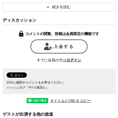
マスコミに「売国奴」扱いを受けたことについて、事実に基づかな
いメディアの報道スタンスを厳しく批判した。
アメリカ一辺倒と言われる現在の日本の外交政策は本当に日本の
国益にかなったものなのか。外務省には、対米関係を是々非々で捉
ディスカッション
えられる人材が育ってきているのか。過去４０年にわたりアジアと
アメリカの両面で日本外交の先端を担ってきた田中氏とともに、過
コメントの閲覧、投稿は会員限定の機能です
去、現在そして未来の日本外交のあり方を考えた。
入会する
すでに会員の方は
ログイン
SNSに感想やコメントをお寄せください。
ハッシュタグ「#マル激見た」
タイトルとURLをコピー
ゲストが出演する他の放送