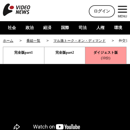
ログイン
MENU
社会
政治
経済
国際
司法
人権
環境
ホーム
番組一覧
マル激トーク・オン・ディマンド
外交立
完全版part1
完全版part2
ダイジェスト版
(10分)