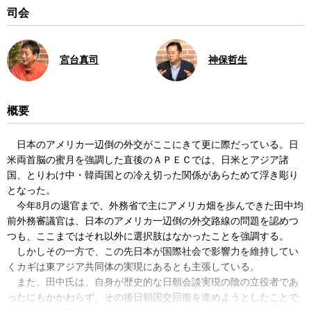
司会
宮台真司
神保哲生
概要
日本のアメリカ一辺倒の外交がここにきて更に際だっている。日
米両首脳の蜜月を強調した直後のＡＰＥＣでは、日米とアジア諸
国、とりわけ中・韓両国との冷え切った関係があらためて浮き彫り
となった。
今年8月の退官まで、外務省で主にアメリカ畑を歩んできた田中均
前外務審議官は、日本のアメリカ一辺倒の外交路線の問題を認めつ
つも、ここまではそれ以外に選択肢はなかったことを強調する。
しかしその一方で、この先日本が国際社会で影響力を維持してい
くカギは東アジア共同体の実現にあるとも主張している。
また、田中氏は、自身が歴史的な日朝会談実現の陰の立役者であ
ったにもかかわらず、その後日朝国交回復を進めようとしたことで