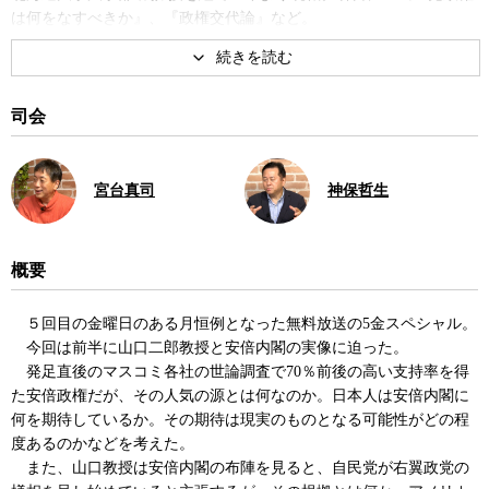
は何をなすべきか』、『政権交代論』など。
著書
司会
宮台真司
神保哲生
概要
民主党政権は何をなすべきか
政権交代論
５回目の金曜日のある月恒例となった無料放送の5金スペシャル。
今回は前半に山口二郎教授と安倍内閣の実像に迫った。
発足直後のマスコミ各社の世論調査で70％前後の高い支持率を得
た安倍政権だが、その人気の源とは何なのか。日本人は安倍内閣に
何を期待しているか。その期待は現実のものとなる可能性がどの程
度あるのかなどを考えた。
また、山口教授は安倍内閣の布陣を見ると、自民党が右翼政党の