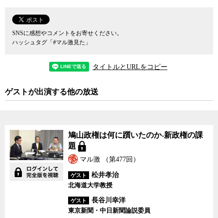
SNSに感想やコメントをお寄せください。
ハッシュタグ「#マル激見た」
タイトルとURLをコピー
ゲストが出演する他の放送
鳩山政権は何に躓いたの
鳩山政権は何に躓いたのか-新政権の課
か-新政権の課題
題
マル激 （第477回）
松井孝治
ゲスト
北海道大学教授
長谷川幸洋
ゲスト
東京新聞・中日新聞論説委員