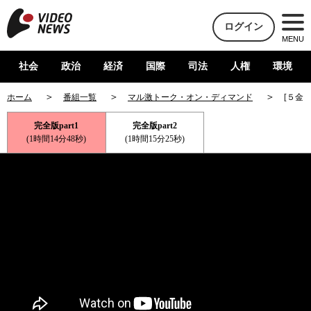
ログイン
MENU
社会
政治
経済
国際
司法
人権
環境
ホーム
番組一覧
マル激トーク・オン・ディマンド
[５金
完全版part1
完全版part2
(1時間14分48秒)
(1時間15分25秒)