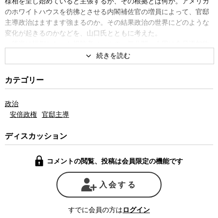
様相を呈し始めていると主張するが、その根拠とは何か。アメリカ
のホワイトハウスを彷彿とさせる内閣補佐官の増員によって、官邸
主導政治はますます強まるのか。その結果政治の世界にどのような
変化が起きるのかなどを、山口氏とともに考えた。
後半は恒例となった視聴者メールの一気公開。今回は食品添加物
博士の安部司氏、光市母子殺人事件被告の代理人で死刑廃止運動を
引っ張る安田好弘弁護士、独特な歴史論争を繰り広げた漫画家の江
川達也氏、番組出演直後に痴漢容疑で逮捕された植草一秀氏の回の
カテゴリー
放送に対するコメントが多く寄せられた。また、宮台氏の独特の言
い回しや過激な表現、難解な横文字言葉への注文なども相次いだ。
政治
安倍政権
官邸主導
ディスカッション
コメントの閲覧、投稿は会員限定の機能です
入会する
すでに会員の方は
ログイン