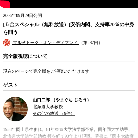
2006年09月29日公開
[５金スペシャル（無料放送）]安倍内閣、支持率70％の中身
を問う
マル激トーク・オン・ディマンド
（第287回）
完全版視聴について
現在のページで完全版をご視聴いただけます
ゲスト
山口二郎 （やまぐち じろう）
北海道大学教授
その他の放送 （9件）
1958年岡山県生まれ。81年東京大学法学部卒業。同年同大学助手。
北海道大学法学部助教 授を経て93年より現職。著書に『民主党政権