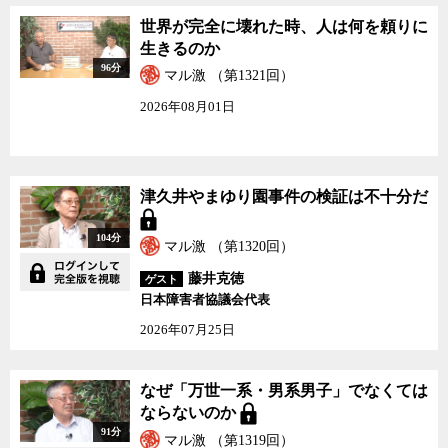
世界が完全に壊れた時、人は何を頼りに
生きるのか
96分
マル激 （第1321回）
2026年08月01日
津久井やまゆり園事件の検証は不十分だ
104分
マル激 （第1320回）
藤井克徳
ゲスト
日本障害者協議会代表
2026年07月25日
なぜ「万世一系・男系男子」でなくては
ならないのか
91分
マル激 （第1319回）