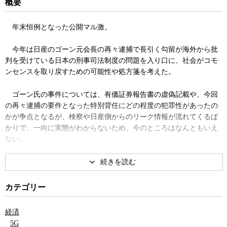
概要
年末恒例となった公開マル激。
今年は日産のゴーン元会長の再々逮捕で長引く勾留が海外から批
判を受けている日本の刑事司法制度の問題を入り口に、社会がコモ
ンセンスを取り戻すための可能性や処方箋を考えた。
ゴーン氏の事件については、有価証券報告書の虚偽記載や、今回
の再々逮捕の要件となった特別背任にどの程度の犯罪性があったの
かが争点となるが、検察や日産側からのリーク情報が流れてくるば
かりで、一向に実態がわからないため、今のところはなんともいえ
ない。
しかし、原発事業の損失を隠蔽するためにはるかに大規模な粉飾
を繰り返した東芝に、指一本出そうとしなかった東京地検特捜部
が、大きな外交問題になりかねないこのような微妙な事件を独断で
カテゴリー
仕掛けられるとはとても思えない。
経済
当然、法務省、並びに官邸の承認は得ているだろう。
5G