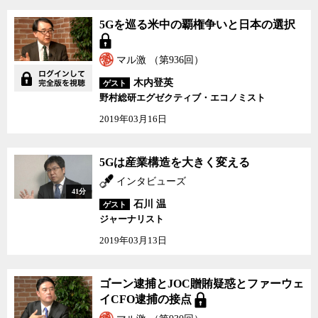
止められているが、果たして本当にそれでいいのか。これは何をめ
5Gを巡る米中の覇権争いと日本の選択
ぐる争いなのかを、長期的な視点に立って考えてみる必要があるだ
ろう。
マル激 （第936回）
アメリカはファーウェイが5G時代のネットワークの覇権を握れ
木内登英
ゲスト
ば、あらゆる情報が中国政府に筒抜けになる危険性があると主張す
野村総研エグゼクティブ・エコノミスト
る。しかし、そもそもエドワード・スノーデンが告発したように、
2019年03月16日
アメリカ政府も通信事業者やネット事業者を通じて、あらゆる情報
を抜いていたことは周知の事実だ。
5Gは産業構造を大きく変える
また、市場原理の名の下でマネタイゼーションのために最適化さ
インタビューズ
れたSNSのアルゴリズムは、必ずしも人々を幸せにしないばかり
41分
か、社会の分断を加速する。共産党による一党独裁が続く中国は中
石川 温
ゲスト
国でいろいろ問題はあるが、そろそろ日本も盲目的にアメリカの後
ジャーナリスト
を追随するだけでいいのかを真剣に考えた始めた方がいいだろう。
2019年03月13日
一番気になるのは、そうした国の社会のあり方に関する基本的な
問題についての議論が、年々聞かれなくなっていることだ。フェイ
ゴーン逮捕とJOC贈賄疑惑とファーウェ
クニュースの蔓延や政府や企業による情報操作を問題にする人は多
イCFO逮捕の接点
いが、そもそも人々は真面目で面倒くさい情報そのものから目を背