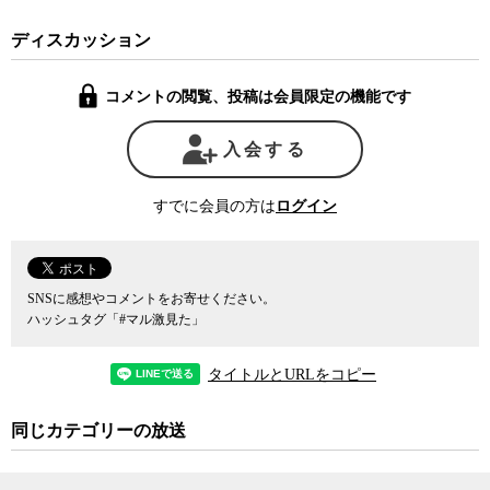
そこで気になるのは、フランスのマクロン大統領が欧州軍の創設
ディスカッション
をめぐり、アメリカのトランプ大統領と強い緊張関係にあること
だ。これはアメリカにとってヨーロッパの覇権にも関わる重要な安
コメントの閲覧、投稿は会員限定の機能です
全保障問題だ。アメリカがみすみす覇権を明け渡すはずがない。
入会する
実際、マクロンは今、経済政策をめぐり国内で苦境に立たされて
おり、欧州軍どころではない。そのマクロンにとってルノーと日産
を経営統合させ、フランス国内に日産の工場を招致できるかどうか
すでに会員の方は
ログイン
は、政権の命運に関わる大問題だ。
具体的にアメリカが何をどう動かしたのかは今のところ知るよし
もないが、この事件の背後には何かとてつもない大きな力が働いて
SNSに感想やコメントをお寄せください。
いると考えるのは、うがち過ぎだろうか。
ハッシュタグ「#マル激見た」
アメリカが同盟国を使って邪魔者を排除しようと試みたという意
タイトルとURLをコピー
味で、カナダによる、ファーウェイの創業者の娘で副会長のCFOを
務める孟晩舟氏の逮捕とゴーン氏の事件には共通点が多い。
同じカテゴリーの放送
ファーウェイ問題では日本がイギリス、カナダ、オーストラリア
などとともに、アメリカ陣営につくことが自明のことのように受け