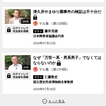
津久井やまゆり園事件の検証は不十分だ
104分
マル激 （第1320回）
藤井克徳
ゲスト
日本障害者協議会代表
2026年07月25日
なぜ「万世一系・男系男子」でなくては
ならないのか
91分
マル激 （第1319回）
仁藤敦史
ゲスト
国立歴史民俗博物館名誉教授
2026年07月18日