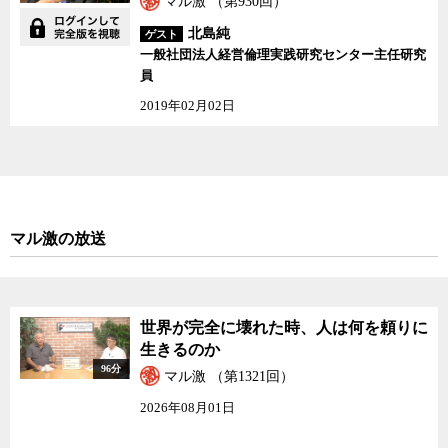
マル激 （第930回）
け始めている。正しさだけで通用した時代は終わってしまったの
北島純
だ。
ゲスト
一般社団法人経営倫理実践研究センター主任研究
員
しかし、共通善としてのコモンセンスを失い、各人が自分の利益
の最大化にしか関心を持てなくなってしまった社会は、必ずや滅び
2019年02月02日
る。かつて何がコモンセンスかが自明だった時代があったが、残念
ながらそれは古きよき時代だ。困難だが自明ではないコモンセンス
を取り戻すための努力を地道に続けていくしかない。
ジャーナリスト神保哲生と社会学者宮台真司が、2018年を振り返
りながら、劣化が止まらない社会の中でコモンセンスを取り戻すた
マル激の放送
めの可能性や条件を議論した。
世界が完全に壊れた時、人は何を頼りに
生きるのか
96分
マル激 （第1321回）
2026年08月01日