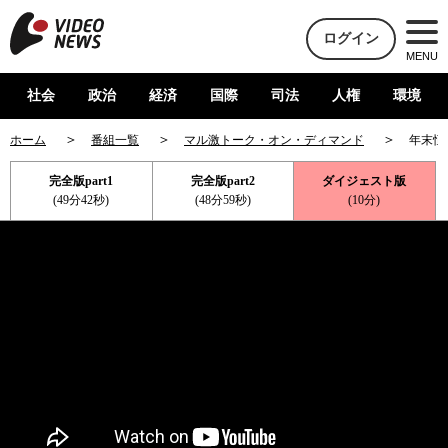
ログイン
MENU
社会
政治
経済
国際
司法
人権
環境
ホーム
番組一覧
マル激トーク・オン・ディマンド
年末恒
完全版part1
完全版part2
ダイジェスト版
(49分42秒)
(48分59秒)
(10分)