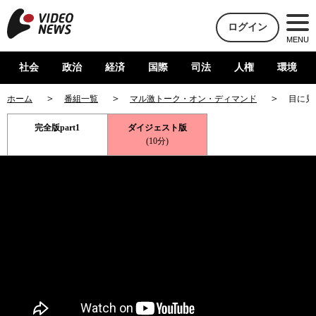
ログイン
MENU
社会
政治
経済
国際
司法
人権
環境
ホーム
番組一覧
マル激トーク・オン・ディマンド
目に見
完全版part1
ダイジェスト版
(10分)