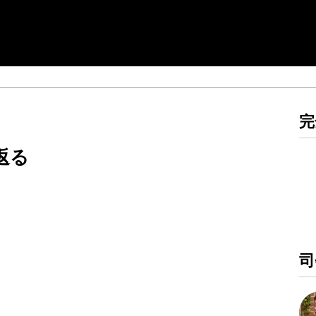
完
返る
司