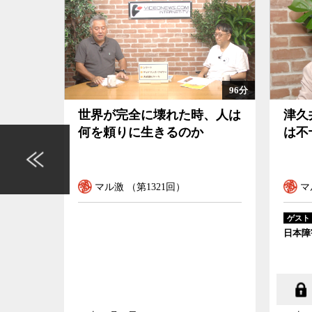
96分
島のエ
世界が完全に壊れた時、人は
津久
たのか
何を頼りに生きるのか
は不
マル激 （第1321回）
マ
ゲスト
日本障