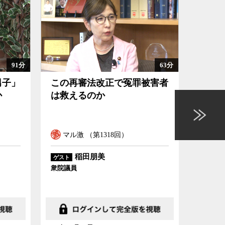
91分
63分
男子」
この再審法改正で冤罪被害者
日本
か
は救えるのか
とい
マル激 （第1318回）
マル
稲田朋美
ゲスト
ゲスト
衆院議員
かんぽ経