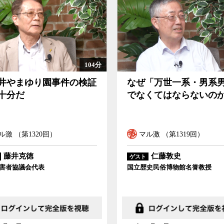
104分
井やまゆり園事件の検証
なぜ「万世一系・男系
十分だ
でなくてはならないの
ル激 （第1320回）
マル激 （第1319回）
藤井克徳
仁藤敦史
ゲスト
害者協議会代表
国立歴史民俗博物館名誉教授