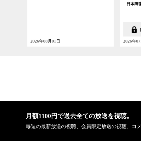
日本障害者協議会代表
国立歴
2026年07月25日
2026年
会社概要
月額1100円で過去全ての放送を視聴。
毎週の最新放送の視聴、会員限定放送の視聴、コ
ビデオニュースに記載している記事、写真及び動画な