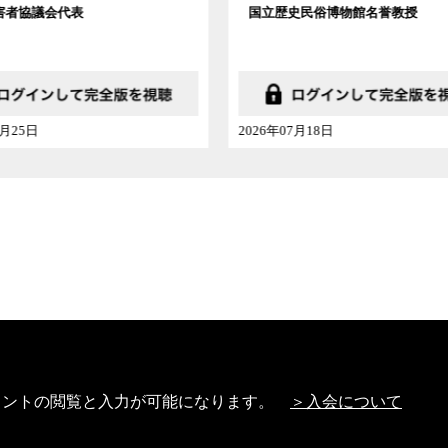
史民俗博物館名誉教授
衆院議員
07月18日
2026年07月11日
特定商取引法に基づく表記
Link及び引用に関する注
メントの閲覧と入力が可能になります。
＞入会について
Copyright (C) Video News Network. All rights reserved.
どは日本の著作権法や国際条約などで保護されています。著作権者の承