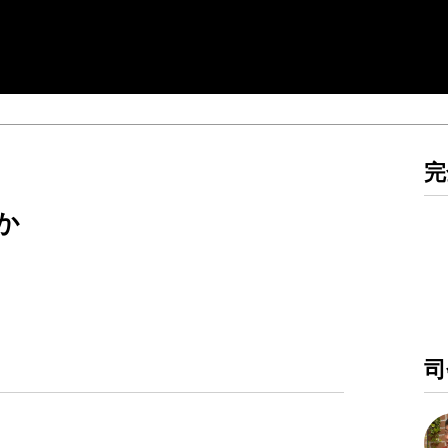
完
か
）
司