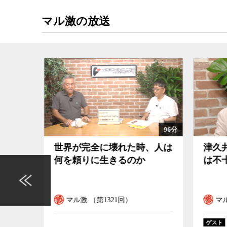
マル激の放送
96分
104分
、人は
津久井やまゆり園事件の検証
なぜ
は不十分だ
でな
マル激 （第1320回）
マ
藤井克徳
ゲスト
ゲスト