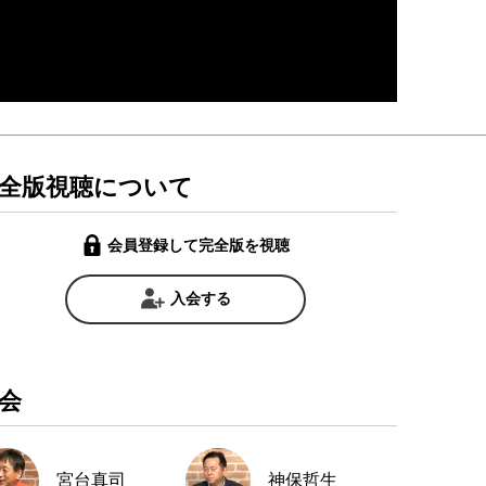
全版視聴について
会員登録して完全版を視聴
入会する
会
宮台真司
神保哲生