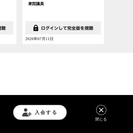
かんぽ経済研究所主席研究員
東京大
2026年07月04日
2026年06
意事項
利用規約
プライバシーポリシー
入会する
閉じる
諾を得ずに転載や再利用することは禁じられています。