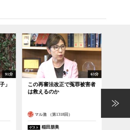
63分
102分
被害者
日本が金利のある時代に戻る
意味
ということの意味
を握
ル
マル激 （第1317回）
マル
中空麻奈
ゲスト
ゲスト