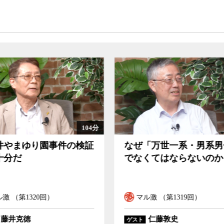
91分
「万世一系・男系男子」
この再審法改正で冤罪
くてはならないのか
は救えるのか
ル激 （第1319回）
マル激 （第1318回）
仁藤敦史
稲田朋美
ゲスト