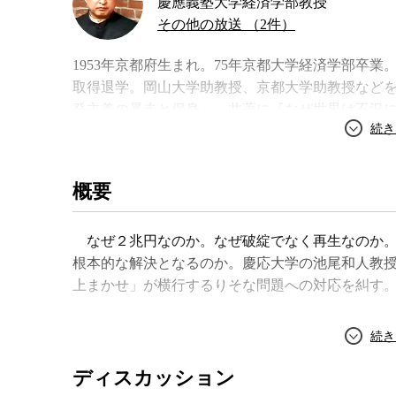
慶應義塾大学経済学部教授
その他の放送 （2件）
1953年京都府生まれ。75年京都大学経済学部卒
取得退学。岡山大学助教授、京都大学助教授などを
発主義の暴走と保身』、共著に『なぜ世界は不況
版）を2月10日に出版予定。
著書
概要
なぜ２兆円なのか。なぜ破綻でなく再生なのか。
根本的な解決となるのか。慶応大学の池尾和人教
上まかせ」が横行するりそな問題への対応を糾す
開発主義の暴走と保身
ディスカッション