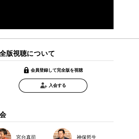
全版視聴について
会員登録して完全版を視聴
入会する
会
宮台真司
神保哲生