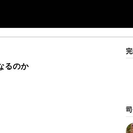
完
なるのか
）
司