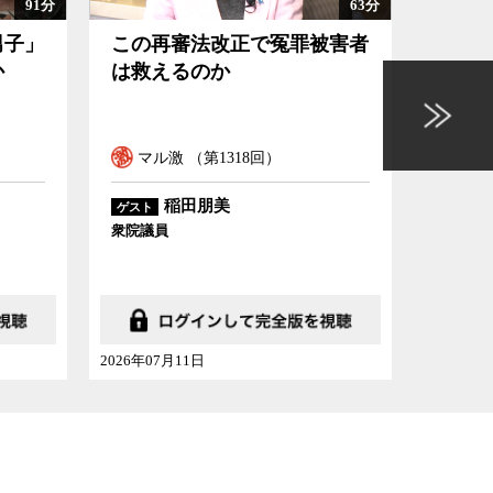
91分
63分
男子」
この再審法改正で冤罪被害者
日本
か
は救えるのか
とい
マル激 （第1318回）
マル
稲田朋美
ゲスト
ゲスト
衆院議員
かんぽ経
2026年07月11日
2026年07