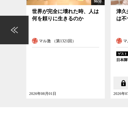
96分
島のエ
世界が完全に壊れた時、人は
津久
たのか
何を頼りに生きるのか
は不
マル激 （第1321回）
マ
ゲスト
日本障
2026年08月01日
2026年