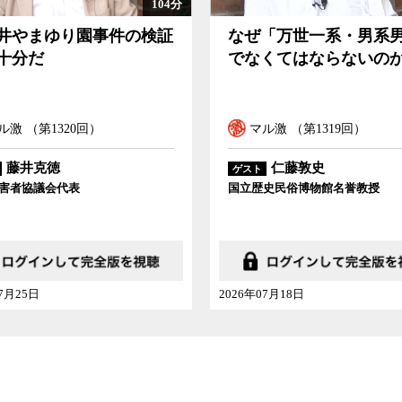
104分
井やまゆり園事件の検証
なぜ「万世一系・男系
十分だ
でなくてはならないの
ル激 （第1320回）
マル激 （第1319回）
藤井克徳
仁藤敦史
ゲスト
害者協議会代表
国立歴史民俗博物館名誉教授
07月25日
2026年07月18日