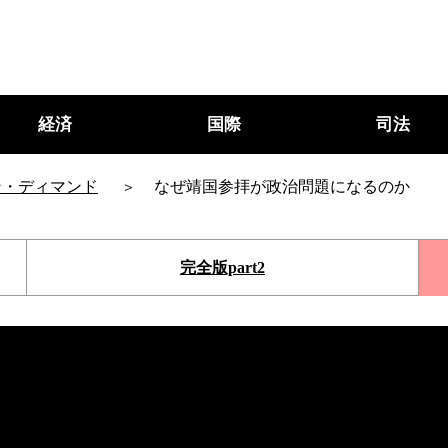
経済
国際
司法
ン・ディマンド
なぜ靖国参拝が政治問題になるのか
完全版part2
○