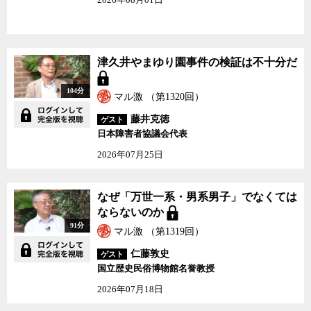
津久井やまゆり園事件の検証は不十分だ
104分
マル激 （第1320回）
藤井克徳
ゲスト
日本障害者協議会代表
2026年07月25日
なぜ「万世一系・男系男子」でなくては
ならないのか
91分
マル激 （第1319回）
仁藤敦史
ゲスト
国立歴史民俗博物館名誉教授
2026年07月18日