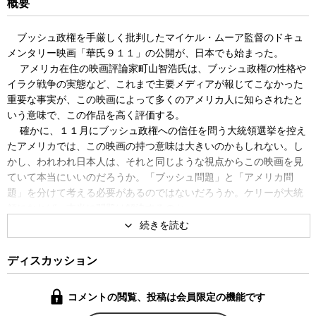
概要
ブッシュ政権を手厳しく批判したマイケル・ムーア監督のドキュ
メンタリー映画「華氏９１１」の公開が、日本でも始まった。
アメリカ在住の映画評論家町山智浩氏は、ブッシュ政権の性格や
イラク戦争の実態など、これまで主要メディアが報じてこなかった
重要な事実が、この映画によって多くのアメリカ人に知らされたと
いう意味で、この作品を高く評価する。
確かに、１１月にブッシュ政権への信任を問う大統領選挙を控え
たアメリカでは、この映画の持つ意味は大きいのかもしれない。し
かし、われわれ日本人は、それと同じような視点からこの映画を見
ていて本当にいいのだろうか。「ブッシュ問題」と「アメリカ問
題」を分けて考える必要があるのではないだろうか。ケリーが大統
領になれば、本当に問題は解決するのか。
『華氏９１１』が問いかける「ブッシュ問題」と、あえてこの作
品が踏み込むことを避けているかにみえる「アメリカ問題」につい
て、考えてみた。
ディスカッション
コメントの閲覧、投稿は会員限定の機能です