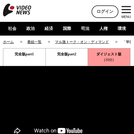
ログイン
MENU
社会
政治
経済
国際
司法
人権
環境
ホーム
番組一覧
マル激トーク・オン・ディマンド
「華氏
完全版part1
完全版part2
ダイジェスト版
(10分)