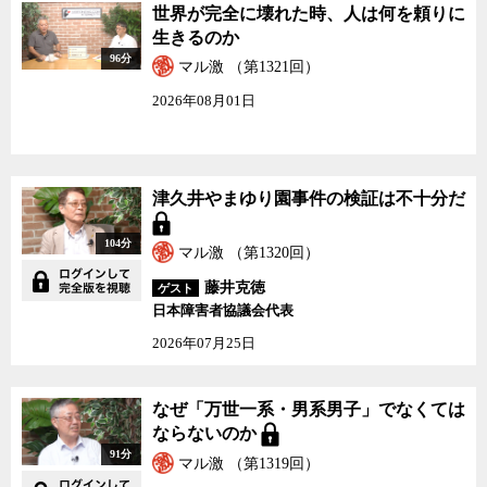
世界が完全に壊れた時、人は何を頼りに
生きるのか
96分
マル激 （第1321回）
2026年08月01日
津久井やまゆり園事件の検証は不十分だ
104分
マル激 （第1320回）
藤井克徳
ゲスト
日本障害者協議会代表
2026年07月25日
なぜ「万世一系・男系男子」でなくては
ならないのか
91分
マル激 （第1319回）