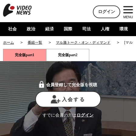
ログイン
MENU
社会
政治
経済
国際
司法
人権
環境
ホーム
番組一覧
マル激トーク・オン・ディマンド
[マル
完全版part1
完全版part2
会員登録して完全版を視聴
入会する
すでに会員の方は
ログイン