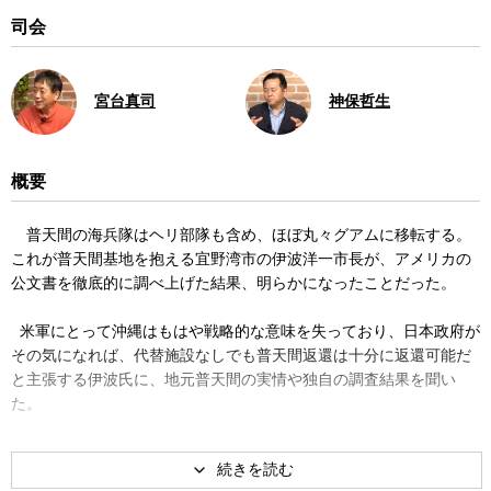
司会
宮台真司
神保哲生
概要
普天間の海兵隊はヘリ部隊も含め、ほぼ丸々グアムに移転する。
これが普天間基地を抱える宜野湾市の伊波洋一市長が、アメリカの
公文書を徹底的に調べ上げた結果、明らかになったことだった。
米軍にとって沖縄はもはや戦略的な意味を失っており、日本政府が
その気になれば、代替施設なしでも普天間返還は十分に返還可能だ
と主張する伊波氏に、地元普天間の実情や独自の調査結果を聞い
た。