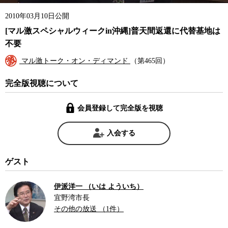
2010年03月10日公開
[マル激スペシャルウィークin沖縄]普天間返還に代替基地は
不要
マル激トーク・オン・ディマンド
（第465回）
完全版視聴について
会員登録して完全版を視聴
入会する
ゲスト
伊派洋一 （いは よういち）
宜野湾市長
その他の放送 （1件）