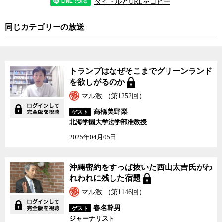
タイトルとURLをコピー
同じカテゴリーの放送
トランプはなぜそこまでグリーンランド
を欲しがるのか
マル激 （第1252回）
高橋美野梨
ゲスト
北海学園大学法学部准教授
2025年04月05日
沖縄密約をすっぱ抜いた西山太吉氏がわ
れわれに残した宿題
マル激 （第1146回）
春名幹男
ゲスト
ジャーナリスト