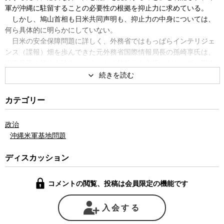
軍が沖縄に駐留することの必要性の根拠を抑止力に求めている。
しかし、鳩山首相も日米共同声明も、抑止力の中身については、
何ら具体的に明らかにしていない。
日米の安全保障問題に詳しく、外務省ではもっぱらインテリジェ
ンス（諜報）畑を歩んできた元外務省国際情報局長の孫崎享氏は、
米海兵隊の抑止力論を、「まったく的外れな主張」だとして一蹴す
る。
海兵隊は有事の際に真っ先に戦闘地域に派遣される急襲部隊であ
り、「抑止力とは何ら関係がないというのは軍事の常識」だと孫崎
カテゴリー
氏は言う。また、鳩山首相が名指しであげた朝鮮半島情勢への対応
についても、もともとその役割は在韓米軍が担うべきもので、沖縄
政治
に海兵隊を配置する理由になどならない。
沖縄米軍基地問題
こう論じる孫崎氏は海兵隊のみならず、そもそも在日米軍自体
が、今日抑止力を失っているとまで言う。
ディスカッション
軍の抑止力は、核兵器に対する抑止力と通常兵器に対する抑止力
に分かれる。しかし孫崎氏によれば、中国の軍事的な台頭によっ
コメントの閲覧、投稿は会員限定の機能です
て、もはや米国が中国と一戦を構える意思を失っている以上、在日
米軍は核に対する抑止力も通常兵器に対する抑止力も、いずれも提
供できていない。仮に尖閣諸島などをめぐり日中間で紛争が生じて
入会する
もアメリカ軍は動かないだろう。ましてや、米本土を核攻撃する能