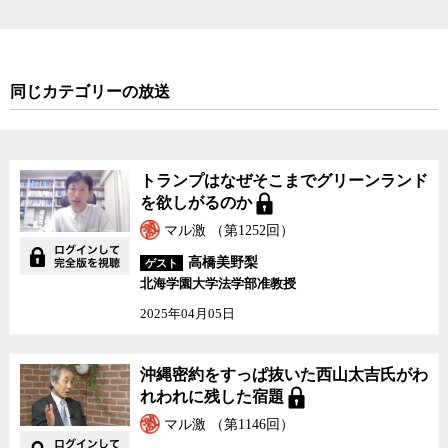
同じカテゴリーの放送
トランプはなぜそこまでグリーンランド
を欲しがるのか
マル激 （第1252回）
高橋美野梨
ゲスト
北海学園大学法学部准教授
2025年04月05日
沖縄密約をすっぱ抜いた西山太吉氏がわ
れわれに残した宿題
マル激 （第1146回）