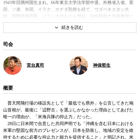
1943年旧満州国生まれ。66年東京大学法学部中退、外務省入省。英
国、ソ連、米国、イラク、カナダ勤務を経て、ウズベキスタン大
使、国際情報局長、イラン大使などを歴任。02年防衛大学校教授に
就任、09年3月退官。著書に『日米同盟の正体 迷走する安全保
障』、『情報と外交』など。
著書
司会
宮台真司
神保哲生
概要
私とスパイの物語
戦後史の正体
普天間飛行場の移設先として「最低でも県外」を公言してきた鳩
山首相が、最後に「辺野古」を選ぶしかなかった理由としてあげた
唯一の理由が、「米海兵隊の抑止力」だった。
28日に日米間で合意した共同声明でも「沖縄を含む日本における
米軍の堅固な前方のプレゼンスが、日本を防衛し、地域の安定を維
持するために必要な抑止力と能力を提供すること」と明記され、米