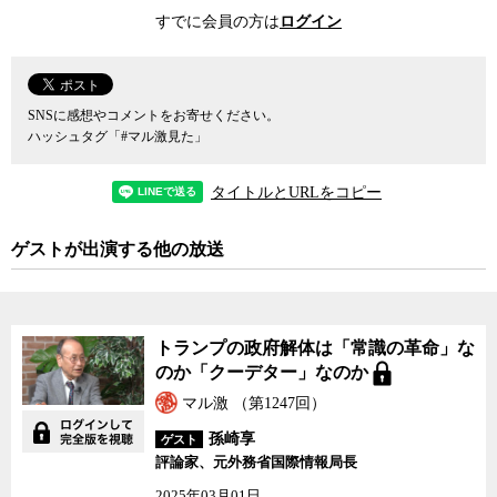
力を持つ相手に対して、他国をまもる目的でアメリカが核を使用す
すでに会員の方は
ログイン
ることなどあり得ない。だから孫崎氏は在日米軍の抑止効果は、も
はや存在しないも同然だと言うのだ。
では、なぜアメリカは、抑止効果の無い海兵隊員を沖縄に配置し
続け、新たな基地の建設を強硬に求めるのか。孫崎氏は、アメリカ
SNSに感想やコメントをお寄せください。
の海兵隊が沖縄にいることの最大の理由は、年間6000億円にものぼ
ハッシュタグ「#マル激見た」
ると言われる日本の米軍駐留費支援にあると言う。いわゆる思いや
り予算だ。
タイトルとURLをコピー
日本は海外に駐留するアメリカ海兵隊の99％を国内に抱え、しか
も、在日米軍の駐留経費の75％を思いやり予算として負担してい
ゲストが出演する他の放送
る。ドイツの30％と比べてもこの数字は圧倒的に高い。つまり、ア
メリカは世界のどこの国よりも日本に海兵隊を置いた方が経済的に
好都合であるという理由から、地域の抑止力などとは無関係に、単
に世界中に海兵隊を派遣するためのホームベースとして、海兵隊の
トランプの政府解体は「常識の革命」な
基地を日本に持ち続けたいというのが、アメリカの本音だと孫崎氏
のか「クーデター」なのか
は言うのだ。
こうなると普天間移設をめぐる迷走は、どうやらアメリカの言い
マル激 （第1247回）
分を鵜呑みにした鳩山政権の独り相撲の感が否めない。しかし、そ
孫崎享
ゲスト
れでも孫崎氏は普天間問題はまだ終わっていないと言い切る。なぜ
評論家、元外務省国際情報局長
なら、期せずして鳩山政権が沖縄県民の反基地感情に火をつけてし
2025年03月01日