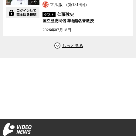
91分
マル激 （第1319回）
仁藤敦史
ゲスト
国立歴史民俗博物館名誉教授
2026年07月18日