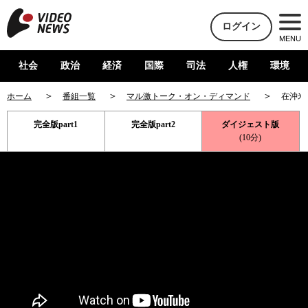
ログイン
MENU
社会
政治
経済
国際
司法
人権
環境
ホーム
番組一覧
マル激トーク・オン・ディマンド
在沖米
完全版part1
完全版part2
ダイジェスト版
(10分)