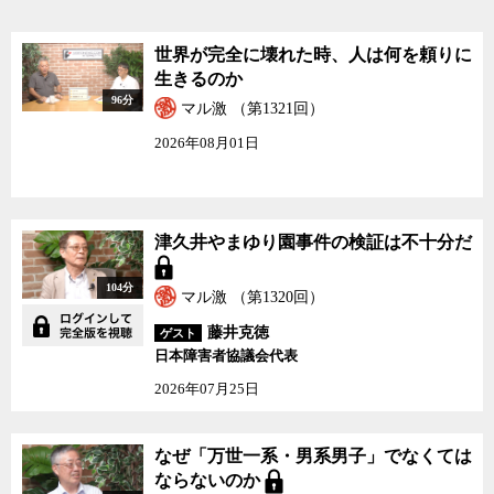
世界が完全に壊れた時、人は何を頼りに
生きるのか
96分
マル激 （第1321回）
2026年08月01日
津久井やまゆり園事件の検証は不十分だ
104分
マル激 （第1320回）
藤井克徳
ゲスト
日本障害者協議会代表
2026年07月25日
なぜ「万世一系・男系男子」でなくては
ならないのか