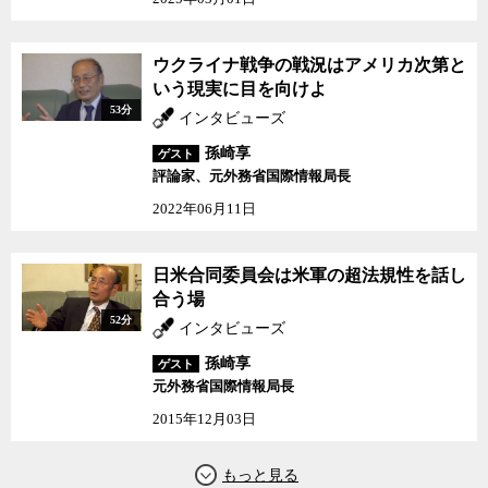
まったからだ。今後、辺野古移設計画を進めようにも激しい抵抗や
妨害活動に遭い、基地の建設が不可能になる可能性は低くない。
孫崎氏は、地元の反対が非常に強い場合、アメリカは辺野古への
ウクライナ戦争の戦況はアメリカ次第と
基地建設をごり押しはしないだろうと言う。なぜならば、アメリカ
いう現実に目を向けよ
は、反基地感情を刺激し過ぎることで、それが嘉手納など、アメリ
53分
インタビューズ
カ軍の海外戦略の生命線にまで飛び火することを最も恐れているか
らだという。嘉手納などに比べればアメリカにとって普天間問題は
孫崎享
ゲスト
小さな問題であり、それが少しこじれたくらいで日米関係が損なわ
評論家、元外務省国際情報局長
れることもないし、問題が他の基地へと波及することは、アメリカ
2022年06月11日
は決して望んでいないからだ。
8ヶ月前にマル激に出演した際に孫崎氏が持論として展開した「日
米関係において日本はすでにアメリカに対して対等以上の関係にあ
日米合同委員会は米軍の超法規性を話し
る」と考え合わせると、結局今回の普天間移設をめぐる迷走は、交
合う場
渉巧者のアメリカにしてやられたというだけのことだったのかもし
52分
インタビューズ
れないという気さえしてくるではないか。
日本がアメリカを失いたくない以上に、アメリカは日本を失いた
孫崎享
ゲスト
くないと主張する孫崎氏と、米海兵隊の抑止力や、それを理由に辺
元外務省国際情報局長
野古への移設に踏み切った鳩山政権の意思決定のあり方などについ
2015年12月03日
て議論した。