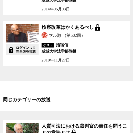
成城大学法学部教授
供に頼っているため、成立が決定的となった法案を批判して捜査機
2014年05月03日
関や法務官僚の怒りを買っても一文の得にもならないという計算が
働いているのだろうか。明らかな焼け太りの改正案の可決を、厳し
く批判する姿勢はほとんど見られない。結果的にまさに焼け太りの
検察改革はかくあるべし
検察改革はかくあるべし
法改正が、今まさに実現しようとしている。
マル激 （第502回）
指宿信
刑事司法制度は、国の根幹に関わると言われる。刑事制度の下で
ゲスト
成城大学法学部教授
国家が個人に対して行使する権力の背後には、力の裏付けあるから
だ。だからこそ、決してその暴走を許さないためにも、不断の監視
2010年11月27日
が必要になる。しかし、このような法改正がまかり通るようでは、
日本にはそれを監視する基本的な機能が欠如していると言わざるを
得ない。今もっとも必要なのは、捜査権限の拡大ではなく、それを
監視する機能の整備であり強化ではないか。
冤罪リスクの上昇が懸念される改正刑事訴訟法の問題点と、それ
同じカテゴリーの放送
を厳しく批判しようとしないメディアの姿勢について、ジャーナリ
ストの神保哲生と社会学者の宮台真司が議論した。
人質司法における裁判官の責任を問うこ
との意味とは