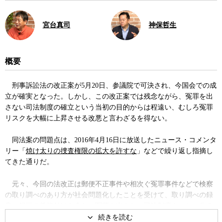
宮台真司
神保哲生
概要
刑事訴訟法の改正案が5月20日、参議院で可決され、今国会での成
立が確実となった。しかし、この改正案では残念ながら、冤罪を出
さない司法制度の確立という当初の目的からは程遠い、むしろ冤罪
リスクを大幅に上昇させる改悪と言わざるを得ない。
同法案の問題点は、2016年4月16日に放送したニュース・コメンタ
リー「
焼け太りの捜査権限の拡大を許すな
」などで繰り返し指摘し
てきた通りだ。
元々、今回の法改正は郵便不正事件や相次ぐ冤罪事件などで検察
の取り調べのあり方が社会問題化したことを受けて、取り調べの録
音・録画の義務付けを含む、冤罪を出さない司法制度をいかに作る
かに主眼を置いた議論となるはずだった。