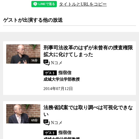
ど、警察・検察の捜査権限を強化する制度の変更が盛り込まれた。
タイトルとURLをコピー
警察や検察の暴走を防ぐために、いかに可視化を実現するかが課題
だったはずの法改正が、いつのまにか捜査権限を大幅に強化する法
ゲストが出演する他の放送
改正にすり替わってしまった。
更に残念なことに、今回の刑訴法の改正案には、最大野党の民進
党も賛成していることだ。民進党の岡田代表は5月20日の記者会見
刑事司法改革のはずが未曾有の捜査権限
で、刑訴法改正案の賛成について「党内でいろいろ議論した。100点
拡大に化けてしまった
満点ではないが、一歩前進と捉え賛成した」と説明している。確か
56分
Nコメ
に日本の法曹界にとっては長年の課題だった可視化が、たとえ3％と
言えども、初めて法律で定められることを評価したい気持ちはわか
指宿信
ゲスト
らなくはない。同様の理由で日弁連もこの法改正には賛成してい
成城大学法学部教授
る。
2014年07月12日
しかし、成城大学の指宿信教授が指摘するように、今回の法改正
は3％の可視化という「目くらまし」を使って、盗聴法や司法取引と
法務省試案では取り調べは可視化できな
いった捜査権限の拡大を図る司法官僚の悪だくみが見事に奏功した
い
ものとの指摘が根強い。冤罪を防ぐのではなく、冤罪リスクが上が
69分
Nコメ
ってしまう結果になっては、本末転倒も甚だしい。
指宿信
ゲスト
また、マスメディアもこと事件報道では警察や検察からの情報提