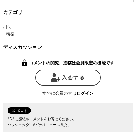
実際に、郵便不正事件の後、設置された有識者による「検察の在
カテゴリー
り方検討会議」の答申では、取り調べの録音録画が強く求められて
いた。しかし、それから時間が経ち、世間の風当りが弱まると見る
司法
や、法務官僚たちは可視化の範囲を最小限にとどめる一方で、可視
検察
化をするのなら捜査権限の強化が必要だと主張し始め、盗聴権限の
拡大や司法取引の導入など、自分たちの権限を強化する法改正を押
ディスカッション
し込み始めた。
コメントの閲覧、投稿は会員限定の機能です
結局、今回の法改正で義務付けられる可視化の対象は、裁判員裁
判の対象事件と特捜案件に限られるため、全事件の3％にも満たな
い。97％以上の事件では取り調べは可視化されないことになる。し
入会する
かも、可視化が義務付けられる3％未満の事件も、録音・録画につい
ては、大きな裁量が検察に認められている。検察にとって都合の悪
すでに会員の方は
ログイン
い取り調べのシーンが録音・録画され、後に裁判で自白の任意性を
否定したり、取り調べの違法性が指摘されるような事態は、ほとん
ど期待できそうにない。
SNSに感想やコメントをお寄せください。
可視化の対象となる事件が全体の3％にとどまる一方で、今回の改
ハッシュタグ「#ビデオニュース見た」
正案では可視化と引き換えに、盗聴権限の拡大や司法取引の導入な