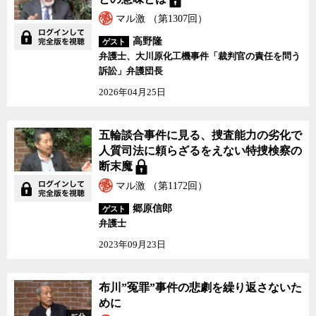
マル激 （第1307回）
高野隆
ゲスト
弁護士、大川原化工機事件「裁判官の責任を問う
訴訟」弁護団長
2026年04月25日
五輪談合事件に見る、捜査能力の劣化で
人質司法に頼らざるをえない特捜検察の
断末魔
マル激 （第1172回）
郷原信郎
ゲスト
弁護士
2023年09月23日
布川”冤罪”事件の悲劇を繰り返さないた
めに