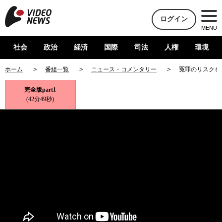
ログイン
MENU
社会
政治
経済
国際
司法
人権
環境
ホーム
番組一覧
ニュース・コメンタリー
冤罪のリスクを
完全版part1
(42分49秒)