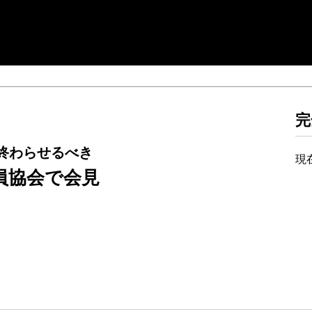
完
終わらせるべき
現
員協会で会見