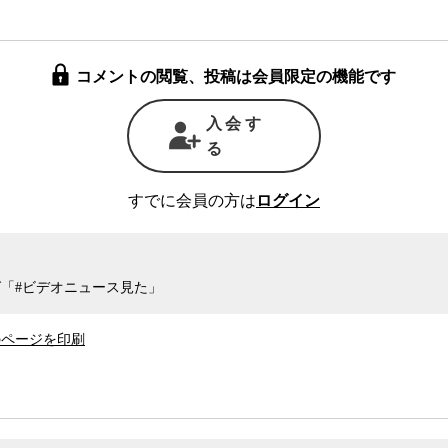
ため、これを待たずに次の選挙で安倍政権を終わ
コメントの閲覧、投稿は会員限定の機能です
様をノーカットで放送中。
入会す
る
すでに会員の方は
ログイン
「#ビデオニュース見た」
のページを印刷