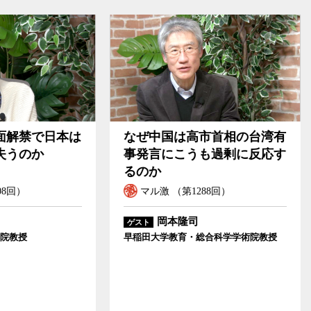
中国は高市首相の台湾有
「防衛政策の大転換」
言にこうも過剰に反応す
はハイブリッド戦争に
か
ちできるか
ル激 （第1288回）
マル激 （第1149回）
岡本隆司
松村五郎
ゲスト
大学教育・総合科学学術院教授
元陸将・陸上自衛隊東北方面総