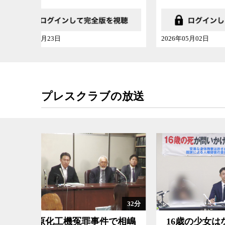
2026年05月02日
2025年
プレスクラブの放送
32分
109分
で相嶋
16歳の少女はなぜ餓死したの
検察