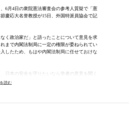
、6月4日の衆院憲法審査会の参考人質疑で「憲
節慶応大名誉教授が15日、外国特派員協会で記
なく政治家だ」と語ったことについて意見を求
これまで内閣法制局に一定の権限が委ねられてい
介入したため、もはや内閣法制局に任せておけな
。日本の安全を守りたいなら学者の意見を聞く
件の最高裁判決を根拠に集団的自衛権を合憲と主
個別的自衛権と米軍の集団的自衛権が問われたも
して、「間違った理解だ」と批判した。
数の訴訟を準備していることを明らかにした上