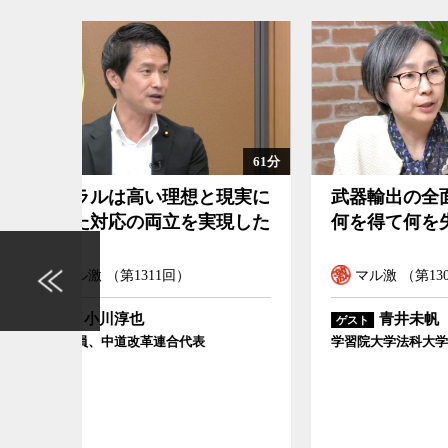
61分
現実に
武器輸出の全面解禁で日本は
なぜ
現した
何を得て何を失うのか
事発
るの
マル激 （第1308回）
マ
青井未帆
ゲスト
ゲスト
学習院大学法科大学院教授
早稲田