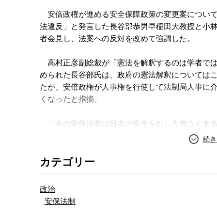
安倍政権が進める安全保障政策の変更案について
法違反」と発言した長谷部恭男早稲田大教授と小林
者会見し、法案への反対を改めて強調した。
高村正彦副総裁が「憲法を解釈するのは学者では
められた長谷部氏は、政府の憲法解釈については
たが、安倍政権が人事権を行使して法制局人事に
くなったと指摘。
「今の安保法案は日本の安全をむしろ危うくする
べきだ」と述べた。
カテゴリー
長谷部氏はまた、政府や与党が1959年の砂川事
張していることについて、砂川事件判決は日本の
のであり、日本の集団的自衛権とは関係がないと
政治
安保法制
小林氏は法案が強行採決された場合に備えて、複