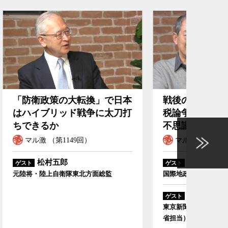
で日本
戦後の防衛政策の大転換が増
何と
太刀打
税論争にかき消されてしまう
せた
不思議
マル激 （第1132回）
マル
柳澤協二
ゲスト
ゲスト
監
国際地政学研究所理事長
東京外国
川田篤志
ゲスト
東京新聞（中日新聞）政治部記者（防衛
省担当）