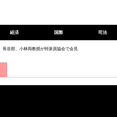
経済
国際
司法
長谷部、小林両教授が特派員協会で会見
○