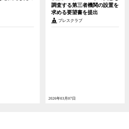
する第三者機関の設置を
井さんが会見で和解を
る要望書を提出
レスクラブ
プレスクラブ
五ノ井里奈
ゲスト
元陸上自衛官
大田愛子
ゲスト
弁護士
その他
03月07日
2026年02月02日