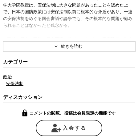
学大学院教授は、安保法制に大きな問題があったことを認めた上
で、日本の国防政策には安保法制以前に根本的な矛盾があり、一連
の安保法制をめぐる国会審議や論争でも、その根本的な問題が顧み
られることはなかったと残念がる。
戦後、日本の国防は日米同盟を基軸としながら、専守防衛に徹す
る自衛隊がその任に当たってきた。しかし、日本国憲法が一切の武
力の保持を禁じているため自衛隊はあくまで軍隊ではないと解釈さ
れ、現在に至っている。また、同じく日本国憲法は明確に国の交戦
カテゴリー
権を否定しているので、自衛隊は軍隊ではない上に、交戦もできな
い。
政治
安保法制
伊勢崎氏は専守防衛であろうが何であろうが、国を守るためには
軍事力の行使は不可欠で、また、そこでは必ず交戦状態が生じる。
ディスカッション
しかし、日本ではそれは禁止されていると解され続けているため、
その矛盾をすべて自衛隊が引き受けることになっていると伊勢崎氏
コメントの閲覧、投稿は会員限定の機能です
は言う。
今回、安保法制によって自衛隊の役割がさらに大きくなったが、
入会する
依然として自衛隊は軍隊ではなく、交戦権も持たないままだ。当然