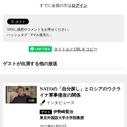
のことながら、その矛盾はさらに大きくなってしまった。いい加減
すでに会員の方は
ログイン
にそのような子供でも分かる、詭弁と呼んでもいいような明確な矛
盾を抱えたままの国防政策とは決別しなければ、自衛隊へのしわ寄
せは大きくなるばかりだ。それを見て、政治も国民もメディアも平
気でいられるのかと、伊勢崎氏は怒りを隠さない。
SNSに感想やコメントをお寄せください。
ハッシュタグ「#マル激見た」
安保法制以前から、自衛隊は国連PKO（平和維持活動）などで海
外に派遣されてきた。実際、規律を守り真面目に仕事をする自衛隊
タイトルとURLをコピー
は国連PKOを通じて海外からも高い評価を受けている。しかし、あ
くまで軍隊ではなく、交戦権も持たない自衛隊は他国の軍隊とは異
ゲストが出演する他の放送
なり、本来紛争地帯に派遣される軍隊や兵士が当然持っていなけれ
ばならないような基本的な権利や権限が与えられていない。そのた
め、例えば自衛隊員が現地で人を殺傷してしまったり、自衛隊員自
体がとらえられてしまった場合、彼らには本来、正規軍やその兵士
NATOの「自分探し」とロシアのウクラ
が与えられている権限がないため、例えば刑事罰の対象になってし
イナ軍事侵攻の関係
まったり、ジュネーブ条約で認められている捕虜の権利などが主張
53分
できないと伊勢崎氏は言う。
インタビューズ
伊勢崎賢治
ゲスト
要するに、明らかに軍事力を持った軍隊を憲法上の理由からあく
東京外国語大学大学院教授
まで軍隊ではないと言い続けてきたことに、本質的な矛盾があっ
2022年03月05日