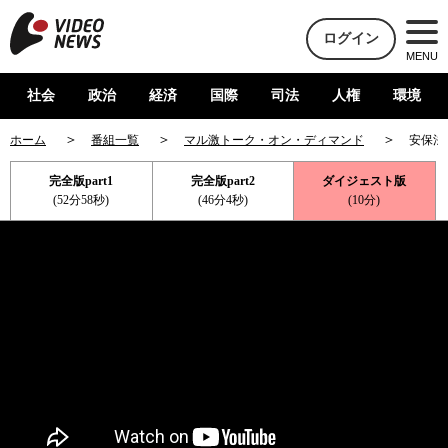
ログイン
MENU
社会
政治
経済
国際
司法
人権
環境
ホーム
番組一覧
マル激トーク・オン・ディマンド
安保法
完全版part1
完全版part2
ダイジェスト版
(52分58秒)
(46分4秒)
(10分)