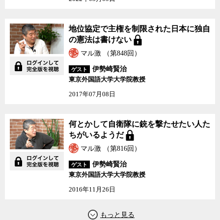
た。それはとうの昔に限界に来ていたが、国連PKOなどで自衛隊が
海外に派遣されるようになると、その矛盾はさらに拡大し、自国が
攻撃されていないにもかかわらず同盟国と共同で軍事行動を実施す
地位協定で主権を制限された日本に独自
る権限を認めた今回の安保法制で、その矛盾はいよいよ決定的なも
の憲法は書けない
のとなってしまったということだ。
マル激 （第848回）
今回の安保法制では、自衛隊の武器使用権限などが拡大され、自
伊勢崎賢治
ゲスト
衛隊員のリスクも格段に高まっている。しかし、依然として自衛隊
東京外国語大学大学院教授
は軍隊ではなく、交戦権は持たないという憲法上の建前は有効なた
2017年07月08日
め、リスクの拡大に伴う自衛隊員の法的地位の保護は全くといって
いいほど、整備されていない。
何とかして自衛隊に銃を撃たせたい人た
安保法制で政治や国民の目が国防に向けられことで、この日本の
ちがいるようだ
国防政策の根本的な欺瞞にもようやく目が向けられるかとの期待も
マル激 （第816回）
あったが、結局、推進する政府・与党と反対する野党の間の大論争
で、この問題に焦点が当たることはなかった。
伊勢崎賢治
ゲスト
東京外国語大学大学院教授
伊勢崎氏は、日本の国防政策の根本的な矛盾であり欺瞞でもあ
2016年11月26日
る、自衛隊は軍隊ではなく、よって交戦権も持たないとする詭弁を
卒業するための方策として、私案で憲法9条に代わる「新9条」を提
案している。それは自衛隊を軍隊と認め、交戦権も認める一方で、