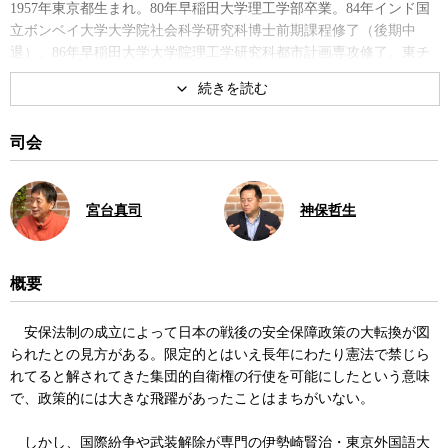
1957年東京都生まれ。80年早稲田大学理工学部卒業。84年インド国
立ボンベイ大学大学院社会科学研究科博士前期課程修了（後期中
退）。86年早稲田大学大学院理工学研究科都市計画専攻修了。東チ
モール暫定統治機構県知事、国連シエラレオネ派遣団武装解除統括
部長などを経て、日本政府特別顧問としてアフガニスタンの武装解
除を指揮。立教大学教授などを経て2009年より現職。著書に『
本当
の戦争の話をしよう 世界の「対立」を仕切る
』、『武装解除 紛争屋
司会
が見た世界』など。
著書
宮台真司
神保哲生
概要
安保法制の成立によって日本の戦後の安全保障政策の大転換が図
られたとの見方がある。限定的とはいえ長年にわたり憲法で禁じら
れてると解されてきた集団的自衛権の行使を可能にしたという意味
新国防論 9条もアメリカも日本
本当の戦争の話をしよう: 世界の
で、政策的には大きな飛躍があったことはまちがいない。
を守れない
「対立」を仕切る
しかし、国際紛争や武装解除が専門の伊勢崎賢治・東京外国語大