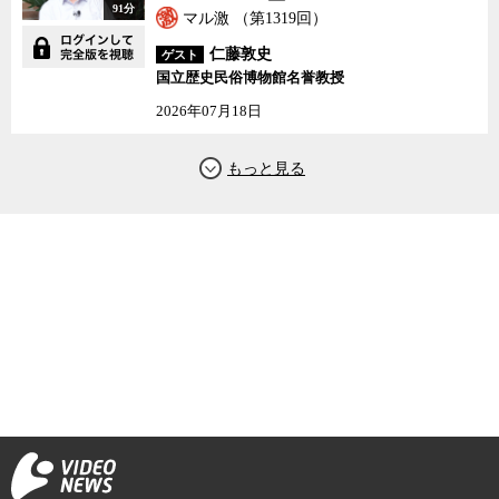
91分
マル激 （第1319回）
仁藤敦史
ゲスト
国立歴史民俗博物館名誉教授
2026年07月18日