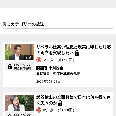
専守防衛に徹し、その軍事力は自国を防衛するための個別的自衛権
を行使する目的でしか使えないことを明記するというものだ。
安倍政権が安保法制という政策転換を強行してくれたおかげで、
同じカテゴリーの放送
これまで護憲の名の下に覆い隠されてきた自衛隊と憲法9条との間に
ある深い矛盾が、逆に一気に露呈することとなった。そもそも軍隊
でもない自衛隊が、他国の正規軍と一緒になって日本国外で軍事行
動を実施することなど、あり得ないからだ。
リベラルは高い理想と現実に即した対応
の両立を実現したい
安保法制が露にした日本の国防政策の根本的な矛盾と、それが自
61分
マル激 （第1311回）
衛隊や一人ひとりの自衛官に与えている大きなしわ寄せの中身につ
いて、ゲストの伊勢崎賢治氏とともに、ジャーナリストの神保哲生
小川淳也
ゲスト
と社会学者の宮台真司が議論した。
衆院議員、中道改革連合代表
2026年05月23日
武器輸出の全面解禁で日本は何を得て何
を失うのか
マル激 （第1308回）