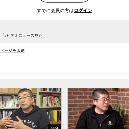
すでに会員の方は
ログイン
NATOの東方拡大があるとされるが、ロシア
成員で自国と長い国境を接するウクライナにまで
て軍事侵攻に踏み切ったという側面を理解するこ
で重要になるだろう。
「#ビデオニュース見た」
てNATOには加盟せずに中立的な地位にとど
のページを印刷
外交政策をとっている点も、ウクライナの今後を
軍事侵攻に打って出る背景にあるNATO側の
る上で重要になる点、ウクライナ紛争を契機に日
保哲生が聞いた。
44分