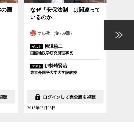
本の国
なぜ「安保法制」は間違って
カシ
いるのか
界の
マル激 （第739回）
マル
柳澤協二
ゲスト
ゲスト
国際地政学研究所理事長
東京外国
教授
伊勢崎賢治
ゲスト
東京外国語大学大学院教授
2015年06月06日
2014年08