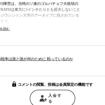
TO陣営は、当時のソ連のゴルバチョフ大統領の
NATOは東方に1インチたりとも拡大しないこと
ージワシントン大学のアーカイブに残されている
しよう: 世界
日本の国際協力に武力はどこま
摘する。
切る
で必要か
無くし、いずれはロシアも加盟する大きな友好
の方々に軍事基地を持ちNATO軍を駐留させて
った。 結果的に冷戦終結後もNATOは東方への
ランドやハンガリーまでがNATOに加盟するこ
の戦争は誰と誰が何のために 戦っているのか
テロに遭遇したアメリカが主導するテロとの戦い
出すことになった。そこでアフガニスタンやイラ
は大惨事に終わり、アフガニスタンでも勝ち目が
コメントの閲覧、投稿は会員限定の機能です
NATOは再びアイデンティティ・クライシスに陥
併合したのを機に、欧州諸国は「やっぱりNATO
入会す
は今、「ロシアの拡大主義に太刀打ちする軍事同
る
氏は語る。