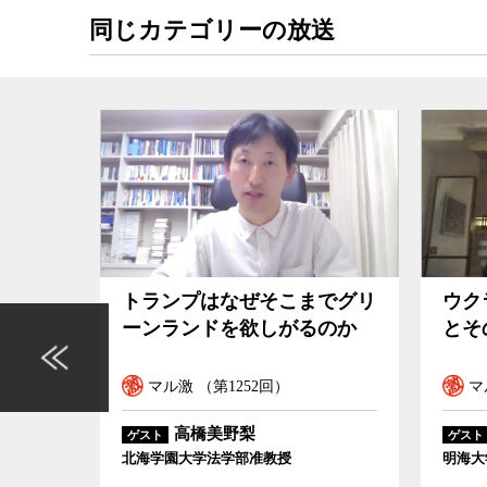
同じカテゴリーの放送
を日本
トランプはなぜそこまでグリ
ウク
ーンランドを欲しがるのか
とそ
マル激 （第1252回）
マ
高橋美野梨
ゲスト
ゲスト
誉教授
北海学園大学法学部准教授
明海大