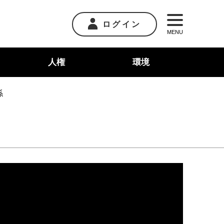
ログイン
MENU
人権
環境
係