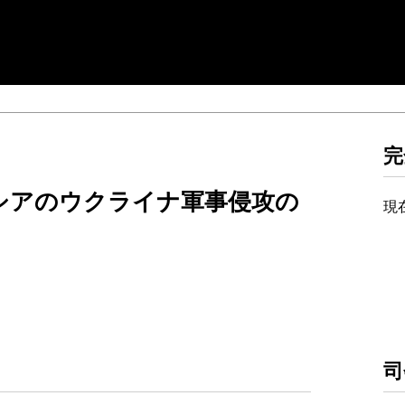
完
ロシアのウクライナ軍事侵攻の
現
司