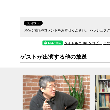
ロシアのウクライナ侵攻の背景には、冷戦終結後の
を敵視するNATOの影響力が、旧ソ連の主要な構
及ぶことに脅威を感じたロシアが、窮余の策とし
とは、今後のウクライナ紛争の着地点を考える上
SNSに感想やコメントをお寄せください。
ハッシュタグ
また、ロシアと国境を接するフィンランドが、あえ
タイトルとURLをコピー
こ
まることで、ロシアの脅威をかわすという賢明な
考える上で重要になると伊勢崎氏は語る。
ゲストが出演する他の放送
紛争処理や平和構築が専門の伊勢崎氏に、ロシアが
問題と、今後の停戦から和平への道のりを模索す
本が考えるべきことなどを、ジャーナリストの神