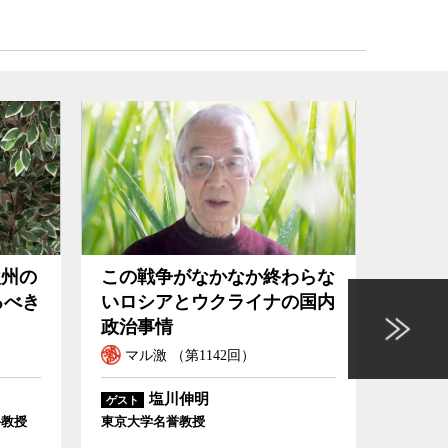
欧州の
この戦争がなかなか終わらな
戦争
るべき
いロシアとウクライナの国内
とと
政治事情
マル激 （第1142回）
マル
塩川伸明
ゲスト
科教授
東京大学名誉教授