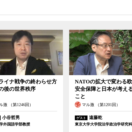
ライナ戦争の終わらせ方
NATOの拡大で変わる
の後の世界秩序
安全保障と日本が考え
こと
ル激 （第1246回）
マル激 （第1201回）
小谷哲男
遠藤乾
ゲスト
学外国語学部教授
東京大学大学院法学政治学研究