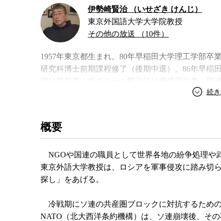
伊勢崎賢治 （いせざき けんじ）
東京外国語大学大学院教授
その他の放送 （10件）
1957年東京都生まれ。80年早稲田大学理工学部
研究科博士前期課程修了（後期中退）。86年早稲
門は平和学。東チモール暫定統治機構県知事、国
て、日本政府特別顧問としてアフガニスタンの武装
り現職。著書に『本当の戦争の話をしよう 世界の
も日本を守れない』、共著に『主権なき平和国家 
概要
著書
NGOや国連の職員として世界各地の紛争処理や
東京外語大学教授は、ロシアを軍事侵攻に踏み切ら
探し」をあげる。
冷戦期にソ連の共産圏ブロックに対抗するための西
NATO（北大西洋条約機構）は、ソ連崩壊後、そ