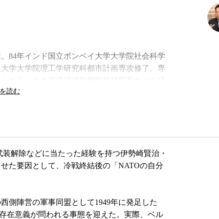
卒業。84年インド国立ボンベイ大学大学院社会科学
田大学大学院理工学研究科都市計画専攻修了。専
連シエラレオネ派遣団武装解除統括部長などを経
解除を指揮。立教大学教授などを経て2009年よ
「対立」を仕切る』、『新国防論 9条もアメリカ
地位協定の国際比較からみる日本の姿』など。
武装解除などに当たった経験を持つ伊勢崎賢治・
せた要因として、冷戦終結後の「NATOの自分
側陣営の軍事同盟として1949年に発足した
の存在意義が問われる事態を迎えた。実際、ベル