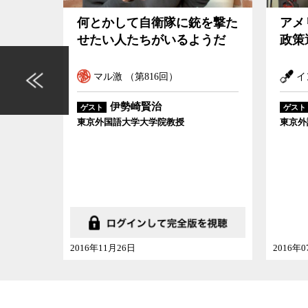
された
何とかして自衛隊に銃を撃た
アメ
けない
せたい人たちがいるようだ
政策
マル激 （第816回）
イ
伊勢崎賢治
ゲスト
ゲスト
東京外国語大学大学院教授
東京外
2016年11月26日
2016年