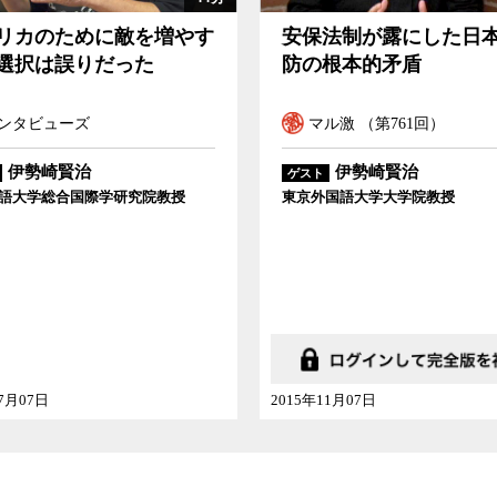
リカのために敵を増やす
安保法制が露にした日
選択は誤りだった
防の根本的矛盾
ンタビューズ
マル激 （第761回）
伊勢崎賢治
伊勢崎賢治
ゲスト
語大学総合国際学研究院教授
東京外国語大学大学院教授
07月07日
2015年11月07日