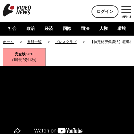
ログイン
MENU
社会
政治
経済
国際
司法
人権
環境
ホーム
番組一覧
プレスクラブ
【特定秘密保護法】報道機
完全版part1
(1時間2分14秒)