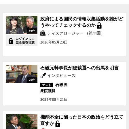
政府による国民の情報収集活動を誰がど
うやってチェックするのか
98分
ディスクロージャー （第44回）
2026年05月23日
石破元幹事長が総裁選への出馬を明言
インタビューズ
26分
石破茂
ゲスト
衆院議員
2024年08月21日
機能不全に陥った日本の政治をどう立て
直すか