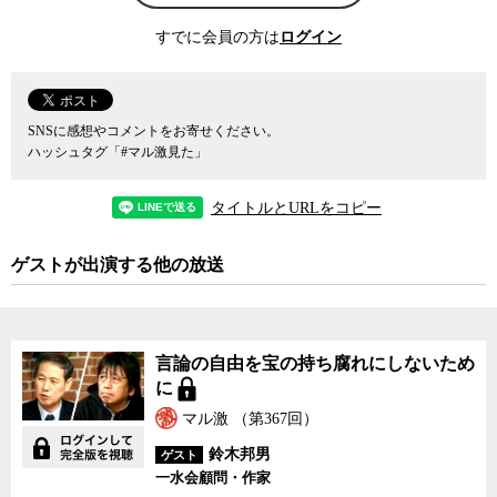
すでに会員の方は
ログイン
SNSに感想やコメントをお寄せください。
ハッシュタグ「#マル激見た」
タイトルとURLをコピー
ゲストが出演する他の放送
言論の自由を宝の持ち腐
言論の自由を宝の持ち腐れにしないため
れにしないために
に
マル激 （第367回）
鈴木邦男
ゲスト
一水会顧問・作家