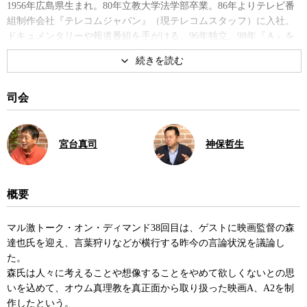
1956年広島県生まれ。80年立教大学法学部卒業。86年よりテレビ番
組制作会社『テレコムジャパン』（現テレコムスタッフ）に入社。
ドキュメンタリーや報道番組を手がける。96年独立。98年『Ａ』を
発表。2001年『Ａ２』が山形国際ドキュメンタリー映画祭で特別
賞・市民賞を受賞。著書に『放送禁止歌』、『死刑 人は人を殺せ
る。でも人は、人を救いたいとも思う』、『視点をずらす思考術』
など。
司会
著書
宮台真司
神保哲生
概要
マル激トーク・オン・ディマンド38回目は、ゲストに映画監督の森
達也氏を迎え、言葉狩りなどが横行する昨今の言論状況を議論し
死刑 人は人を殺せる。でも人
豊かで複雑な、僕たちのこの世
た。
は、人を救いたいとも思う
界
森氏は人々に考えることや想像することをやめて欲しくないとの思
いを込めて、オウム真理教を真正面から取り扱った映画A、A2を制
作したという。