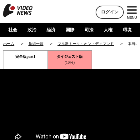
ログイン
MENU
社会
政治
経済
国際
司法
人権
環境
ホーム
番組一覧
マル激トーク・オン・ディマンド
本当に
完全版part1
ダイジェスト版
(10分)