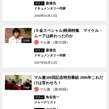
森達也
ゲスト
ドキュメンタリー作家
2008年04月13日
[５金スペシャル]映画特
[５金スペシャル]映画特集 マイケル・
集 マイケル・ムーアは
ムーアは終わったのか
終わったのか
152分
マル激 （第335回）
森達也
ゲスト
ドキュメンタリー作家
2007年08月31日
マル激300回記念特別番
マル激300回記念特別番組 2006年これだ
組 2006年これだけは言
けは言わせろ！
わせろ！
216分
マル激 （第300回）
角谷浩一
ゲスト
ジャーナリスト