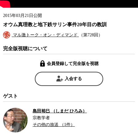
2015年03月21日公開
オウム真理教と地下鉄サリン事件20年目の教訓
マル激トーク・オン・ディマンド
（第728回）
完全版視聴について
会員登録して完全版を視聴
入会する
ゲスト
島田裕巳 （しまだ ひろみ）
宗教学者
その他の放送 （1件）