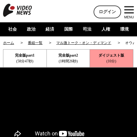
ログイン
MENU
社会
政治
経済
国際
司法
人権
環境
ホーム
番組一覧
マル激トーク・オン・ディマンド
オウム
完全版part1
完全版part2
ダイジェスト版
(58分47秒)
(1時間26秒)
(10分)