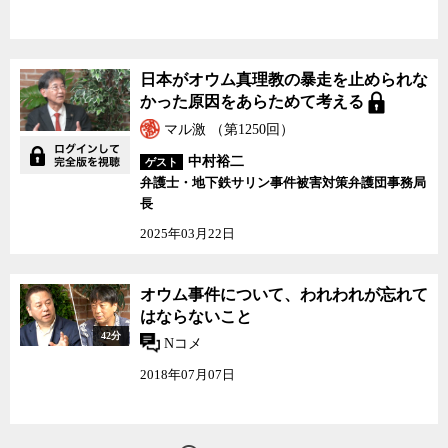
た。オウムは決して社会から隔絶された突飛な事件ではなく、当時
の日本社会に内在する矛盾が危険な形で吹き出したものだった可能
性が高いからだ。
しかし、地下鉄サリン事件とその2日後に行われた警察による山梨
日本がオウム真理教の暴走を止められな
県上九一色村のオウム施設への一斉捜査の直後から、メディアによ
かった原因をあらためて考える
るオウムへの激しいバッシングが始まった。そうして社会の中に醸
マル激 （第1250回）
成されたオウムに対する激しい嫌悪感や拒絶感は、オウムの教義や
それが若者を惹きつける原因などを宗教学的な観点から解説するこ
中村裕二
ゲスト
とを許さなかった。現に島田氏も、宗教学者としてマスメディアで
弁護士・地下鉄サリン事件被害対策弁護団事務局
オウム現象を真面目に解説したために、オウムシンパとしてのレッ
長
テルを貼られ、激しいバッシングを受けたばかりか、当時教授を務
2025年03月22日
めていた大学の退任にまで追い込まれていた。元々、金目当ての冠
婚葬祭業に成り下がっていた日本の既存の宗教に批判的だった島田
氏は、レベルはともあれ一応教義らしきものが存在するオウムは宗
オウム事件について、わ
オウム事件について、われわれが忘れて
教学者として解説に値すると考えていた。しかし、当時の社会の空
れわれが忘れてはならな
はならないこと
いこと
気感はそれさえも容認できないほどの反オウム一色となっていた。
42分
Nコメ
あれから20年の月日が流れ、一連のオウム事件の裁判もほぼ終了
した今、日本社会はようやくオウム現象とは何だったのかを議論す
2018年07月07日
る冷静さを取り戻しつつあるように見える。島田氏はオウム現象に
ついて、経済的に豊かになったが何か満足感を得られないでいた日
本に蔓延していた、経済を最優先する価値観の行き詰まりが背景に