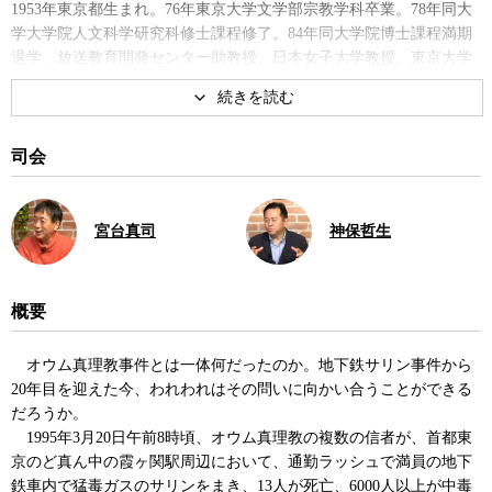
1953年東京都生まれ。76年東京大学文学部宗教学科卒業。78年同大
学大学院人文科学研究科修士課程修了。84年同大学院博士課程満期
退学。放送教育開発センター助教授、日本女子大学教授、東京大学
先端科学技術研究センター特任研究員などを歴任。2013年より東京
女子大学非常勤講師を兼務。著書に『0葬：あっさり死ぬ』、『オウ
ムと9.11』、『オウム：なぜ宗教はテロリズムを生んだのか』な
ど。
司会
宮台真司
神保哲生
概要
オウム真理教事件とは一体何だったのか。地下鉄サリン事件から
20年目を迎えた今、われわれはその問いに向かい合うことができる
だろうか。
1995年3月20日午前8時頃、オウム真理教の複数の信者が、首都東
京のど真ん中の霞ヶ関駅周辺において、通勤ラッシュで満員の地下
鉄車内で猛毒ガスのサリンをまき、13人が死亡、6000人以上が中毒