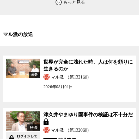
あるとの見方を示す。80年代後半から90年代前半にかけての日本
は、終戦の焼け野原からひたすら突っ走ってきた経済至上主義が頭
打ちとなる中、それに代わる新たな価値観を見いだすことができな
いでいた。そのような中で、特にエリート学生らの多くは、人生に
充足感を味わえなかったり、不全感に悩まされていた。そこにオウ
マル激の放送
ムという、一見荒唐無稽に聞こえるが、実践してみると予想もしな
かったような大きな満足感を提供する宗教団体が現れ、たまたまそ
れを体験した若者たちが次々と入信し、麻原に帰依していった。
地下鉄サリン事件から20年が経過した今日、あの事件からわれわ
世界が完全に壊れた時、人は何を頼りに
れはどのような教訓を得ることができるだろうか。オウム事件とは
生きるのか
何だったのか。そして現在の日本にあの事件はどんな影響を与えた
96分
マル激 （第1321回）
のか。事件当時、ジャーナリストとして第一線でオウムを取材して
いた神保哲生による当時の取材映像などを交えながら、ゲストの島
2026年08月01日
田裕巳氏とともに、ジャーナリストの神保哲生と社会学者の宮台真
司が議論した。
津久井やまゆり園事件の検証は不十分だ
104分
マル激 （第1320回）