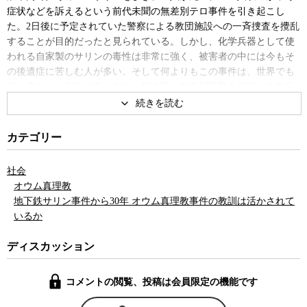
症状などを訴えるという前代未聞の無差別テロ事件を引き起こし
た。2日後に予定されていた警察による教団施設への一斉捜査を攪乱
することが目的だったと見られている。しかし、化学兵器として使
われる自家製のサリンの毒性は非常に強く、被害者の中には今もそ
の後遺症に苦しむ人が多い。そして何よりもこの事件は、世界でも
例を見ない、都市の真ん中で一般市民の無差別殺戮を目的に化学兵
器が使われるという、歴史上初めての化学兵器テロ事件だった。
その後、新興宗教団体のオウム真理教が警察の一斉捜査を受け、
事件そのものはオウムの信者らの犯行であることが明らかになっ
カテゴリー
た。しかし、同時にわれわれは、大勢の若者たち、とりわけ一流大
学出身のエリート学生たちが、一見、荒唐無稽としか思えないよう
社会
な教祖・麻原彰晃の説法に引き寄せられ、すべてを捨てて教祖に帰
オウム真理教
依することを厭わない教団の実体を、いやというほど知らされるこ
地下鉄サリン事件から30年 オウム真理教事件の教訓は活かされて
ととなる。
いるか
オウム真理教は麻原彰晃（本名松本智津夫）が1984年頃に設立し
たオウム神仙の会が前身で、仏教の流れをくむ一方、ヨガの修行や
ディスカッション
技法などを取り入れて独自に体系化された新興宗教だった。麻原と
たびたび対談をした経験を持つ宗教学者の島田裕巳氏は、オウム真
コメントの閲覧、投稿は会員限定の機能です
理教が信者を獲得していく秘訣は、激しい修行とその修行がもたら
す精神的な満足感だったという見方を示す。