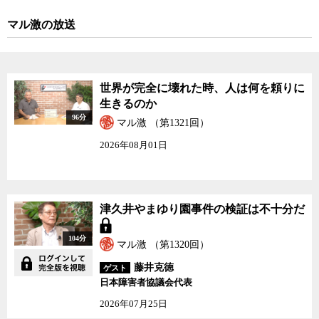
マル激の放送
世界が完全に壊れた時、人は何を頼りに
生きるのか
96分
マル激 （第1321回）
2026年08月01日
津久井やまゆり園事件の検証は不十分だ
104分
マル激 （第1320回）
藤井克徳
ゲスト
日本障害者協議会代表
2026年07月25日