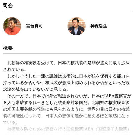
司会
宮台真司
神保哲生
概要
北朝鮮の核実験を受けて、日本の核武装の是非が盛んに取り沙汰
されている。
しかしそうした一連の議論は技術的に日本が核を保有する能力を
持っているか否かや、核武装が憲法上認められるか否かといった観
念論の域を出ていないかに見える。
その一方で、日本では殆ど報道されないが、日本はIAEA査察官が
８人も常駐するれっきとした核査察対象国だ。北朝鮮の核実験直後
の米国主要各紙の報道にも見られるように、世界の目は日本の核武
装の可能性について、日本人の想像を遙かに超えるほど敏感になっ
ている。
核拡散を防ぐための査察を行う国連機関IAEA（国際原子力機関）