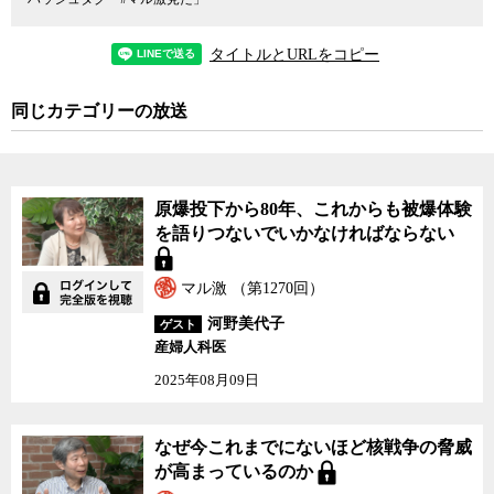
タイトルとURLをコピー
同じカテゴリーの放送
原爆投下から80年、これからも被爆体験
を語りつないでいかなければならない
マル激 （第1270回）
河野美代子
ゲスト
産婦人科医
2025年08月09日
なぜ今これまでにないほど核戦争の脅威
が高まっているのか