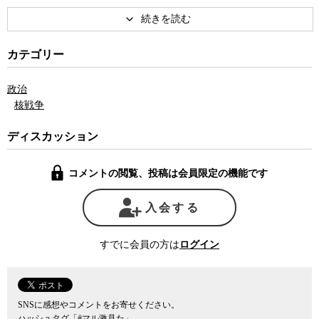
で日本支部の広報部長を務めた経験を持つ吉田氏は、そもそもIAEA
という組織が、戦後日本とドイツの核武装を防ぐことを最大の目的
に結成された組織であることを、日本人の多くが正確に認識できて
いないのではないかとの疑問を呈する。
カテゴリー
吉田氏は、日本の核保有が技術的には可能だとしても、万が一日
本がそのような方向に一歩でも踏み出せば、国際政治上大変な代償
政治
を伴うと言う。日本が核兵器を保有するためにはNPT（核拡散防止
核戦争
条約）を脱退する必要があるが、その際に起きるだろう国連安保理
による制裁や各国からのエネルギー供給の停止に、資源の無い日本
ディスカッション
が耐えられるはずがないというのだ。
果たして核武装論者はこうしたリスクを理解した上で核保有を主
コメントの閲覧、投稿は会員限定の機能です
張しているのか、と吉田氏は訝る。
また、吉田氏は、北朝鮮の関心は「一にも二にもアメリカ」であ
り、今回の核実験は米朝二国間協議を実現させ、将来的にはアメリ
入会する
カとの国交正常化をするための手段に過ぎないとの見方を示したう
えで、視聴率目的で情緒的な北朝鮮脅威論を煽るメディア報道に苦
すでに会員の方は
ログイン
言を呈する。
そもそも核兵器とは何なのか。日本の核武装は国際的にはどのよ
うな意味を持つのか。日本は今後北の核の脅威にどう対応していく
べきなのか。吉田氏と共に考えた。
SNSに感想やコメントをお寄せください。
ハッシュタグ「#マル激見た」