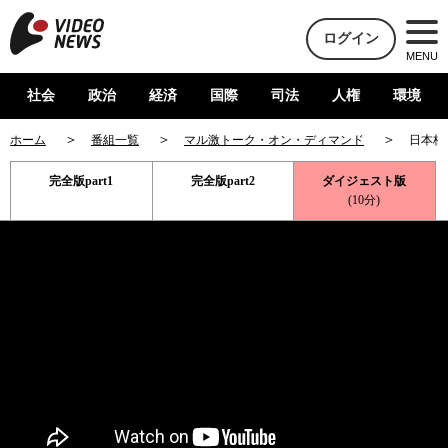
ログイン
MENU
社会
政治
経済
国際
司法
人権
環境
ホーム
番組一覧
マル激トーク・オン・ディマンド
日本核
完全版part1
完全版part2
ダイジェスト版
(10分)