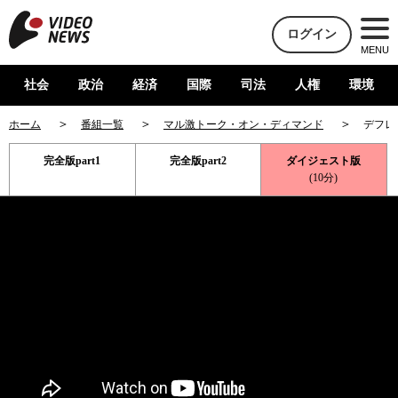
ログイン
MENU
社会
政治
経済
国際
司法
人権
環境
ホーム
番組一覧
マル激トーク・オン・ディマンド
デフレ
完全版part1
完全版part2
ダイジェスト版
(10分)