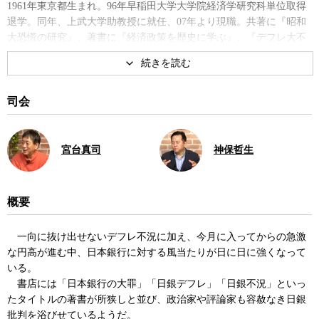
1961年東京都生まれ。96年早稲田大学大学院経済学研究科単位取得
退学。同年、上武大学助教授に就任、07年より現職。共著に『昭和
大恐慌の研究』、著書に『経済政策を歴史に学ぶ』、『デフレ大不
況 日本銀行の大罪』など。
著書
司会
宮台真司
神保哲生
概要
デフレ不況 日本銀行の大罪
一向に抜け出せないデフレ不況に加え、今月に入ってからの急激
な円高が進む中、日本銀行に対する風当たりが日に日に強くなって
いる。
書店には「日本銀行の大罪」「日銀デフレ」「日銀不況」といっ
たタイトルの著書が所狭しと並び、政治家や評論家も容赦なき日銀
批判を浴びせているようだ。