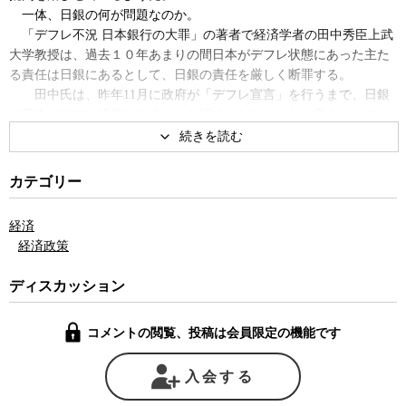
一体、日銀の何が問題なのか。
「デフレ不況 日本銀行の大罪」の著者で経済学者の田中秀臣上武
大学教授は、過去１０年あまりの間日本がデフレ状態にあった主た
る責任は日銀にあるとして、日銀の責任を厳しく断罪する。
田中氏は、昨年11月に政府が「デフレ宣言」を行うまで、日銀
は日本がデフレ状態にあることを認めもしなかったと言う。そのた
め、唯一金融政策を実施することができる日本の中央銀行が、デフ
レを解消するために、金融緩和などの有効な手段をとらず、そのこ
とが日本のデフレを継続させる結果となったと説く。
カテゴリー
デフレはモノの値段が下がるため一部には歓迎する向きもある
が、その破壊的効果は遙かにインフレを凌ぐ。また、デフレは失業
経済
率を高め、円高を招き、経済全体を疲弊させる。そのデフレを放置
経済政策
させた日銀の責任は重いと、田中氏は言う。
それにしても、なぜ日銀はデフレを認めず、またそれに対する有
ディスカッション
効な施策をとろうとしないのか。
日銀法によると、日銀の機能は「物価の安定」と「信用秩序の維
コメントの閲覧、投稿は会員限定の機能です
持」と定められている。そのため本来はデフレを止めるのは日銀の
役割のはずだ。
田中氏は、現行の日銀法では何をもって「物価の安定」とするか
入会する
については、日銀独自の判断に任されているため、日銀は現在の緩