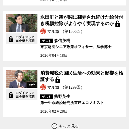
また、経済ジャーナリストの町田徹氏は、日銀法の改正には慎重
であるべきだと主張する。それは、政府が設定した目標に日銀が従
わなければならなくなれば、放漫財政の政府が登場した時に、日銀
永田町と霞が関に翻弄され続けた給付付
は通貨の番人として金融引き締めなどの施策をとれなくなる恐れが
き税額控除がようやく実現するのか
あるからだと言う。
マル激 （第1306回）
日銀のどこに問題があるのか。また、一連の日銀批判は妥当なも
のなのか。経済不調における日銀の責任を、日銀批判の急先鋒に立
森信茂樹
ゲスト
つ田中秀臣氏と議論した。
東京財団シニア政策オフィサー、法学博士
2026年04月18日
消費減税の国民生活への効果と影響を検
証する
92分
マル激 （第1299回）
熊野英生
ゲスト
第一生命経済研究所首席エコノミスト
2026年02月28日