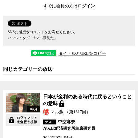
やかなデフレ状態を「物価は安定している」と判断し、自らの責任
すでに会員の方は
ログイン
を果たせていると考えている可能性が高いという。
また、日銀は過去の経緯からインフレに対する警戒心が極度に強
いため、緩やかなデフレ状態くらいがちょうどいいと考えているの
ではないかと田中氏は言う。つまり、田中氏を始めとする多くのエ
SNSに感想やコメントをお寄せください。
コノミストたちが批判する日本の過去10年あまりのデフレは、実は
ハッシュタグ「#マル激見た」
日銀が意図したものである可能性が高いと言うのだ。インフレター
ゲット（インフレ目標）論者を自任する田中氏は日銀の政策を「デ
タイトルとURLをコピー
フレターゲット」とまで酷評する。
田中氏は日本の金融政策の決定権が日銀に独占されているため
同じカテゴリーの放送
に、日本はデフレ脱却のための有効な施策をとれていないとして、
日銀法の改正を提唱する。それは、現行の日銀法が、先進国の中央
銀行の中では異例とも言うべき、目標設定の独立性と手段の独立性
の両方を日銀に対して認めているからだ。田中氏は、政府が物価目
日本が金利のある時代に戻るということ
標（インフレ・ターゲット）を定め、日銀はそれを達成するための
の意味
手段の独立性のみを認められるような形に日銀法を改正するべきだ
102分
と主張する。既にみんなの党などが、次の国会で日銀法の改正案を
マル激 （第1317回）
提出する意向を明らかにしているが、大塚耕平金融担当副大臣によ
中空麻奈
ゲスト
ると、政府としてはまだ日銀法の改正は考えていないと言うこと
かんぽ経済研究所主席研究員
だ。
2026年07月04日