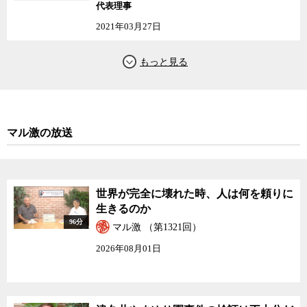
代表理事
病などの蔓延を防ぐという社会防衛的な目的のために行われる。接
2021年03月27日
種を受けさせることに社会としての有用性があることを前提に、稀
に起こる副反応被害は社会で救済するというのが、予防接種の原則
だった。しかし、HPVワクチンは個人防衛的な意味合いが強く、そ
もそも定期接種する必要があったのかについては疑問がある。
HPVワクチンはグラクソ・スミスクラインとMSDの2社が製造販
売する。いずれも世界的な製薬会社、いわゆるビッグファーマだ。
マル激の放送
このワクチンは今も全世界で使われており、WHO（世界保健機構）
も使用を勧めている。副反応と言われる症状には、科学的根拠がな
いと指摘する医療関係者もいる。確かにまだ、究明されていない点
は多い。しかし、副反応を訴え、実際に苦しむ少女たちが大勢いる
世界が完全に壊れた時、人は何を頼りに
こともまちがいない。既に罹患した病気を治すための薬ではなく、
生きるのか
将来、発症するかもしれない病気を予防するために行われる予防接
96分
種こそ、「危険性」が証明される前に「予防原則」が適用されるべ
マル激 （第1321回）
きではないかと、花井氏は訴える。
2026年08月01日
日本ではなぜ薬害が繰り返されてきたのか。その歴史の中で、今
回のHPVワクチン問題は、どのような位置づけになるのか。薬害根
絶のために何を考えなくてはならないのか。子宮頸がんワクチンの