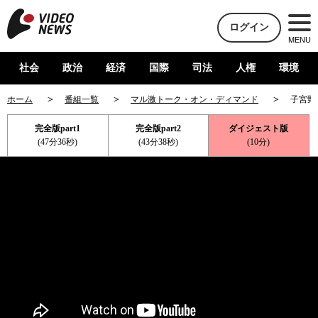
ログイン
MENU
社会
政治
経済
国際
司法
人権
環境
ホーム
番組一覧
マル激トーク・オン・ディマンド
子宮頸
完全版part1
完全版part2
ダイジェスト版
(47分36秒)
(43分38秒)
(10分)