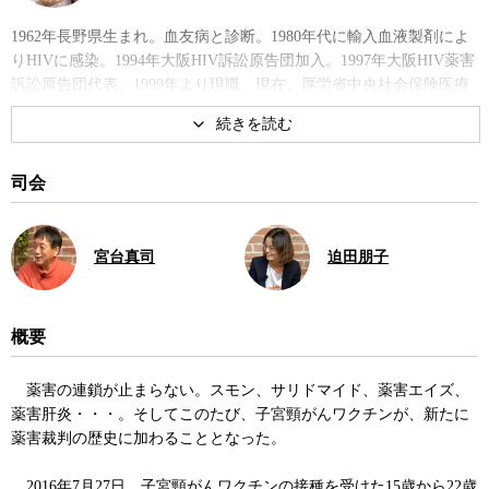
1962年長野県生まれ。血友病と診断。1980年代に輸入血液製剤によ
りHIVに感染。1994年大阪HIV訴訟原告団加入。1997年大阪HIV薬害
訴訟原告団代表。1999年より現職。現在、厚労省中央社会保険医療
協議会（中医協）委員、薬事・食品衛生審議会血液事業部会委員を
兼務。
司会
宮台真司
迫田朋子
概要
薬害の連鎖が止まらない。スモン、サリドマイド、薬害エイズ、
薬害肝炎・・・。そしてこのたび、子宮頸がんワクチンが、新たに
薬害裁判の歴史に加わることとなった。
2016年7月27日、子宮頸がんワクチンの接種を受けた15歳から22歳