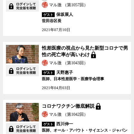
の強い思いがあったからだと、花井氏は言う。
マル激 （第1057回）
保坂展人
ゲスト
副反応の被害が伝えられるなか、HPVワクチンの定期接種は2013
世田谷区長
年6月、「積極的接種勧奨」が一時的に中止になった。しかし、原因
の究明も、被害者たちの救済も一向に進まなかった。医療機関から
2021年07月10日
は副反応のはずがないと言われたり、「詐病」と言われてバッシン
グを受け、治療の対象として扱ってもらえない場合も多いことか
性差医療の視点から見た新型コロナで男
ら、この度、裁判に踏み切らざるを得ないと判断するに至ったとい
性の死亡率が高いわけ
う。
マル激 （第1043回）
しかし、HPVワクチン被害は過去の薬害と酷似している面が多い
天野惠子
ゲスト
一方で、その多くと異なる点がある。それは薬害の対象が、病気を
医師、日本性差医学・医療学会理事
直すためのいわゆる「薬」ではなく、病気を防ぐための「ワクチ
ン」だったことだ。
2021年04月03日
薬には、常に副作用のリスクが伴う。その薬に「有用性」がある
コロナワクチン徹底解説
かどうかは、薬の「有効性」と副作用の「危険性」のバランスで考
えるべきものだ。既にある疾病を治療するためであれば、副作用も
マル激 （第1042回）
ある程度は受け入れなければならない場合もあるだろう。
西川伸一
ゲスト
医師、オール・アバウト・サイエンス・ジャパン
しかし、予防接種は健康な人に接種するものであり、元々は伝染