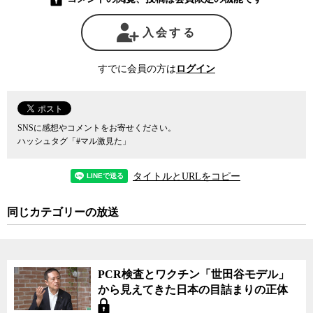
いないことから、これが「薬害」だと決まったわけではない。しか
し、自身が薬害エイズの被害者で、現在、薬害被害者団体の代表を
入会する
務める花井十伍氏は、HPVワクチンをめぐるここまでの経緯は、日
本が過去に経験してきたさまざまな薬害の構造と酷似している点を
すでに会員の方は
ログイン
強調する。被害者が薬害を訴え出ても、科学的に証明されていない
という理由から国にも製薬会社にも相手にされず、やむなく訴訟と
なり、随分と時間が経ってから、ようやく被害者たちが救済される
という、一連の薬害の構造のことだ。
SNSに感想やコメントをお寄せください。
ハッシュタグ「#マル激見た」
8月24日に行われた薬害根絶デーでは、厚生労働省の正面玄関脇に
ある「薬害根絶 誓いの碑」の前で、花井氏から塩崎厚生労働大臣
タイトルとURLをコピー
に、薬害根絶についての要望書が手渡されたが、その中には今月、
新たに薬被連（全国薬害被害者団体連絡協議会）に加わったHPVワ
クチン薬害訴訟全国原告団の名前も含まれていた。
同じカテゴリーの放送
当初、薬被連はHPVワクチンの副反応被害の実態把握や被害者救
済を政府に対して訴えることで、裁判に訴えることなく問題が解決
されることを望んでいた。 薬害の被害者としての役割を担うことの
PCR検査とワクチン「世田谷モデル」
重荷を自ら厭というほど経験してきた、花井氏を始めとする薬害の
から見えてきた日本の目詰まりの正体
被害者たちには、10代の少女たちを裁判の当事者にはしたくないと