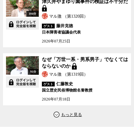
津久井やまゆり園事件の検証は不十分だ
副反応被害に対する訴訟が起こされた今、薬害エイズの当事者で薬
害の歴史や薬事行政に詳しいゲストの花井十伍氏とともに、ジャー
104分
マル激 （第1320回）
ナリストの迫田朋子と社会学者の宮台真司が議論した。
藤井克徳
ゲスト
日本障害者協議会代表
2026年07月25日
なぜ「万世一系・男系男子」でなくては
ならないのか
91分
マル激 （第1319回）
仁藤敦史
ゲスト
国立歴史民俗博物館名誉教授
2026年07月18日