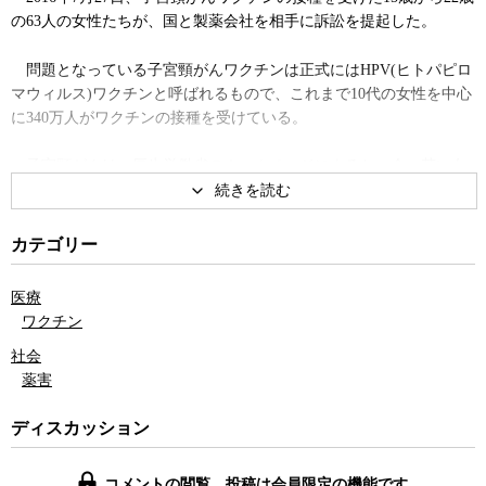
の63人の女性たちが、国と製薬会社を相手に訴訟を提起した。
問題となっている子宮頸がんワクチンは正式にはHPV(ヒトパピロ
マウィルス)ワクチンと呼ばれるもので、これまで10代の女性を中心
に340万人がワクチンの接種を受けている。
子宮頸がんは、厚生労働省のホームページによると、今、若い女
性の間で増えていて、一年間で新たに約１万人が発症し、毎年約
3000人が亡くなっているという。性交渉によって感染し、すでに感
染している人には効果がないとされるため、性交渉を経験する前の
カテゴリー
10代の少女たちへの接種が、2010年頃から、公費の助成などによっ
て積極的に実施されてきた。
医療
ワクチン
ところが、ワクチンの接種を受けた少女たちの中から、副反応と
社会
思われる症状を訴える人が出始めた。多くが手足や身体に痛みを訴
薬害
え、失神、歩行障害、記憶障害などで学校に行けなくなったり、車
椅子での生活を強いられるようになった。進学を断念した人たちも
ディスカッション
多い。
ワクチンと副反応の因果関係については、正確なことはわかって
コメントの閲覧、投稿は会員限定の機能です