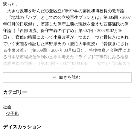
返った。
大きな反響を呼んだ杉並区立和田中学の藤原和博校長の教育論
（『地域の「ハブ」としての公立校再生プランとは』第305回・2007
年02月02日収録）、堕落した保守主義の現状を憂えた西部邁氏の保
守論（『西部邁流、保守主義のすすめ』第307回・2007年02月16
日）、官僚の暗躍によって小泉改革が一つまた一つと骨抜きにされ
ていく実態を検証した草野厚氏の（慶応大学教授）『骨抜きにされ
る小泉改革』（第309回・2007年03月02日）、特捜検察と金融庁によ
る日本型市場統治体制の是非を考えた『ライブドア事件にみる検察
資本主義の到来』（第311回・2007年03月16日）、女性が「出産スト
ライキ」に訴えるまでこの問題を放置し続けた結果としての少子化
問題を考えた『日本が「子供を作りたくない国」であるこれだけの
理由』（第312回・2007年03月23日）等々。日本の現状を多角的に見
ていく中で、どうにも禁じ得ないこの「既視感」とも「時代の後戻
カテゴリー
り感」とも表現できる重苦しい感覚が何なのかを、久しぶりにゲス
ト無しで考えてみた。
社会
また、番組後半は視聴者からのコメントやリクエストを一気に紹
少子化
介した。
ディスカッション