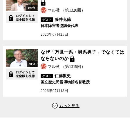
104分
マル激 （第1320回）
藤井克徳
ゲスト
日本障害者協議会代表
2026年07月25日
なぜ「万世一系・男系男子」でなくては
ならないのか
91分
マル激 （第1319回）
仁藤敦史
ゲスト
国立歴史民俗博物館名誉教授
2026年07月18日