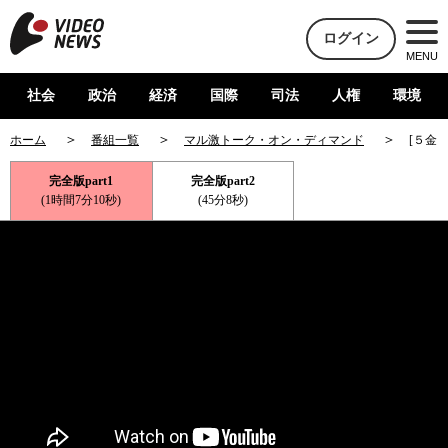
ログイン
MENU
社会
政治
経済
国際
司法
人権
環境
ホーム
番組一覧
マル激トーク・オン・ディマンド
[５金
完全版part1
完全版part2
(1時間7分10秒)
(45分8秒)