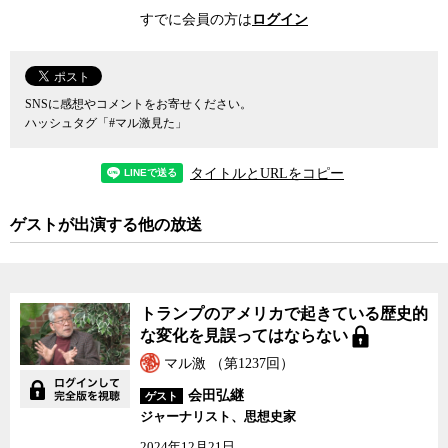
すでに会員の方は
ログイン
現在のアメリカの保守化現象は、一時的なものなのか。それとも
アメリカは新たな保守の時代に入ったのか。会田氏は、ティーパー
ティーのような極端な保守主義はこれからも繰返し発作的に現れる
だろうが、それがアメリカ政治の主流となることはないだろうと予
SNSに感想やコメントをお寄せください。
想する。ティーパーティー運動は、国際政治経済でのアメリカの相
ハッシュタグ「#マル激見た」
対的地位が低下し、その文化的特殊性も徐々に平準化される中で
の、リバタリアン的なるものの最後の反撃と見るべきだと主張す
タイトルとURLをコピー
る。
ゲストが出演する他の放送
会田氏によると、ニクソン政権以降、南部での支持獲得に力を入
れてきた共和党は、その過程でリベラルな価値を切り捨てる一方、
南部の保守思想に取り込まれていったのだと言う。そして現在の共
和党は地域的にも思想的にも「南部化」した地方政党となってしま
トランプのアメリカで起きている歴史的
っていると言うのだ。しかし、氏は、共和党大統領選候補に確定し
な変化を見誤ってはならない
ているロムニー氏はそんな南部化してしまった共和党をもう一度リ
ベラルな国民政党に戻すことができるかもしれない可能性を秘めた
マル激 （第1237回）
候補だと話す。ロムニー氏の中にモルモン教徒として極貧の生活か
会田弘継
ゲスト
ら実業家として身を起こし政治家となった父ジョージ・ロムニー氏
ジャーナリスト、思想史家
の姿が二重写しに見えるのだと言う。父ロムニー氏は公民権運動に
2024年12月21日