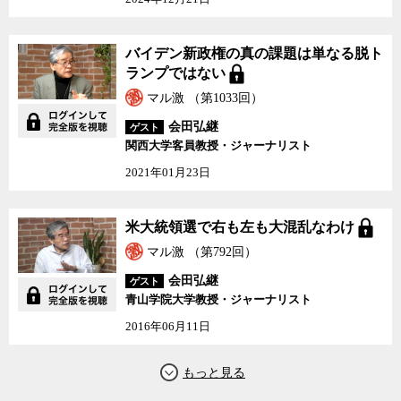
積極的に参加し当時共和党の中で最もリベラルな価値を体現した政
治家であった。その子であるミット・ロムニー氏もマサチューセッ
ツ州知事時代に皆保険制度を導入するなどその片鱗を見せている。
バイデン新政権の真の課題は単なる脱ト
ランプではない
しかし、仮に、この流れが一時的なものだったとしても、今、ア
マル激 （第1033回）
メリカ社会が大きな転換期を迎えていることはまちがいない。一番
の問題はアメリカ自身が、自分たちがこれからどこへ向かおうとし
会田弘継
ゲスト
ているのかを、見極められていないところかもしれない。
関西大学客員教授・ジャーナリスト
2021年01月23日
現在アメリカ社会で起きている変化とその歴史的な意味合いにつ
いて、会田弘継氏とジャーナリストの神保哲生と社会学者の宮台真
司が議論した。
米大統領選で右も左も大混乱なわけ
マル激 （第792回）
会田弘継
ゲスト
青山学院大学教授・ジャーナリスト
2016年06月11日