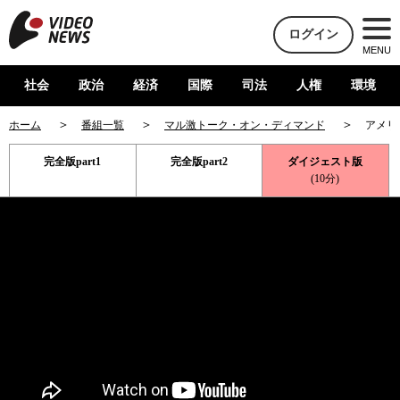
ログイン
MENU
社会
政治
経済
国際
司法
人権
環境
ホーム
番組一覧
マル激トーク・オン・ディマンド
アメリ
完全版part1
完全版part2
ダイジェスト版
(10分)