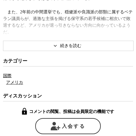
また、2年前の中間選挙でも、穏健派や良識派の部類に属するベテ
ラン議員らが、過激な主張を掲げる保守系の若手候補に相次いで敗
退するなど、アメリカが退っ引きならない方向に向かっているよう
だ。
アメリカの政治思想史に詳しい共同通信論説委員長の会田弘継氏
は、こうしたアメリカの変化を、20世紀に圧倒的な軍事、経済力に
よって世界をリードしたアメリカの権勢が衰えを見せたことの裏返
カテゴリー
しだと指摘する。20世紀は、世界中の人々がアメリカ社会に多くの
普遍的価値が体現されていると感じた。それが冷戦後の欧州の統一
国際
や中国の台頭などによって、アメリカの力が経済軍事両面で相対的
アメリカ
に低下したために、アメリカ社会の普遍性よりも、その特殊性がよ
り強く意識されるようになったのではないかと、会田氏は言う。
ディスカッション
アメリカが普遍的な価値として押し進めた経済のグローバル化
コメントの閲覧、投稿は会員限定の機能です
は、結果的にアメリカ自身の基礎を掘り崩してしまった。パックス
アメリカーナの象徴とも呼ぶべき分厚く豊かな中流階級は無残に崩
壊し、不況と高い失業率に喘ぐ中、極端に保守的な主張をするティ
入会する
ーパーティーと呼ばれる政治勢力が大きな力を得ている。