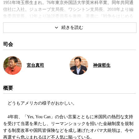
1951年埼玉県生まれ。76年東京外国語大学英米科卒業。同年共同通
信社に入社。ジュネーブ支局長、ワシントン支局長、2010年より編
集委員室長。12年より論説委員長を兼務。著書に『戦争をはじめる
のは誰か』、『追跡・アメリカの思想家たち』など。
著書
司会
宮台真司
神保哲生
概要
それでもなぜ、トランプは支持
トランプ現象とアメリカ保守思
されるのか
想
どうもアメリカの様子がおかしい。
4年前、「Yes, You Can」の合い言葉とともに米国民の熱烈な支持
を受けて当選を果たし、リーマンショックを招いた金融制度を規制
する制度改革や国民皆保険などを成し遂げたオバマ大統領は、今や
再選すら危ぶまれるほど不人気に陥っている。