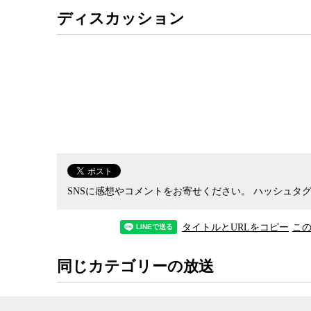
しかし、これを「制度の穴」で済ませてしまって
ディスカッション
され、一度は最高裁まで争った上で無罪が確定し
れることに、人権上の問題はないのだろうか。近
中だけの話なのか。また、日本政府はこの事態を
の相手がアメリカ以外の国だったら、日本の対応
そもそも今回のような異常事態を招いた原因の一
の日本の警察の逮捕に無理があったのではないか
ミの熱狂の中、ポピュリズムに抗しきれなくなっ
き事件にまで手を伸ばした。逮捕・起訴をしたま
ない外国で集めた証拠がお粗末だったために、公
無罪となってしまった。
SNSに感想やコメントをお寄せください。
ハッシュタグ
もともとこの事件は、共謀罪もありしかも陪審制
た。当然アメリカ側も機会さえあればこの事件の
タイトルとURLをコピー
こ
だ。
それにしても、こうした人権上、法律上の疑問点
同じカテゴリーの放送
投足を追いかけ回すマスコミ報道の幼稚な報道ぶ
のメディアがこの27年の間何一つ進歩していない
三浦報道の陰でメディアに黙殺された感がある沖