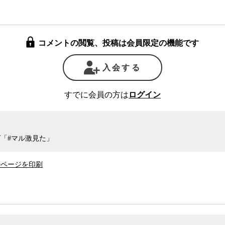
いいのだろうか。一つの主権国家で逮捕、起訴
ている人物が、同じ罪について別の国で再び裁か
代法の前提として学んだ「一事不再理」は一国の
コメントの閲覧、投稿は会員限定の機能です
放置していて、いいものなのだろうか。（もしこ
は違ったものになっていないだろうか？）
入会する
端は、マスコミの過熱報道を背景とした、85年
。週刊文春の「疑惑の銃弾」に端を発するマスコ
すでに会員の方は
ログイン
た日本の警察は、本来はアメリカで訴追されるべ
ではよかったが、直接日本の警察の捜査権が及ば
判の過程で警察の主張は次々と覆され、結果的に
「#マル激見た」
度のアメリカでは、有罪になる可能性が高かっ
立件を試みることは、最初から予想できたはず
のページを印刷
に目をつぶり、相も変わらず三浦氏の一挙手一
りには、呆れを通り越して悲愴感さえ漂う。日本
ことだけは間違いなさそうだ。
縄密約事件報道に関わる国賠訴訟判決と、その