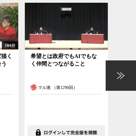
145分
でもな
「法」と「掟」 韓国ドラマ
映
と
はなぜ社会問題を痛烈に描け
義
るのか
マル激 （第1273回）
マ