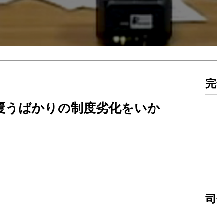
完
を覆うばかりの制度劣化をいか
）
司