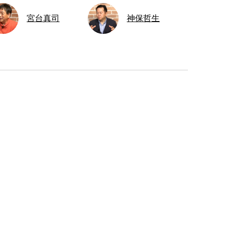
宮台真司
神保哲生