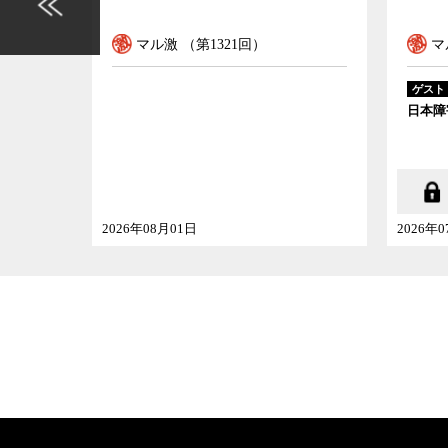
マル激 （第1320回）
藤井克徳
ゲスト
ゲ
日本障害者協議会代表
国
2026年07月25日
202