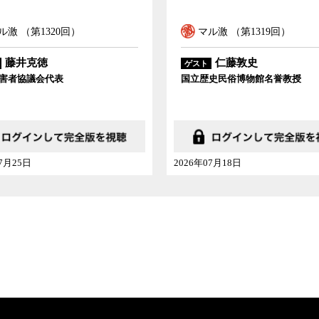
マル激 （第1319回）
マル激 （第1318回）
仁藤敦史
稲田朋美
スト
ゲスト
立歴史民俗博物館名誉教授
衆院議員
6年07月18日
2026年07月11日