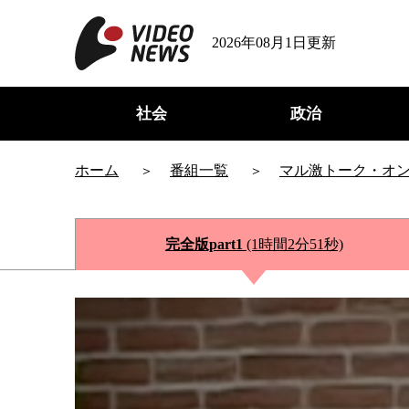
2026年08月1日更新
社会
政治
ホーム
番組一覧
マル激トーク・オ
完全版part1
(1時間2分51秒)