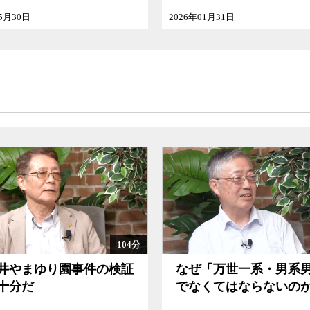
事件への司法の対応とその報道ぶり、いずれか
制度劣化だけだ。極度に劣化した制度のもとで、
6年01月31日
2025年12月27日
をいかに反転させるのか、目眩さえしそうなその
91分
ぜ「万世一系・男系男子」
この再審法改正で冤
なくてはならないのか
は救えるのか