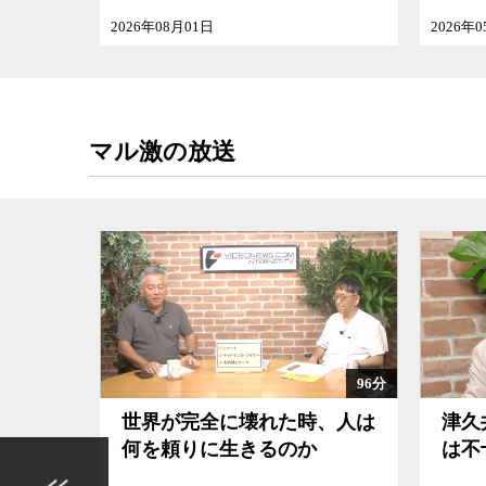
浦逮捕への政府の対応とその報道ぶり、西山太吉
らも、見えてくるものはもはや目を覆うばかりの
2026年05月30日
202
敗北主義的心理が日本全体を覆っているこの現状
方策を、ナイーブかつ真剣に考えてみた。
マル激の放送
96分
104分
時、人は
津久井やまゆり園事件の検証
な
か
は不十分だ
で