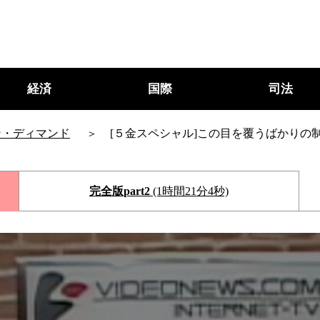
経済
国際
司法
ン・ディマンド
[５金スペシャル]この目を覆うばかりの
完全版part2
(1時間21分4秒)
○