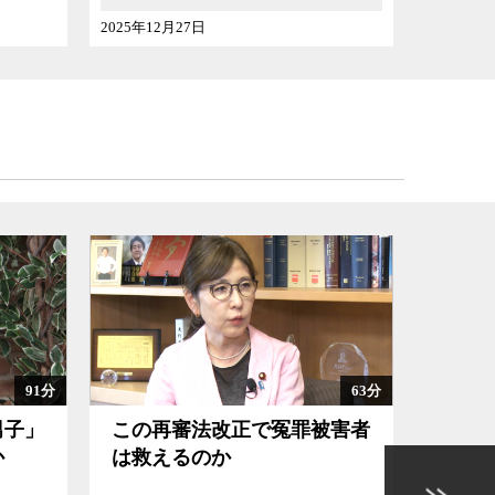
2025年08月30日
2025年
63分
102分
罪被害者
日本が金利のある時代に戻る
意
ということの意味
を
ル