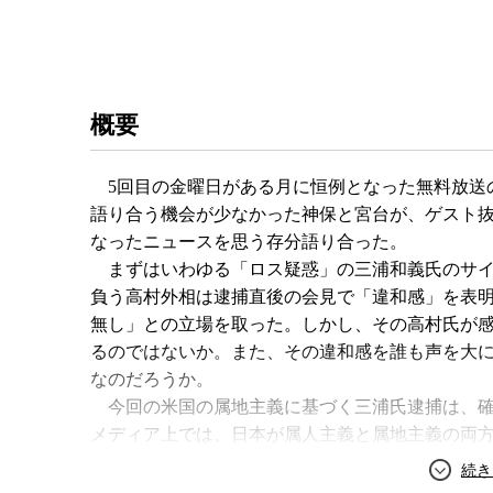
概要
5回目の金曜日がある月に恒例となった無料放送
語り合う機会が少なかった神保と宮台が、ゲスト
なったニュースを思う存分語り合った。
まずはいわゆる「ロス疑惑」の三浦和義氏のサイ
負う高村外相は逮捕直後の会見で「違和感」を表
無し」との立場を取った。しかし、その高村氏が
るのではないか。また、その違和感を誰も声を大
なのだろうか。
今回の米国の属地主義に基づく三浦氏逮捕は、確
メディア上では、日本が属人主義と属地主義の両
アメリカと縄張りが重複してしまった異例のケー
の穴」などといった表現を使っているところもあ