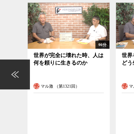
報道ぶりも、とても看過できないようなお寒い内容
山太吉氏が名誉回復の求めた国家賠償訴訟で、西
判所は、高度に政治的との理由から密約の存否の判
過ぎていることを理由に、西山氏の賠償請求権が
しかし、沖縄密約については、アメリカの外交文
密約の存在が事実上証明されている。仮に西山氏
96分
124分
の沖縄密約報道が世紀のスクープであり、密約に
時、人は
世界を救う前に「誰のために
映
作首相、福田赳夫蔵相を始めとする当事者たちの
か
どう生きるか」を考えてみる
ほ
重いことは明らかではないのか。しかも、現自民
「吉野証言」は、証言者の吉野氏（元外務省米国
また20年の時効についても、情報公開制度が整
マル激 （第1312回）
いことに、歴代の日本政府は密約の存在を否定す
明らかになったのは、アメリカの外交文書が25年
い。そのような状況下で、司法は、20年の時効を
れるだろうか。
更に言うならば、仮に裁判で西山氏の名誉回復が
などの形で、民間や市民社会が率先してこの明ら