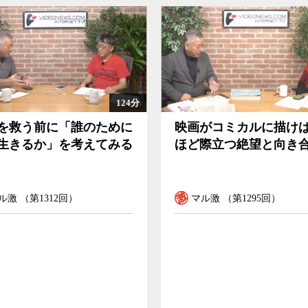
だった。東京高裁は20日、元毎日新聞記者の西
山氏の控訴を棄却する判決を下した。その中で裁
断から逃げたばかりか、事件から20年の時効が
喪失しているとの立場を取った。
書が25年の免除期間を経て公開されたことで、
の情報入手方法に問題があったとしても、西山氏
184分
よって無数の法令違反を犯している当時の佐藤栄
画がコミカルに描けば描く
希望とは政府でもAI
犯した罪が、公務員法違反の西山氏よりも遙かに
ど際立つ絶望と向き合う
く仲間とつながるこ
党政権が密約はなかったことの根拠としてきた
局長）自身が既に証言を覆しているのだ。
備されていない日本で証拠が開示されないのをい
マル激 （第1295回）
マル激 （第1290回）
るという「嘘」をつき続けてきた。密約の存在が
の非公開期間を経て公開されたからに他ならな
理由に密約の存否の判断から逃げることが、許さ
実現できないまでも、なぜ新聞協会賞を与える
かな不条理の是正を図ろうとしないのか。