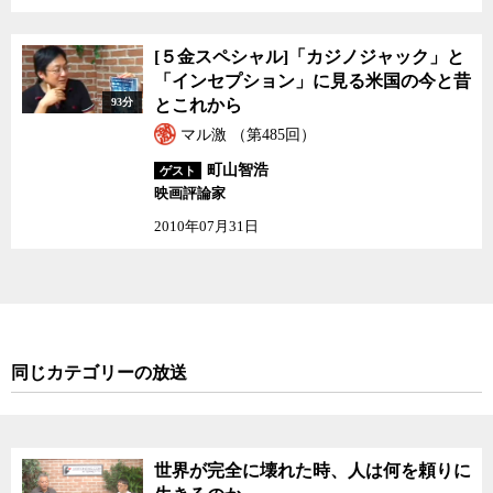
メリカの今と日本との対比を幅広く議論した。
[５金スペシャル]「カジ
[５金スペシャル]「カジノジャック」と
ノジャック」と「インセ
「インセプション」に見る米国の今と昔
プション」に見る米国の
93分
とこれから
今と昔とこれから
マル激 （第485回）
町山智浩
ゲスト
映画評論家
2010年07月31日
同じカテゴリーの放送
世界が完全に壊れた時、人は何を頼りに