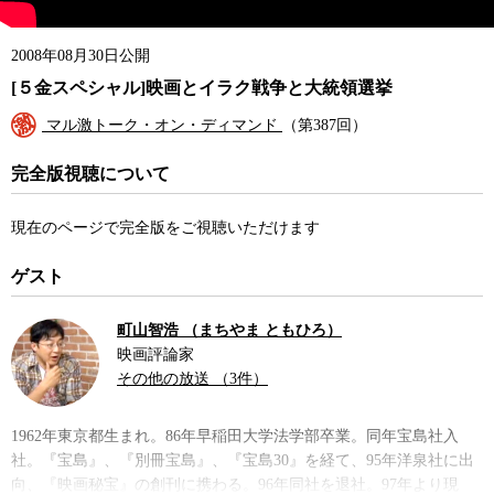
2008年08月30日公開
[５金スペシャル]映画とイラク戦争と大統領選挙
マル激トーク・オン・ディマンド
（第387回）
完全版視聴について
現在のページで完全版をご視聴いただけます
ゲスト
町山智浩 （まちやま ともひろ）
映画評論家
その他の放送 （3件）
1962年東京都生まれ。86年早稲田大学法学部卒業。同年宝島社入
社。『宝島』、『別冊宝島』、『宝島30』を経て、95年洋泉社に出
向、『映画秘宝』の創刊に携わる。96年同社を退社。97年より現