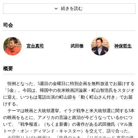
職。米国・カリフォルニア州オークランド在住。著書に『映画の見
方がわかる本』、『ＵＳＡカニバケツ』、『新版底抜け合衆国〜ア
メリカが最もバカだった4年間』、『トラウマ映画館』など。
司会
著書
宮台真司
武田徹
神保哲生
概要
恒例となった、5週目の金曜日に特別企画を無料放送でお届けする
〈映画の見方〉がわかる本80年
映画の見方がわかる本ー
「5金」。今回は、帰国中の在米映画評論家・町山智浩氏をスタジオ
代アメリカ映画カルトムービー
――『2001年宇宙の旅』から
に迎え、いつもは電話出演の町山節を「動く町山さん付き」でお届
篇 ブレードランナーの未来
『未知との遭遇』まで
けする。
世紀 (映画秘宝コレクション)
テーマは映画と大統領選挙。イラク戦争と米大統領選に関する3本
の映画をもとに、アメリカの言論と政治が今どうなっているかにつ
いて、『戦争報道』（ちくま新書）の著作がある武田徹氏（マル激
トーク・オン・ディマンド・キャスター）を交えて、語り合った。
今回取り上げた映画は、『告発のとき』『リダクテッド 真実の価