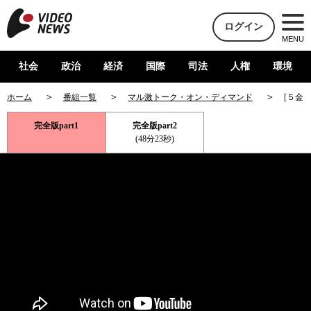
ログイン
MENU
社会
政治
経済
国際
司法
人権
環境
ホーム
番組一覧
マル激トーク・オン・ディマンド
[５金
完全版part1
完全版part2
(48分23秒)