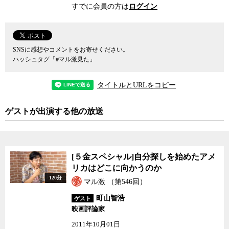
すでに会員の方は
ログイン
否両論の大激論に発展した様子を、ナレーション抜きで粛々と記録
したドキュメンタリー映画だ。実はマイケル・ムーアの監督作品で
はなく、彼自身は5分程度しか登場しないのだが、この作品について
町山氏は、イラク戦争での大失敗がありながら、04年にブッシュが
SNSに感想やコメントをお寄せください。
再選したのはなぜなのかを示す数少ない記録映画だと説明する。
ハッシュタグ「#マル激見た」
アメリカでは9.11の同時多発テロの後、2001年USAパトリオット
法（Uniting and Strengthening America by Providing Appropriate Tools
タイトルとURLをコピー
Required to Intercept and Obstruct Terrorism Act of 2001＝通称愛国法）
などを通じて厳しい言論統制が実施され、イラク戦争を批判するこ
と自体が非愛国的であるとの風潮が、数年前まで一世を風靡してい
ゲストが出演する他の放送
た。この映画では、そうした中、保守人口が大半を占めるユタ州
で、イラク戦争を声高に批判するムーアの講演会を開くことが、い
かに困難なことだったかがビビッドに描かれる一方で、そうした風
潮の中にあっても、言論を封殺すべきではないと主張して立ち上が
[５金スペシャル]自分探
[５金スペシャル]自分探しを始めたアメ
る学生や大学教員、市民が一定数存在するアメリカの健全さも描か
しを始めたアメリカはど
リカはどこに向かうのか
こに向かうのか
れている。その結果、ムーアを呼ぶことの是非をめぐり論争が起
120分
マル激 （第546回）
き、結果的に人々がその問題を考えるきっかけが作られていく様子
も、よく見て取れる作品だ。イラク戦争を支持しておきながら、そ
町山智浩
ゲスト
映画評論家
の是非をめぐる論争さえ起きない日本と比較しても、興味深い。
今回は町山、武田両氏と共に、これら3作品を通じて見えてくるア
2011年10月01日