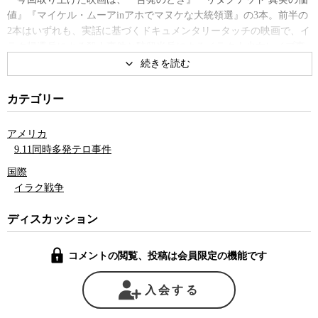
値』『マイケル・ムーアinアホでマヌケな大統領選』の3本。前半の
2本はいずれも、実話に基づくドキュメンタリータッチの映画で、イ
ラク帰還兵による殺人事件と駐留米兵によるイラク人少女レイプ事
件を題材にしている。町山氏は、これらの事件は、最近までほとん
どアメリカで報道されることはなかったという。それがポール・ハ
ギス、ブライアン・デ・パルマといったメジャーな監督に映画の題
カテゴリー
材としてとりあげられたこと自体が、一時はタブー視されていたイ
ラク戦争への批判が、ようやく一般市民のレベルまで広がってきた
アメリカ
ことを示すものだと、町山氏は指摘する。
9.11同時多発テロ事件
しかし同時に、心に傷を負いながら行き場を無くしたイラク帰還
兵による犯罪や、イラク人少女に対する暴行といった、この映画が
国際
描くイラク戦争の陰は、ベトナム戦争を彷彿とさせる。事実、デ・
イラク戦争
パルマ監督は89年にベトナム戦争で米兵が起こしたレイプ殺害事件
を題材に映画『カジュアリティーズ』を監督しており、アメリカが
ディスカッション
ベトナムの教訓を必ずしも生かせていないことが如実に表れている
と町山氏は語る。
コメントの閲覧、投稿は会員限定の機能です
3つ目に取り上げた『マイケル・ムーア in アホでマヌケな大統領
選』は、モルモン教徒が大半を占めるユタ州の州立大学で、04年の
入会する
大統領選の直前に学生委員会がマイケル・ムーアを講演のために招
聘しようとしたところ、学生、大学当局、地域住民を巻き込んだ賛