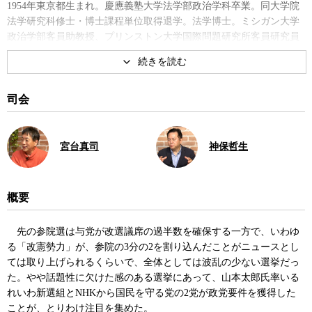
1954年東京都生まれ。慶應義塾大学法学部政治学科卒業。同大学院
法学研究科修士・博士課程単位取得退学。法学博士。ミシガン大学
政治学部客員助教授、プリンストン大学国際問題研究所客員研究員
などを経て91年より現職。著書に『政権交代 民主党政権とは何であ
ったのか』、『選挙・投票行動－社会科学の理論とモデル』、編著
に『子どもの幸福度』など。
司会
著書
宮台真司
神保哲生
概要
先の参院選は与党が改選議席の過半数を確保する一方で、いわゆ
選挙・投票行動－社会科学の理
政権交代 民主党政権とは何であ
る「改憲勢力」が、参院の3分の2を割り込んだことがニュースとし
論とモデル
ったのか
ては取り上げられるくらいで、全体としては波乱の少ない選挙だっ
た。やや話題性に欠けた感のある選挙にあって、山本太郎氏率いる
れいわ新選組とNHKから国民を守る党の2党が政党要件を獲得した
ことが、とりわけ注目を集めた。