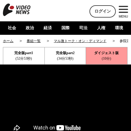
ログイン
MENU
社会
政治
経済
国際
司法
人権
環境
ホーム
番組一覧
マル激トーク・オン・ディマンド
参院選
完全版part1
完全版part2
ダイジェスト版
(52分53秒)
(34分53秒)
(10分)