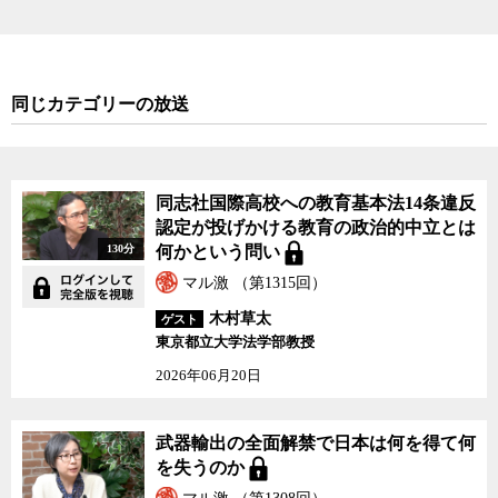
同じカテゴリーの放送
同志社国際高校への教育基本法14条違反
認定が投げかける教育の政治的中立とは
130分
何かという問い
マル激 （第1315回）
木村草太
ゲスト
東京都立大学法学部教授
2026年06月20日
武器輸出の全面解禁で日本は何を得て何
を失うのか