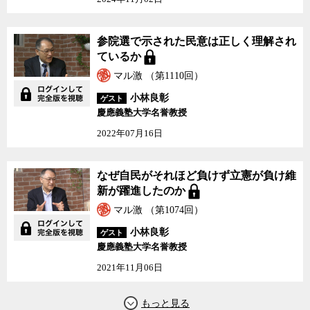
人も5割を超えていた。
この選挙で示された民意とは何だったのかについて、小林氏とジ
参院選で示された民意は正しく理解され
ャーナリストの神保哲生、社会学者の宮台真司が議論した。
ているか
マル激 （第1110回）
小林良彰
ゲスト
慶應義塾大学名誉教授
2022年07月16日
なぜ自民がそれほど負けず立憲が負け維
新が躍進したのか
マル激 （第1074回）
小林良彰
ゲスト
慶應義塾大学名誉教授
2021年11月06日