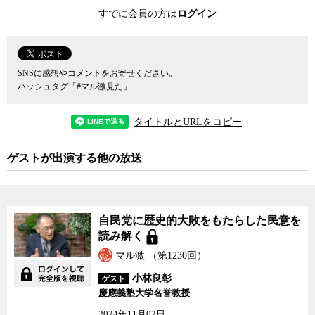
近くがもともとの支持政党に投票していることもわかった。今回は
すでに会員の方は
ログイン
そもそも投票率が戦後2番目の低さで、しかも実際に投票に行った人
はほとんどがもともとの支持政党に投票したため、大きなサプライ
ズが起きにくかったのも当然のことだった。
SNSに感想やコメントをお寄せください。
その一方で支持政党を持たない無党派層については、自民党が3割
ハッシュタグ「#マル激見た」
から支持を得たのに対し、立憲は2割強しか押さえられていなかっ
た。もともと基礎票で負けている野党が、無党派層でも自民の後塵
タイトルとURLをコピー
を拝することになれば、勝てなくて当然だった。
ゲストが出演する他の放送
また、この選挙では若い世代の自民党支持の傾向がより顕著にな
った。60代、70代では自民と立憲の支持率はかなり拮抗するが、10
代～20代では自民52.2％に対して立憲は9.9％、30歳では自民57.6%
に対して立憲は9.2%と、大きく開いていた。
自民党に歴史的大敗をもたらした民意を
読み解く
今回、有権者の投票行動に影響を与えたと見られる安倍政権の外
マル激 （第1230回）
交政策の中でも、とりわけ韓国に対する厳しい輸出規制が高く評価
されていることもわかった。現在日本が行っている半導体製造材料
小林良彰
ゲスト
の輸出規制に対しては、61.7％が賛成しているほか、ビザなし入国
慶應義塾大学名誉教授
の制限や韓国製品への関税の増税など、より厳しい措置を支持する
2024年11月02日