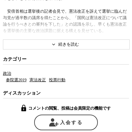
安倍首相は選挙後の記者会見で、憲法改正を訴えて選挙に臨んだ
与党が過半数の議席を得たことから、「国民は憲法改正について議
論を行うべきとの審判を下した」との認識を示し、早くも憲法改正
を選挙後の主要な政治課題に据える構えを見せている。
日本の有権者はこの選挙でどのような民意を示したのだろうか。
選挙直前に全国の有権者3,000人を対象に意識調査を行った慶應義
カテゴリー
塾大学の小林良彰教授によると、今回の選挙でも景気、年金、財政
といった経済問題への関心は高かったものの、野党がこれを争点化
政治
することに失敗したため、経済問題は実際の投票行動に大きくは左
参院選2019
憲法改正
投票行動
右しなかった。むしろ日米関係、日韓関係などの外交問題や首相の
指導力に対する評価が、大きな影響を与えたと指摘する。
ディスカッション
2,000万円問題で関心が集まった年金問題も、有権者の半数は現在
コメントの閲覧、投稿は会員限定の機能です
の年金制度は旧民主党にも責任の一端があることを認識しており、
有権者の投票行動には大きな影響を与えなかった。
入会する
また、自民、公明、立憲、維新、共産各党の支持層はいずれも9割