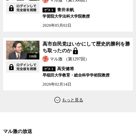
マル激 （第1308回）
青井未帆
ゲスト
学習院大学法科大学院教授
2026年05月02日
高市自民党はいかにして歴史的勝利を勝
ち取ったのか
118分
マル激 （第1297回）
高安健将
ゲスト
早稲田大学教育・総合科学学術院教授
2026年02月14日
マル激の放送