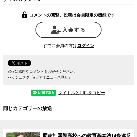
にない」と伊藤氏は語り、旧来の主張を繰り返す国側の動機を訝っ
た。
コメントの閲覧、投稿は会員限定の機能です
同じく弁護士グループの久保利英明弁護士は、国側は自民党の憲
法改正草案を念頭に置いた主張をしているのではないかと指摘した
入会する
上で、「僕らは（投票価値の不均衡が）憲法違反だという訴訟を起
こせなくなる」と警戒する。
すでに会員の方は
ログイン
自民党の憲法草案は第47条の「選挙に関する事項」で、「選挙
区、投票の方法その他両議院の議員の選挙に関する事項は、法律で
定める。この場合においては、各選挙区は、人口を基本とし、行政
SNSに感想やコメントをお寄せください。
区画、地勢等を総合的に勘案して定めなければならない」と定め、
ハッシュタグ「#ビデオニュース見た」
選挙区割りについて地域間の一票の格差を容認する内容となってい
る。
タイトルとURLをコピー
これに対し現行憲法の第47条は「選挙区、投票の方法その他両議
同じカテゴリーの放送
院の議員の選挙に関する事項は、法律でこれを定める」となってお
り、一票の格差を容認する問題は一切含まれていない。そのため現
行憲法の下では選挙区割りについて、法の下での平等を定めた憲法
14条に基づく一議席あたりの人口比率だけが憲法上の要請になって
同志社国際高校への教育基本法14条違反