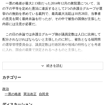
一票の格差が最大2.13倍だった2014年12月の衆院選について、法
の下の平等を定めた憲法に違反するとして2つの弁護士グループが選
挙のの無効を求めている裁判で、最高裁大法廷は10月28日、当事者
の意見を聞く最終弁論を行ったが、その中で被告の国側が主張した
内容には注意が必要だ。
この日の弁論では弁護士グループ側が議員定数は人口に比例して
配分されなければならないと主張したのに対し、被告となる福岡県
の選挙管理委員会は、議員定数は行政区画や地域の特性などを考慮
に入れ、国会の裁量で決定されるべきものと主張した。
今回の国側の主張はこれまで何度も議論されてきた論点であり、
既に最高裁によってそれが投票価値の不平等を正当化する理由とは
なり得ないとの判断が下っていると、弁護士グループの伊藤真弁護
士は指摘する。
カテゴリー
「最高裁自体が認めていることなのに、その前の段階の、過疎地
政治
域の人の声を反映させなくなっていいのか、少数者の声を聞かなく
一票の格差
憲法改正
自民党
ていいのかという話を敢えてする。分かっていてしているんだと思
います。国側としてそういうことを堂々と言ったことは今まで記憶
ディスカッション