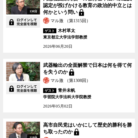
いると解されている。
認定が投げかける教育の政治的中立とは
130分
何かという問い
安倍首相は自民党総裁に再任された9月24日の記者会見で、アベノ
ミクスの新たな３つの矢を発表すると同時に、長年の野望でもある
マル激 （第1315回）
憲法改正の実現に向けた意欲を改めて表明している。
木村草太
ゲスト
東京都立大学法学部教授
最高裁は11月25日にこの裁判の判決を言い渡す予定だという。
2026年06月20日
一票の格差裁判の最終弁論で国側が主張した、投票価値に格差を
設けることが許されるとする根拠の妥当性について、憲法学者で首
武器輸出の全面解禁で日本は何を得て何
都大学東京准教授の木村草太氏の解説を参照しつつ、ジャーナリス
を失うのか
トの神保哲生と社会学者の宮台真司が議論した。
マル激 （第1308回）
青井未帆
ゲスト
学習院大学法科大学院教授
2026年05月02日
高市自民党はいかにして歴史的勝利を勝
ち取ったのか
118分