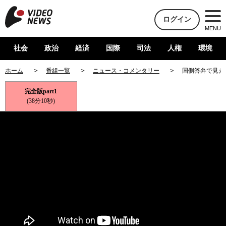
ログイン
MENU
社会
政治
経済
国際
司法
人権
環境
ホーム
番組一覧
ニュース・コメンタリー
国側答弁で見え
完全版part1
(38分10秒)