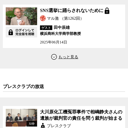
SNS選挙に踊らされないために
マル激 （第1262回）
田中辰雄
ゲスト
横浜商科大学商学部教授
2025年06月14日
プレスクラブの放送
大川原化工機冤罪事件で相嶋静夫さんの
遺族が裁判官の責任を問う裁判が始まる
32分
プレスクラブ