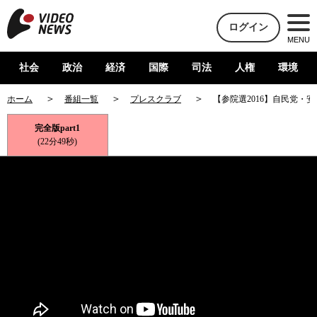
ログイン
MENU
社会
政治
経済
国際
司法
人権
環境
ホーム
番組一覧
プレスクラブ
【参院選2016】自民党・
完全版part1
(22分49秒)