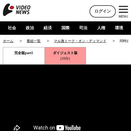
ログイン
MENU
社会
政治
経済
国際
司法
人権
環境
ホーム
番組一覧
マル激トーク・オン・ディマンド
同時多
完全版part1
ダイジェスト版
(10分)