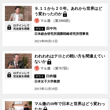
９.１１から２０年。あれから世界はど
う変わったのか
マル激 （第1066回）
田中均
ゲスト
日本総合研究所国際戦略研究所理事長
2021年09月11日
われわれはテロとの戦い方を間違えてい
ないか
マル激 （第767回）
臼杵陽
ゲスト
日本女子大学教授
2015年12月19日
マル激の10年で日本と世
マル激の10年で日本と世界はどう変わっ
界はどう変わったか
たか