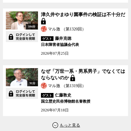
津久井やまゆり園事件の検証は不十分だ
104分
マル激 （第1320回）
藤井克徳
ゲスト
日本障害者協議会代表
2026年07月25日
なぜ「万世一系・男系男子」でなくては
ならないのか
91分
マル激 （第1319回）
仁藤敦史
ゲスト
国立歴史民俗博物館名誉教授
2026年07月18日