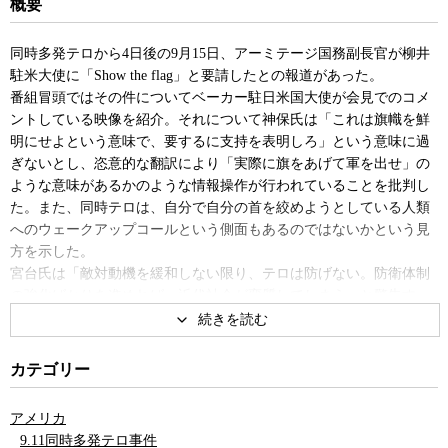
概要
同時多発テロから4日後の9月15日、アーミテージ国務副長官が柳井
駐米大使に「Show the flag」と要請したとの報道があった。
番組冒頭ではその件についてベーカー駐日米国大使が会見でのコメ
ントしている映像を紹介。それについて神保氏は「これは旗幟を鮮
明にせよという意味で、要するに支持を表明しろ」という意味に過
ぎないとし、恣意的な翻訳により「実際に旗をあげて軍を出せ」の
ような意味があるかのような情報操作が行われていることを批判し
た。また、同時テロは、自分で自分の首を絞めようとしている人類
へのウェークアップコールという側面もあるのではないかという見
方を示した。
宮台氏は「敵対動機を緩和しない限り、テロは防げない。防衛体制
の強化ばかりを進めれば、近代社会が変質してしまう」と警告す
る。
同時多発テロの持つ意味と近代社会への影響を考えた。
カテゴリー
アメリカ
9.11同時多発テロ事件